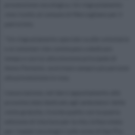
prevenzione oncologica. Un ringraziamento
vine rivolto al comune di Mercogliano per il
patrocinio.
"Un ringraziamento speciale va alle volontarie
e ai volontari che continuano a dedicare
tempo e sorrisi alla missione principale di
Amos Partenio: avvicinare sempre più persone
alla prevenzione in rosa.
L’associazione, nel darvi appuntamento alle
prossime date dedicate agli ambulatori delle
visite gratuite, ricorda quello con la quarta
edizione di Una luce per la vita, la fiaccolata
per i malati oncologici sulle orme di San Pio,