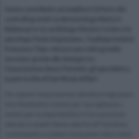
Hanno contribuito ad ampliare l’offerta dei
controlli gratuiti, la dermatologa Maria A.
Baldassarre, la cardiologa Simona Covino e la
psicologa Paola Argenziano, l'audioprotesista
Francesco Topo. Ancora una volta grande
successo, grazie alla sinergia tra
l’associazione Amos Partenio, gli specialisti e
la parrocchia di San Nicola di Bari.
Per questo l’associazione desidera ringraziare
Don Modestino Limone per l’accoglienza, i
medici per la disponibilità e il loro prezioso
operato e quanti hanno aderito all’iniziativa,
continuando a credere nel grande valore della