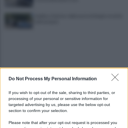
Avellino, il mistero della morte di Sergio: la verità
dall'autopsia
Do Not Process My Personal Information
È ufficiale, accordo chiuso: Ferragosto ad Avellino
con BigMama e The Kolors
If you wish to opt-out of the sale, sharing to third parties, or
processing of your personal or sensitive information for
Addio a Giuseppe Marchioro: allenò l'Avellino in
targeted advertising by us, please use the below opt-out
Serie A nel 1982
section to confirm your selection.
Please note that after your opt-out request is processed you