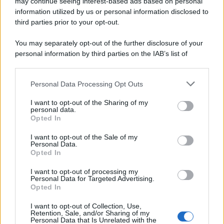
may continue seeing interest-based ads based on personal
information utilized by us or personal information disclosed to
third parties prior to your opt-out.
You may separately opt-out of the further disclosure of your
personal information by third parties on the IAB’s list of
downstream participants.
Personal Data Processing Opt Outs
This information may also be disclosed by us to third parties
on the IAB’s List of Downstream Participants that may further
I want to opt-out of the Sharing of my
disclose it to other third parties.
personal data.
Opted In
Please note that this website/app uses one or more Google
services and may gather and store information including but
I want to opt-out of the Sale of my
Personal Data.
not limited to your visit or usage behaviour. You may click to
Opted In
grant or deny consent to Google and its third-party tags to
use your data for below specified purposes in below Google
I want to opt-out of processing my
consent section.
Personal Data for Targeted Advertising.
Opted In
I want to opt-out of Collection, Use,
Retention, Sale, and/or Sharing of my
Personal Data that Is Unrelated with the