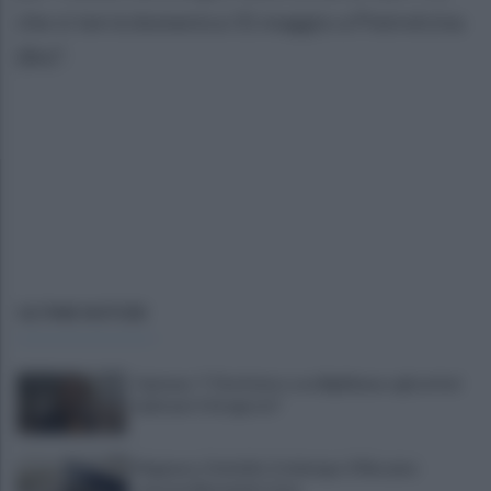
che si terrà domenica 31 maggio a Pietrelcina
(Bn)".
ULTIME NOTIZIE
Cipriano: "I The Kolors con BigMama e gli artisti
irpini per il 16 agosto"
Mugnano, Omicidio Colalongo: il Riesame
scarcera Bernando Cava