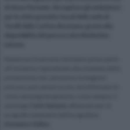
di Amos Partenio. Ad ospitare gli ambulatori
per le visite gratuite i locali della sede di
Torelli della Caritas diocesana, grazie alla
disponibilità del parroco don Modestino
Limone.
Numerose le persone che hanno preso parte
all’iniziativa rispondendo alla chiamata della
prevenzione che, attraverso la diagnosi
precoce, può salvare la vita. Ad effettuare le
visite senologiche gratuite, come sempre, il
senologo
Carlo Iannace,
affiancato per le
ecografie mammarie dall’ecografista
Domenico Volino.