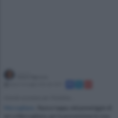
a cura di
Gianni Vigoroso
sabato 16 maggio 2026 alle 18:39
Grande successo per l'iniziativa....
Mercogliano
.
Nuova tappa, nel pomeriggio di
ieri a Mercogliano, per la prevenzione in rosa