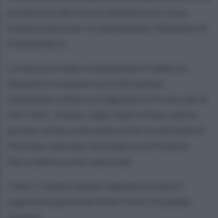
produzione dei motori endotermici è una
buona notizia per lo stabilimento Stellantis di
Pratola Serra.
La notizia è stata commentata in fabbrica
durante la riunione con la Direzione
Aziendale, le Rsa e le Segreterie Provinciali di
Fim-Uilm –Fismic-Uglm-Aqcf e Fiom che ha
portato all'accordo sulle uscite incentivate di
90 unità, riservate alla fabbrica di Pratola
Serra dall'accordo nazionale.
I fatti ci stanno dando ragione dichiara il
segretario generale della Fismic Giuseppe
Zaolino.