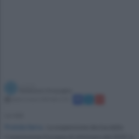
a cura di
Redazione Ottopagine
sabato 4 marzo 2023 alle 17:32
La nota
Pratola Serra
.
La sospensione decisa dalla
Commissione Europea di eliminare dal 2035 la