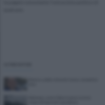
ha pagato nonostante l’ostracismo politico di
qualcuno.
ULTIME NOTIZIE
Montoro, addio a Gerardo Caruso: comunità in
lutto
Maltempo, scatta l'allerta meteo: in arrivo
temporali improvvisi e grandinate