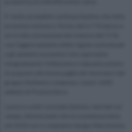
produttiva di 630.000 motori anno.
E’ molto probabile continua Zaolino che nella
prossima riunione a Torino del 6-7-8 marzo si
arrivi alla conclusione del rinnovo del CCSL
con l'aggiornamento delle regole contrattuali
e gli aumenti economici che copriranno
integralmente l’inflazione e ridaranno potere
di acquisto alle buste paghe dei lavoratori del
gruppo Stellantis compreso i nostri 1600
addetti di Pratola Serra.
Lavoro e soldi conclude Zaolino, meritati sul
campo, dimostrando che la scommessa fatta
nel 2010 con il compianto Sergio Marchionne