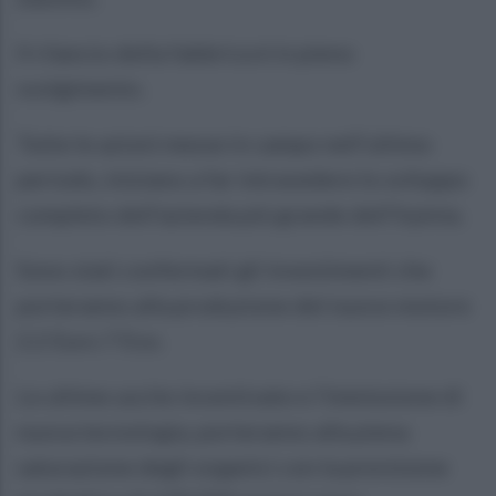
Il rilancio della fabbrica è in pieno
svolgimento.
Tutte le azioni messe in campo nell’ultimo
periodo, iniziano a far intravedere lo sviluppo
completo dell'azienda più grande dell'Irpinia.
Sono stati confermati gli investimenti che
porteranno alla produzione del nuovo motore
2.2 Euro 7 Evo.
Le ultime uscite incentivate e l'immissione di
nuova tecnologia, porteranno alla piena
saturazione degli organici con la previsione