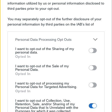
information utilized by us or personal information disclosed to
third parties prior to your opt-out.
You may separately opt-out of the further disclosure of your
personal information by third parties on the IAB’s list of
downstream participants.
Personal Data Processing Opt Outs
This information may also be disclosed by us to third parties
on the IAB’s List of Downstream Participants that may further
I want to opt-out of the Sharing of my
disclose it to other third parties.
personal data.
Opted In
Please note that this website/app uses one or more Google
services and may gather and store information including but
I want to opt-out of the Sale of my
Personal Data.
not limited to your visit or usage behaviour. You may click to
Opted In
grant or deny consent to Google and its third-party tags to
use your data for below specified purposes in below Google
I want to opt-out of processing my
consent section.
Personal Data for Targeted Advertising.
Opted In
I want to opt-out of Collection, Use,
Retention, Sale, and/or Sharing of my
Personal Data that Is Unrelated with the
Purposes for which it was collected.