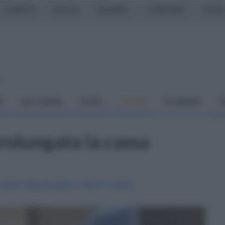
CASERTA
NAPOLI
SALERNO
CAMPANIA
ITALIA
o
À
DAI COMUNI
SPORT
CUCINA
ECONOMIA
C
rolungata la cassa
tallo istituzionale e futuro incerto