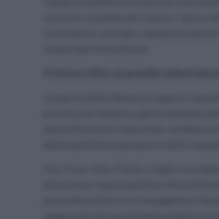
trasporto pubblico locale e di sostituzio
concreto, è quello del classico "gioco del
tra Governo centrale e amministrazione 
industriale d'eccellenza.
Il fattore Ufita: un presidio industriale
La partita della Menarini supera i cancell
provincia di Avellino, già fortemente pe
desertificazione industriale, la fabbric
della manifattura pesante e delle compe
Fim, Fiom, Uilm, Fismic e Uglm ricordan
dimostrato responsabilità e flessibilità d
passa alla politica e al management. Senz
supportato da investimenti pubblici e co