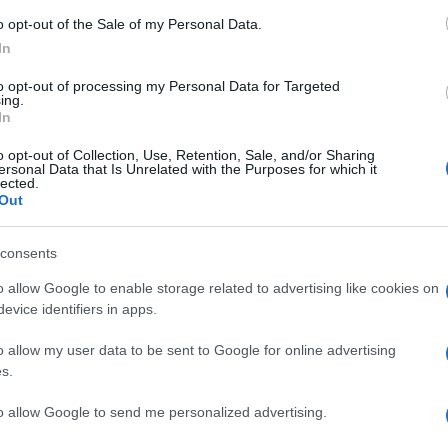
Fismic e Uglm) ha fotografato una realtà
o opt-out of the Sale of my Personal Data.
In
viaggia a scartamento ridotto e il futuro
to opt-out of processing my Personal Data for Targeted
ing.
In
imento e nuova Cigo
o opt-out of Collection, Use, Retention, Sale, and/or Sharing
ersonal Data that Is Unrelated with the Purposes for which it
lected.
 parlano chiaro. Nel portafoglio ordini
Out
anto 80 autobus: 69 destinati alla flotta di
ccata d'ossigeno insufficiente a garantire la
consents
e i vertici societari a ufficializzare il ricorso
o allow Google to enable storage related to advertising like cookies on
evice identifiers in apps.
one Guadagni Ordinaria.
o allow my user data to be sent to Google for online advertising
errà con il contagocce, con una gradualità che
s.
. Tuttavia, le sigle sindacali denunciano una
to allow Google to send me personalized advertising.
 un'altalena occupazionale che logora la