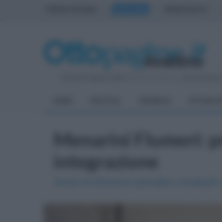
PRIMA PAGINA
AVELLINO
BENEVENTO
Venerdì 7 Agosto 2026
| Direttore Editoriale:
Antonio Sass
HOME
POLITICA
CRONACA
ATTUALIT
Menarini Flumeri: p
integrazione
Tavolo tra direzione aziendale e sindacati: s