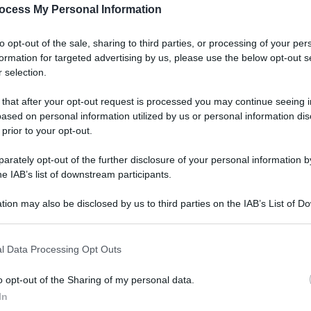
ocess My Personal Information
to opt-out of the sale, sharing to third parties, or processing of your per
formation for targeted advertising by us, please use the below opt-out s
 selection.
 that after your opt-out request is processed you may continue seeing i
ased on personal information utilized by us or personal information dis
 prior to your opt-out.
rately opt-out of the further disclosure of your personal information by
he IAB’s list of downstream participants.
 luglio 2026 alle 14:52
tion may also be disclosed by us to third parties on the IAB’s List of 
 that may further disclose it to other third parties.
 non avere fine, tra commesse agli sgoccioli
 that this website/app uses one or more Google services and may gath
l Data Processing Opt Outs
including but not limited to your visit or usage behaviour. You may click 
. La vertenza della Menarini di Flumeri si
 to Google and its third-party tags to use your data for below specifi
o opt-out of the Sharing of my personal data.
l fianco dell'economia irpina. L'ultimo tavolo
ogle consent section.
In
a dai dottori
Civitillo e Sammarco
, e i