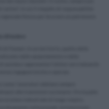
ne dei mezzi obsoleti. Il rischio, sempre più
 cerino", in cui il rimpallo di responsabilità
regionale finisce per bruciare un patrimonio
 da difendere
i di Flumeri. In un territorio, quello della
nalizzato dallo spopolamento e dalla
a di autobus rappresenta l'ultimo vero baluardo
tenze ingegneristiche e operaie.
o come i lavoratori abbiano sempre
inanzi alle transizioni societarie. Ora la palla
a un piano industriale di lungo respiro,
ordinamento istituzionale, la transizione