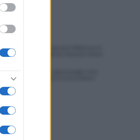
Montoro, ruba quasi 130mila euro di
energia elettrica: denunciato 65enne
Maltempo, oggi pomeriggio scatta
l'allerta meteo: in arrivo fulmini e
grandine