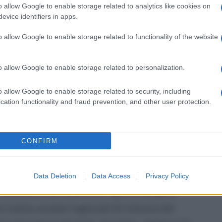
 nodo della crisi emergerà nell'ultimo
o allow Google to enable storage related to analytics like cookies on
evice identifiers in apps.
a ammesso che i volumi attuali non basteranno
ompreso tra ottobre e dicembre.
o allow Google to enable storage related to functionality of the website
rino" tra Roma e Napoli
o allow Google to enable storage related to personalization.
a, ma non pianifica il domani. Le parti
o allow Google to enable storage related to security, including
cation functionality and fraud prevention, and other user protection.
ro delle Imprese e del Made in Italy, colpevole
 del tavolo istituzionale d'emergenza
CONFIRM
naccettabile" dai rappresentanti dei lavoratori,
e Campania. A Palazzo Santa Lucia viene
Data Deletion
Data Access
Privacy Policy
assumere una cabina di regia strategica,
 irpino ai piani regionali di rinnovo del