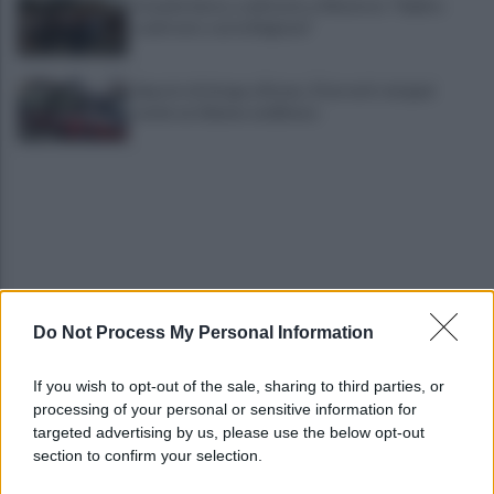
Grande Sarno, confronto a Montoro: "Subito
confronto con la Regione"
Spaccio di droga a Roma, 13 arresti: nei guai
anche un 26enne avellinese
Do Not Process My Personal Information
Tariq Owens è il nuovo centro dell'Avellino Basket
If you wish to opt-out of the sale, sharing to third parties, or
processing of your personal or sensitive information for
Avellino: Manzi ceduto a titolo definitivo alla
targeted advertising by us, please use the below opt-out
Scafatese
section to confirm your selection.