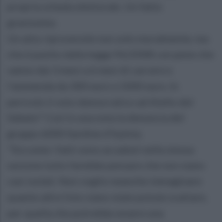
propria scheda elettorale. Un fatto
gravissimo.
Un atto riprovevole non solo moralmente, ma
che è punito dalla legge 96/2008 con pene che
vanno dai 3 mesi a 6 mesi di carcere e
l’ammenda da 300 euro a 1000 euro. In
pericolo il voto democratico ad Aiello del
Sabato" Così in una nota la denuncia del
gruppo 6000 Sardine d'Irpinia.
"Siccome i fatti sono accaduti nella stessa
sezione tutto farebbe pensare che non siano
casi isolati. Non voglio neanche immaginare
quante altre foto siano state potute scattare,
per quella che potrebbe essere una