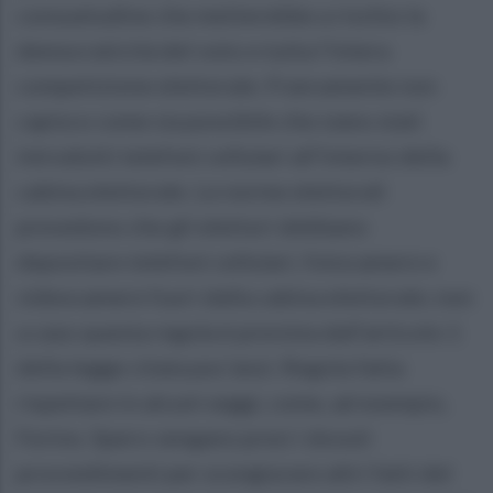
consuetudine che metterebbe a rischio la
democraticità del voto e tutta l’intera
competizione elettorale. Francamente non
capisco come sia possibile che siano stati
introdotti telefoni cellulari all’interno della
cabina elettorale. Le norme elettorali
prevedono che gli elettori debbano
depositare telefoni cellulari, fotocamere e
videocamere fuori dalla cabina elettorale; non
a caso questa regola è prevista dall’articolo 1
della legge citata poc’anzi. Regola fatta
rispettare in alcuni seggi, come, ad esempio,
Forino. Spero vengano presi i dovuti
provvedimenti per scongiurare altri fatti del