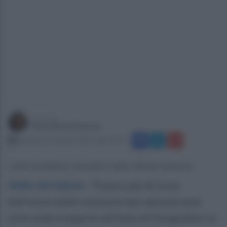
a cura di
Rossella Strianese
domenica 3 ottobre 2021 alle 17:19
I fatti sarebbero accaduti nella stessa sezione
Aiello del Sabato
.
"A poco più di 6 ore
dall’inizio delle votazioni ben due persone
sono state scoperte nell’atto di fotografare la