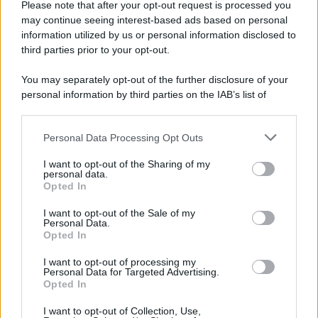
Please note that after your opt-out request is processed you
may continue seeing interest-based ads based on personal
information utilized by us or personal information disclosed to
third parties prior to your opt-out.
You may separately opt-out of the further disclosure of your
personal information by third parties on the IAB’s list of
downstream participants.
Personal Data Processing Opt Outs
This information may also be disclosed by us to third parties
on the IAB’s List of Downstream Participants that may further
I want to opt-out of the Sharing of my
disclose it to other third parties.
personal data.
Opted In
Please note that this website/app uses one or more Google
services and may gather and store information including but
I want to opt-out of the Sale of my
Personal Data.
not limited to your visit or usage behaviour. You may click to
Opted In
grant or deny consent to Google and its third-party tags to
use your data for below specified purposes in below Google
I want to opt-out of processing my
consent section.
Personal Data for Targeted Advertising.
Opted In
I want to opt-out of Collection, Use,