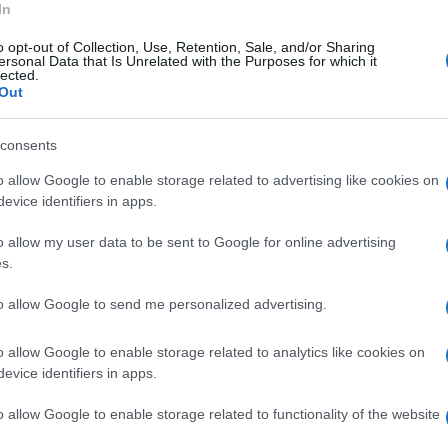
zione della nostra lista - si legge nel verbale
In
tatori della lista sono state opposte su due
o opt-out of Collection, Use, Retention, Sale, and/or Sharing
ersonal Data that Is Unrelated with the Purposes for which it
ure tramite timbri a congiunzione. Sebbene in
lected.
Out
azione di autenticità delle firme - conclude il
volezza dei sottoscrittori in merito
consents
za certa del simbolo di lista”
o allow Google to enable storage related to advertising like cookies on
evice identifiers in apps.
 ha dichiarato il candidato alla carica di
o allow my user data to be sent to Google for online advertising
già dato mandato ai nostri legali per
s.
e nei termini che la legge ci concede. La
to allow Google to send me personalized advertising.
er questo andremo fino al Consiglio di Stato,
gittime aspirazioni a vivere in un paese
o allow Google to enable storage related to analytics like cookies on
evice identifiers in apps.
o allow Google to enable storage related to functionality of the website