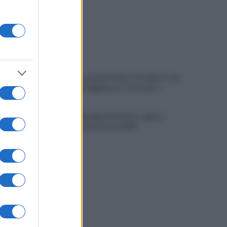
È ufficiale, accordo chiuso: Ferragosto ad
Avellino con BigMama e The Kolors
Addio a Giuseppe Marchioro: allenò
l'Avellino in Serie A nel 1982