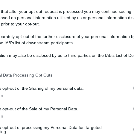
 that after your opt-out request is processed you may continue seeing i
ased on personal information utilized by us or personal information dis
 prior to your opt-out.
rately opt-out of the further disclosure of your personal information by
he IAB’s list of downstream participants.
tion may also be disclosed by us to third parties on the IAB’s List of 
 that may further disclose it to other third parties.
 that this website/app uses one or more Google services and may gath
l Data Processing Opt Outs
including but not limited to your visit or usage behaviour. You may click 
 to Google and its third-party tags to use your data for below specifi
 15 maggio 2022 alle 19:37
o opt-out of the Sharing of my personal data.
ogle consent section.
In
comunali di Pietradefusi dopo che la seconda
o opt-out of the Sale of my Personal Data.
e di Ariano Irpino ha ricusato la lista civica
In
to opt-out of processing my Personal Data for Targeted
ing.