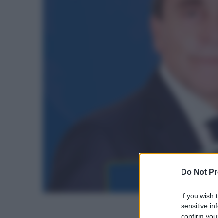
Do Not Pr
If you wish 
sensitive in
confirm your