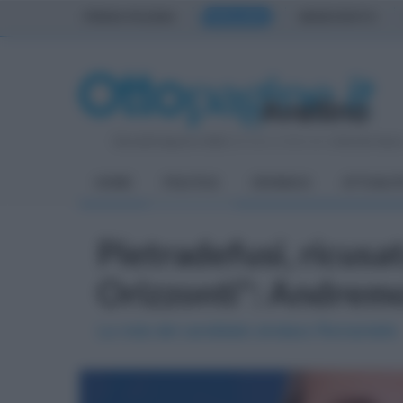
PRIMA PAGINA
AVELLINO
BENEVENTO
Giovedì 6 Agosto 2026
| Direttore Editoriale:
Antonio Sass
HOME
POLITICA
CRONACA
ATTUALIT
Pietradefusi, ricusat
Orizzonti": Andremo 
La nota del candidato sindaco Romaniello