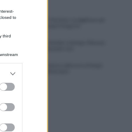
ULTIME NOTIZIE
nterest-
closed to
Cipriano: "I The Kolors con BigMama e gli
artisti irpini per il 16 agosto"
 third
Mugnano, Omicidio Colalongo: il Riesame
scarcera Bernando Cava
Downstream
Avellino, il mistero della morte di Sergio:
er and store
la verità dall'autopsia
to grant or
ed purposes