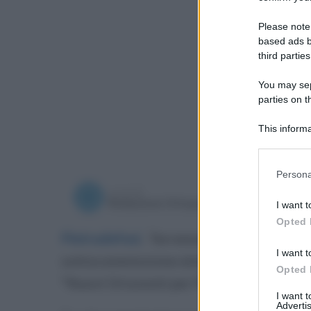
Please note
based ads b
third parties
You may sepa
parties on t
This informa
Participants
Please note
Persona
information 
a cura di
deny consent
domenica
Redazione Ottopagine
I want t
in below Go
Opted 
Pietradefusi
.
Terremoto sulle elezioni 
I want t
sottocommissione elettorale Circondarial
Opted 
“Nuovi Orizzonti per Pietradefusi”.
I want 
Advertis