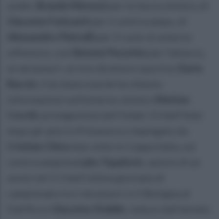
under,
Brando Moruzzi
per la fascia sinistra, di
Giacomo
Faticanti
per il centrocampo, di
Alessandro Pietrelli
per il ruolo di esterno
offensivo, con
Simone
Pecorino
per l'attacco,
ai nerazzurri, al vice direttore sportivo
Dario
Baccin
, il ds biancoverde ha chiesto
informazioni sull'esterno sinistro
Matteo
Cocchi
, protagonista nell'Under 23 dell'Inter
dopo gli anni in Primavera e impiegato da
Cristian
Chivu
due volte in Coppa Italia, sul
centrocampista
Luka Topalovic
, autore di un
assist nel 3-3 dell'ultima giornata di
campionato tra i nerazzurri e il Bologna al
Dall'Ara e
Giacomo
Stabile
, reduce dall'annata