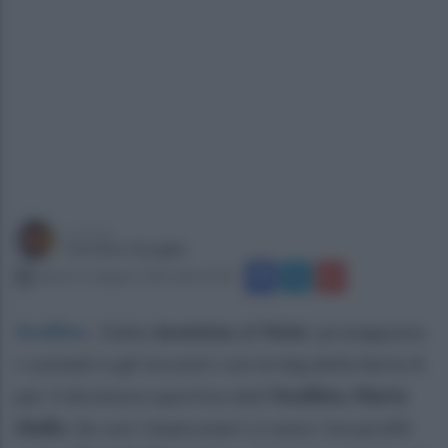
a cura di
Carmine Quaglia
sabato 13 giugno 2026 alle 01:00
Avellino
.
Dalla
Juventus
all'
Inter
: proseguono
i contatti e gli incontri con le big della Serie A
per il direttore sportivo dell'
Avellino
,
Mario
Aiello
. Se con i bianconeri ci sono i tre profili