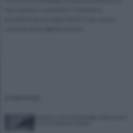
cerca continuità dopo le poche presenze nei
due semestri in prestito. C'è anche la
possibilità di una big di Serie C per essere
centrale nel progetto tecnico.
ULTIME NOTIZIE
Maltempo, scatta nel pomeriggio l'allerta meteo:
in arrivo grandinate e fulmini