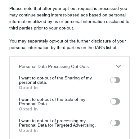
Please note that after your opt-out request is processed you
may continue seeing interest-based ads based on personal
information utilized by us or personal information disclosed to
third parties prior to your opt-out.
You may separately opt-out of the further disclosure of your
personal information by third parties on the IAB’s list of
downstream participants.
Personal Data Processing Opt Outs
This information may also be disclosed by us to third parties
on the IAB’s List of Downstream Participants that may further
I want to opt-out of the Sharing of my
disclose it to other third parties.
personal data.
Opted In
Please note that this website/app uses one or more Google
services and may gather and store information including but
I want to opt-out of the Sale of my
Personal Data.
not limited to your visit or usage behaviour. You may click to
Opted In
grant or deny consent to Google and its third-party tags to
use your data for below specified purposes in below Google
I want to opt-out of processing my
consent section.
Personal Data for Targeted Advertising.
Opted In