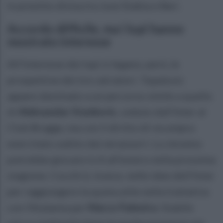
in prestito divisa tra Juve Stabia e Bari.
Accordo difficile, ma i lupi hanno
mostrato interesse
All'interesse dei lupi si legano, però, le
prospettive dei tre calciatori. Topalovic
appare destinato a un percorso simile a quello
di
Aleksandar Stankovic
, ceduto dall'Inter al
Club Brugge, ma con il diritto di recompra
esercitato subito dai nerazzurri. Lo sloveno
potrebbe giocare in A all'estero nella prossima
stagione. Cocchi è, invece, nelle idee dell'Inter
per raggiungere la quota utile nella trattativa
con l'Atalanta per
Marco Palestra
. Stabile