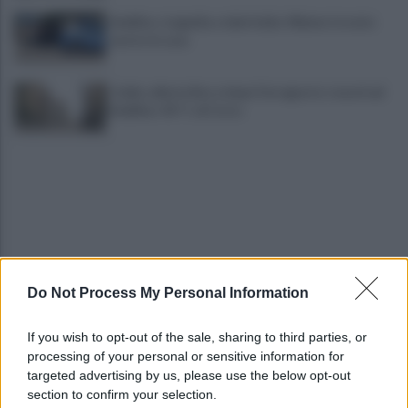
Avellino, tragedia a viale Italia: 40enne trovato
morto in casa
Caldo, allerta fino a dopo Ferragosto: record ad
Avellino: 45° C al Corso
Do Not Process My Personal Information
Mugnano, omicidio Colalongo: Woodcock
deposita nuove intercettazioni al Riesame
If you wish to opt-out of the sale, sharing to third parties, or
processing of your personal or sensitive information for
Il Comune trova la soluzione: BigMama e The
targeted advertising by us, please use the below opt-out
Kolors per salvare il concerto
section to confirm your selection.