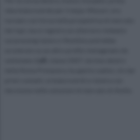
Per la corsia destra, invece, Kouadio, prima
idea biancoverde per il dopo-Missori, era
tornato con forza nella prospettiva di mercato
dei lupi, ma si registra un ulteriore rimbalzo
sul pressing irpino e l’Avellino potrebbe
accelerare su un altro profilo immaginato da
settimane.
Lulli
, classe 2007, terzino destro
della Roma Primavera, ha aperto subito, sin dai
primi contatti, ai biancoverdi e rientra con
decisione nelle soluzioni di mercato di Aiello.