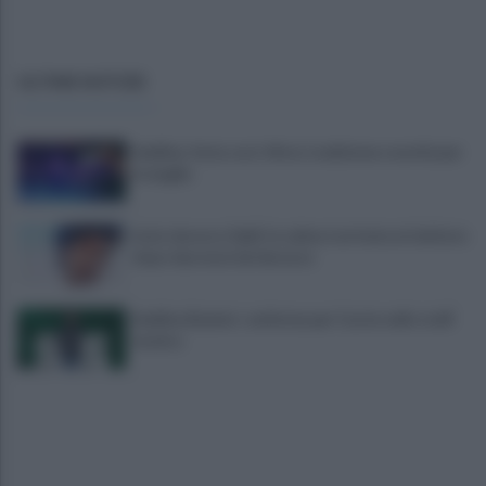
ULTIME NOTIZIE
Avellino: festa con i tifosi, tradizione e novità per
le maglie
Lioni, decesso Sakil: la salma è arrivata al cimitero
dopo due mesi dal decesso
Avellino Basket: conferma per Curcio nello staff
tecnico