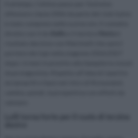
frattempo, l'ultimo passo per l'estremo
difensore classe 2006 da parte del club irpino
è stato compiuto nelle scorse ore. Il contatto
diretto con il ds
Aiello
e il tecnico
Nesta
è
risultato decisivo con Martinelli che sarà il
portiere dei lupi nella stagione 2026/2027
dopo i 6 mesi in prestito alla Sampdoria vissuti
da protagonista. Rispetto all’idea di ripartire
da Iannarilli e Sassi nel ritiro di Rivisondoli,
cambia, quindi, la prospettiva con effetti da
valutare.
Lulli torna forte per il ruolo di terzino
destro