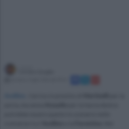
a cura di
Carmine Quaglia
domenica 5 luglio 2026 alle 09:54
Avellino
.
L’arrivo in prestito di
Martinelli
per la
porta, ma senza
Kouadio
per la fascia destra:
potrebbe essere questo lo scenario nelle
trattative tra l’
Avellino
e la
Fiorentina
. Nel