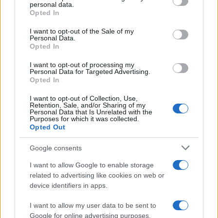
disclose it to other third parties.
personal data.
Opted In
Please note that this website/app uses one or more Google
services and may gather and store information including but
I want to opt-out of the Sale of my
Personal Data.
not limited to your visit or usage behaviour. You may click to
Opted In
grant or deny consent to Google and its third-party tags to
use your data for below specified purposes in below Google
I want to opt-out of processing my
consent section.
Personal Data for Targeted Advertising.
Opted In
I want to opt-out of Collection, Use,
Retention, Sale, and/or Sharing of my
Personal Data that Is Unrelated with the
Purposes for which it was collected.
Opted Out
Google consents
I want to allow Google to enable storage
related to advertising like cookies on web or
device identifiers in apps.
I want to allow my user data to be sent to
Google for online advertising purposes.