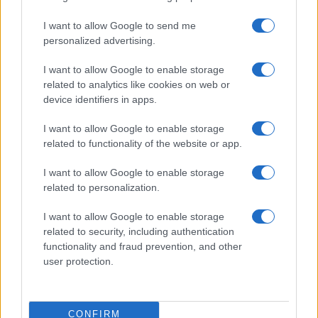
I want to allow Google to send me
personalized advertising.
I want to allow Google to enable storage
related to analytics like cookies on web or
device identifiers in apps.
I want to allow Google to enable storage
related to functionality of the website or app.
I want to allow Google to enable storage
CHI SIAMO
CONTATTI
PUBBLICITÀ
LAVORA CON NOI
related to personalization.
PRIVACY / COOKIE POLICY
PREFERENZE PRIVACY
I want to allow Google to enable storage
OTTO CHANNEL
related to security, including authentication
functionality and fraud prevention, and other
user protection.
Registrazione del Tribunale di Avellino n. 331 del 23/11/1995
Iscritto al Registro degli Operatori di Comunicazione n. 37512
© Riproduzione Riservata – Ne è consentita esclusivamente una
CONFIRM