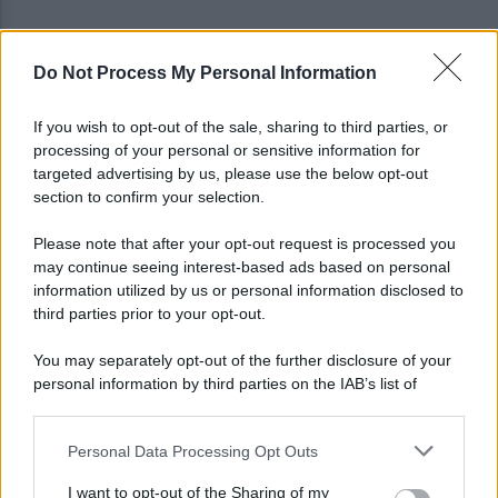
Do Not Process My Personal Information
Scandone Avellino, via alla campagna
abbonamenti: i dettagli
If you wish to opt-out of the sale, sharing to third parties, or
processing of your personal or sensitive information for
Montoro, ruba quasi 130mila euro di energia
targeted advertising by us, please use the below opt-out
elettrica: denunciato 65enne
section to confirm your selection.
Please note that after your opt-out request is processed you
may continue seeing interest-based ads based on personal
information utilized by us or personal information disclosed to
third parties prior to your opt-out.
You may separately opt-out of the further disclosure of your
personal information by third parties on the IAB’s list of
downstream participants.
Personal Data Processing Opt Outs
This information may also be disclosed by us to third parties
on the IAB’s List of Downstream Participants that may further
I want to opt-out of the Sharing of my