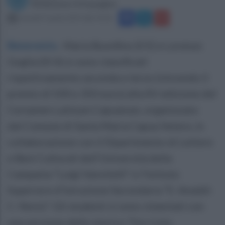
Redazione Ottopagine
martedì 9 aprile 2019 alle 14:36
Benevento
.
Maria Buonfino (II E) e Lorenzo
Goglia (III A) si sono classificati
rispettivamente seconda e terzo (vincendo il
premio di 500 e 350 euro) alla XV edizione del
Certamen Latinum Capuanum, organizzato
dal Comune di Santa Maria Capua Vetere, in
collaborazione con il Dipartimento di Lettere
e Beni Culturali dell’Università della
Campania “Luigi Vanvitelli” e l’Istituto
Superiore d’Istruzione Secondaria “E. Amaldi-
C. Nevio”. Gli studenti si sono cimentati con
una versione dello storico Tito Livio.