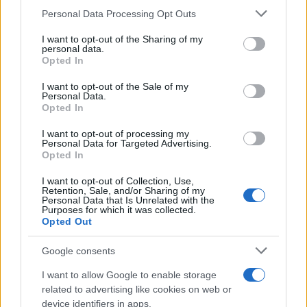
Personal Data Processing Opt Outs
This information may also be disclosed by us to third parties
on the IAB’s List of Downstream Participants that may further
I want to opt-out of the Sharing of my
disclose it to other third parties.
personal data.
Opted In
Please note that this website/app uses one or more Google
services and may gather and store information including but
I want to opt-out of the Sale of my
Personal Data.
not limited to your visit or usage behaviour. You may click to
Opted In
grant or deny consent to Google and its third-party tags to
use your data for below specified purposes in below Google
I want to opt-out of processing my
consent section.
Personal Data for Targeted Advertising.
Opted In
I want to opt-out of Collection, Use,
Retention, Sale, and/or Sharing of my
Personal Data that Is Unrelated with the
Purposes for which it was collected.
Opted Out
Google consents
I want to allow Google to enable storage
related to advertising like cookies on web or
device identifiers in apps.