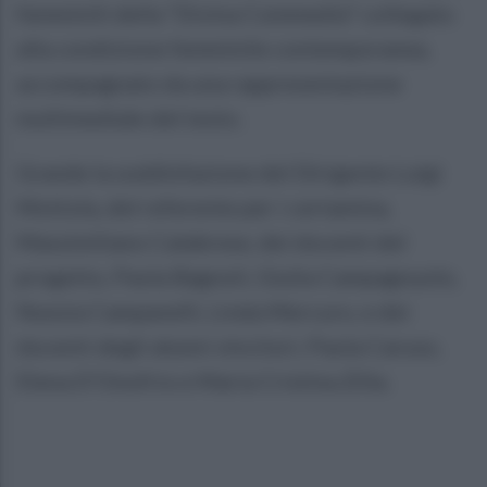
femminili della “Divina Commedia” collegato
alla condizione femminile contemporanea,
accompagnato da una rappresentazione
multimediale del testo.
Grande la soddisfazione del Dirigente Luigi
Mottola, del referente per i certamina,
Massimiliano Calabrese, dei docenti del
progetto, Paola Bagnoli, Giulia Campagnuolo,
Nunzia Campanelli, Linda Mercuro, e dei
docenti degli alunni vincitori, Paola Caruso,
Elena D'Onofrio e Maria Cristina Zilla.