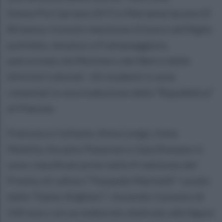
Emma Pia Cipriano (III F) e Marianna Iacono (II
B) hanno ricevuto menzione d’onore nell’Agòn
politikòs, tenutosi a Frattamaggiore,
patrocinato da Ministero dei Beni e delle
Attività Culturali. Gli studenti si sono
cimentati in una traduzione dalla “Repubblica”
di Platone.
Francesco Carbone, Anna Longo, Irene
Mobilia, Ascanio Panarese e Gaia Romano si
sono classificati primi nella IV edizione del
Premio di cultura “Pasquale Marinelli” curato
dalla “Dante Alighieri”, vincendo il premio di
500 euro con un elaborato dedicato alle figure