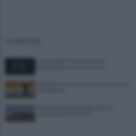
ULTIME NOTIZIE
Era ai domiciliari, trovato all'esterno
dell'abitazione e portato in carcere
Benevento, Floro Flores ne convoca 25 per la gara
di Coppa Italia
Pietrelcina entra ufficialmente nella rete
nazionale delle Città dell’Olio