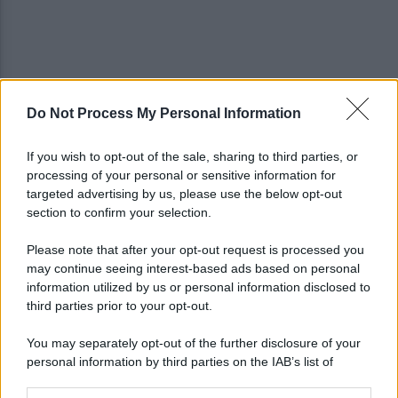
Do Not Process My Personal Information
Cherubini si avvicina: prestito con obbligo di
riscatto in caso di serie A
If you wish to opt-out of the sale, sharing to third parties, or
processing of your personal or sensitive information for
È morto Roberto Costanzo, addio a un grande
targeted advertising by us, please use the below opt-out
protagonista della politica sannita
section to confirm your selection.
Please note that after your opt-out request is processed you
may continue seeing interest-based ads based on personal
information utilized by us or personal information disclosed to
third parties prior to your opt-out.
You may separately opt-out of the further disclosure of your
personal information by third parties on the IAB’s list of
downstream participants.