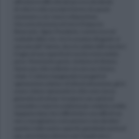
affrontare le difficoltà del percorso decidendo
di volta in volta secondo le forme che queste
assumono e con i mezzi a disposizione.
Una sorta di astuzia nel trarsi d’impaccio.
Benevento, Signor Presidente, è anche essa nel
mulinello della crisi, vive in un paese diseguale, in
una area dell’ interno, dove la caduta delle nascite é
il segno di una capacità di crescita ormai andata
persa. Nonostante questo, tentiamo di rifiatare.
Siamo una città resiliente con una sua chimica
vitale. Ci stiamo impegnando in progetti di
rigenerazione urbana e di infrastrutturazione, già in
essere; stiamo ripensando la città come risorsa
generativa di reti per ricomporre uno spirito di
comunità e creare le condizioni per renderla vivibile.
Sappiamo bene che è difficile fare cose difficili ma
non ci rassegniamo a non pensare e non decidere
quanto é nella nostra capacità, guardando anche di
qua, ad un futuro diverso e per il quale non ci