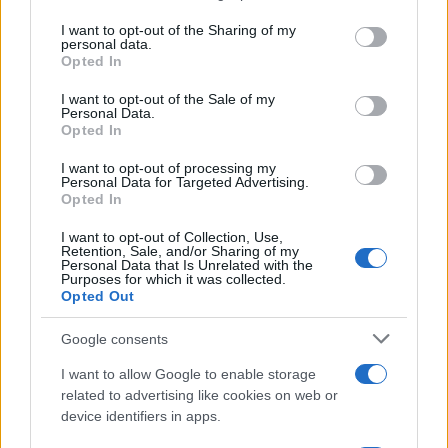
on the IAB’s List of Downstream Participants that may further
I want to opt-out of the Sharing of my
disclose it to other third parties.
personal data.
Opted In
Please note that this website/app uses one or more Google
services and may gather and store information including but
I want to opt-out of the Sale of my
Personal Data.
not limited to your visit or usage behaviour. You may click to
Opted In
grant or deny consent to Google and its third-party tags to
use your data for below specified purposes in below Google
I want to opt-out of processing my
consent section.
Personal Data for Targeted Advertising.
Opted In
I want to opt-out of Collection, Use,
Retention, Sale, and/or Sharing of my
Personal Data that Is Unrelated with the
Purposes for which it was collected.
Opted Out
Google consents
I want to allow Google to enable storage
related to advertising like cookies on web or
device identifiers in apps.