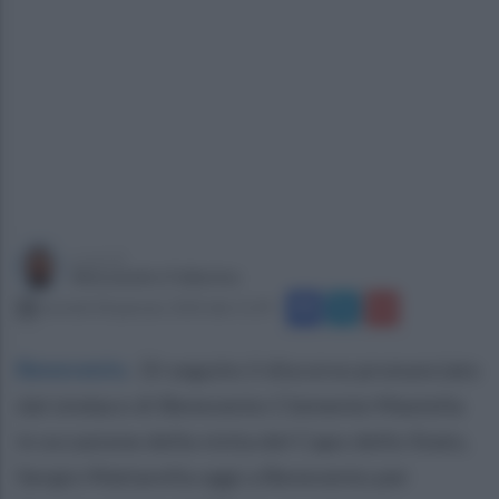
a cura di
Alessandro Fallarino
martedì 28 gennaio 2020 alle 11:39
Benevento
.
Di seguito il discorso pronunciato
dal sindaco di Benevento Clemente Mastella
in occasione della visita del Capo dello Stato,
Sergio Mattarella oggi a Benevento per