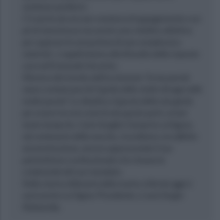
sentiamo periferici.
C’è anche da noi una venatura di appagamento e un
pò di stanchezza ma anche una vitalità collettiva
per superare la sensazione di una complessiva
staticità’, ci applichiamo alla filosofia della risposta
cara ad Emanuele Severino .
Memore del monito dell’ecclesiaste “le tue parole
siano contate perché il grido dello stolto divaga nelle
molte parole” Le ribadisco il grazie della mia gente
per essere tra noi come fu da queste parti, ormai
tanto tempo fa, Carlo Azeglio Ciampi la cui figura,
nel centenario della nascita, ricordiamo con affetto
ed ammirazione, ancora apprezzando il suo
patriottismo costituzionale che rimane la
credenziale del suo mandato.
Nella storia millenaria della nostra città da oggi ci
sarà anche Lei Signor Presidente; ci sarà Sergio
Mattarella.