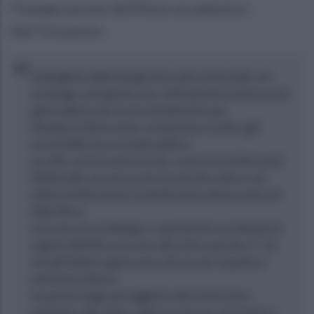
l'inaugurazione dell'Anno accademico
dlel'Unisannio.
Imbrigliato dalla liturgia laica del cerimoniale, mi
contengo, ed è giusto cosi, nell’esprimere tutta la mia
gioia odierna per averLa finalmente qui.
DandoLe il benvenuto, col pensiero rivolto agli
esordi della Sua vicenda politica.
La cifra, che fu anche la mia, come lo fu di Piersanti
Mattarella, assunse come tavola dei valori e via
lattea di rifermento il cattolicesimo democratico di
Aldo Moro.
Convincere col dialogo, e soprattutto ascoltando le
ragioni dell’altro con uno stile mite e pacato. E‘ ciò
che gli italiani apprezzano di Lei e per il quale Le
attestano fiducia.
In questa lunga passeggiata nella storia dove
insistono, allo stato, collera e rancore, che inizia a