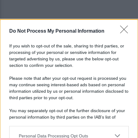
Do Not Process My Personal Information
Copagri: bene intervento su gasolio ma al Sannio
serve rilancio dell'agricoltura
If you wish to opt-out of the sale, sharing to third parties, or
processing of your personal or sensitive information for
La strada, la scelta di farla finita: quante vite
targeted advertising by us, please use the below opt-out
spezzate, quanto dolore
section to confirm your selection.
Please note that after your opt-out request is processed you
may continue seeing interest-based ads based on personal
information utilized by us or personal information disclosed to
third parties prior to your opt-out.
You may separately opt-out of the further disclosure of your
personal information by third parties on the IAB’s list of
downstream participants.
Personal Data Processing Opt Outs
This information may also be disclosed by us to third parties