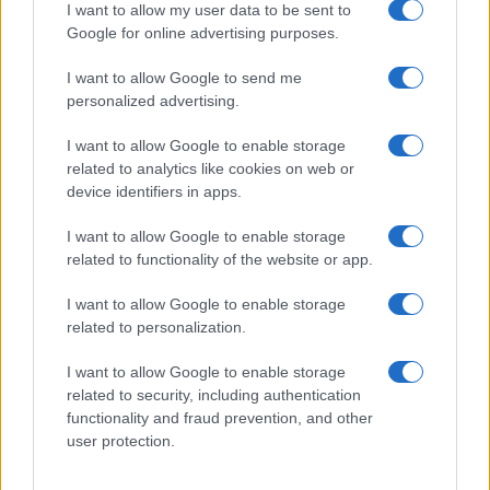
I want to allow my user data to be sent to
Google for online advertising purposes.
I want to allow Google to send me
personalized advertising.
I want to allow Google to enable storage
related to analytics like cookies on web or
device identifiers in apps.
I want to allow Google to enable storage
related to functionality of the website or app.
I want to allow Google to enable storage
CHI SIAMO
CONTATTI
PUBBLICITÀ
LAVORA CON NOI
related to personalization.
PRIVACY / COOKIE POLICY
PREFERENZE PRIVACY
I want to allow Google to enable storage
OTTO CHANNEL
related to security, including authentication
functionality and fraud prevention, and other
user protection.
Registrazione del Tribunale di Avellino n. 331 del 23/11/1995