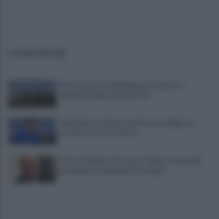
ULTIME NOTIZIE
Pietrelcina entra ufficialmente nella rete
nazionale delle Città dell’Olio
Cherubini si avvicina: prestito con obbligo di
riscatto in caso di serie A
È morto Roberto Costanzo, addio a un grande
protagonista della politica sannita