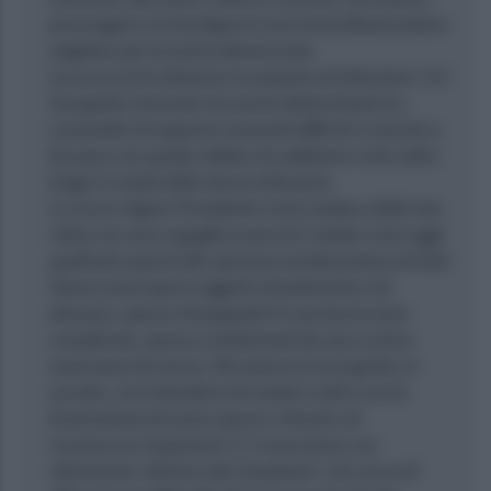
prosciugarsi, la Sua figura è una straordinaria pietra
angolare per la nostra democrazia.
Lei accorcia le distanze tra popolo ed istituzioni. Col
Suo garbo misurato ma anche determinato ha
consentito di superare momenti difficili; è riuscito a
far pace con quella rabbia che abbiamo visto salire
lungo il crinale delle stesse istituzioni.
La ricevo Signor Presidente come sindaco della mia
città e ne sono orgoglioso perché I sindaci sono oggi
quelli più esposti alle speranze ed alle pretese di tutti.
Siamo assai spesso oggetto di polemiche e di
denunce, spesso intrappolati in una burocrazia
complicata, spesso condizionati da una cronica
mancanza di risorse. Ma siamo la tra la gente, in
ascolto, con il desiderio di renderci utili e con la
frustrazione di essere spesso criticati e di
riconoscerci impotenti. E ci muoviamo con
riferimento “all’etica del viandante“, che cerca di