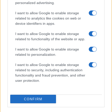
personalized advertising.
I want to allow Google to enable storage
related to analytics like cookies on web or
device identifiers in apps.
I want to allow Google to enable storage
related to functionality of the website or app.
I want to allow Google to enable storage
CHI SIAMO
CONTATTI
PUBBLICITÀ
LAVORA CON NOI
related to personalization.
PRIVACY / COOKIE POLICY
PREFERENZE PRIVACY
I want to allow Google to enable storage
OTTO CHANNEL
related to security, including authentication
functionality and fraud prevention, and other
user protection.
Registrazione del Tribunale di Avellino n. 331 del 23/11/1995
Iscritto al Registro degli Operatori di Comunicazione n. 37512
© Riproduzione Riservata – Ne è consentita esclusivamente una
CONFIRM
riproduzione parziale con citazione della fonte corretta
www.ottopagine.it