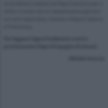
straordinario indetto da Papa Francesco per il
2016, in modo che la Campania possa giocare
un ruolo importante, insieme a Napoli, Salerno
e Pietrelcina.
Per leggere l'approfondimento scarica
gratuitamente l'App Ottopagine di domani
Michele Intorcia