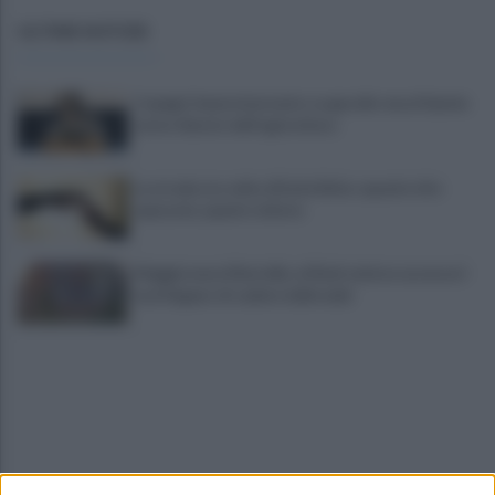
ULTIME NOTIZIE
Copagri: bene intervento su gasolio ma al Sannio
serve rilancio dell'agricoltura
La strada, la scelta di farla finita: quante vite
spezzate, quanto dolore
Maggioranza Mastella: al flash mob ex assessori
non fingano di cadere dalle nubi