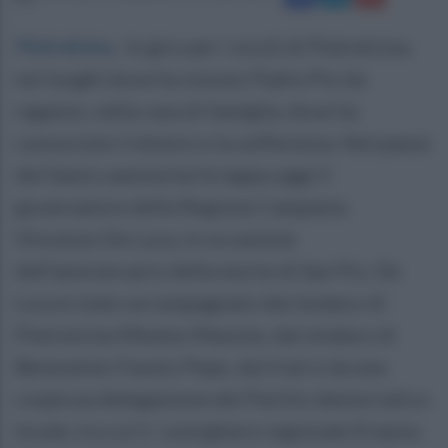
Pietrelcina
.
In giro per i vicoli di Pietrelcina,
nei luoghi dove ha vissuto Padre Pio da
ragazzo, nella casa di famiglia, dove ha
conosciuto il dolore e la sofferenza. Nel paese
del Santo sannita ha fa tappa oggi il
governatore della Regione Campania
Vincenzo De Luca, in occasione
dell'anniversario della morte di San Pio. De
Luca è stato accompagnato dal sindaco di
Pietrelcina Mimmo Masone, dal sindaco di
Benevento Fausto Pepe, dai frati e da una
cospicua delegazione del Partito democratico
locale, tra cui il consigliere regionale Erasmo