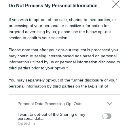
Do Not Process My Personal Information
Benevento: disagi nell’erogazione idrica a San
Vitale e via Sant’Angelo a Piesco
If you wish to opt-out of the sale, sharing to third parties, or
processing of your personal or sensitive information for
Benevento-Ravenna, Floro Flores: "Obiettivo
targeted advertising by us, please use the below opt-out
salvezza. Abbiamo la fame di sempre"
section to confirm your selection.
Please note that after your opt-out request is processed you
may continue seeing interest-based ads based on personal
information utilized by us or personal information disclosed to
third parties prior to your opt-out.
You may separately opt-out of the further disclosure of your
personal information by third parties on the IAB’s list of
downstream participants.
Personal Data Processing Opt Outs
This information may also be disclosed by us to third parties
on the IAB’s List of Downstream Participants that may further
I want to opt-out of the Sharing of my
disclose it to other third parties.
personal data.
Opted In
Please note that this website/app uses one or more Google