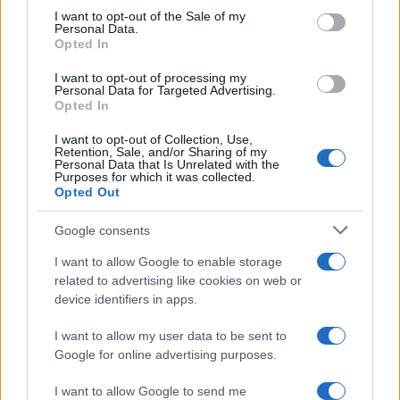
services and may gather and store information including but
I want to opt-out of the Sale of my
Personal Data.
not limited to your visit or usage behaviour. You may click to
Opted In
grant or deny consent to Google and its third-party tags to
use your data for below specified purposes in below Google
I want to opt-out of processing my
consent section.
Personal Data for Targeted Advertising.
Opted In
I want to opt-out of Collection, Use,
Retention, Sale, and/or Sharing of my
Personal Data that Is Unrelated with the
Purposes for which it was collected.
Opted Out
Google consents
I want to allow Google to enable storage
related to advertising like cookies on web or
device identifiers in apps.
I want to allow my user data to be sent to
Google for online advertising purposes.
I want to allow Google to send me