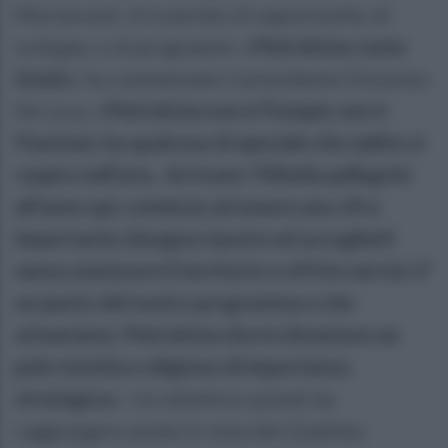
Mortaruolo. Si è parlato di opportunità, di
sviluppo, e di programmi:
«Pietrelcina come
Assisi»
, ha commentato il presidente Vincenzo
De Luca,
«Pietrelcina non è Pompei, non è
Paestum, ha qualcosa di speciale che subito si
respira nell’aria. Arrivano 700mila pellegrini
all’anno qui, comincia ad essere una cifra
importante, bisogna riuscire ad accoglierli
senza snaturare il territorio e offrire servizi. E’
un punto del nostro programma e che
attueremo: Pietrelcina dovrà diventare un
polo turistico religioso di importanza
strategica».
Un obiettivo quindi da
raggiungere anche in vista del Giubileo