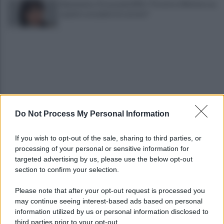
Benevento, Procaccini (PD): "Occorre riflettere su
quanto accaduto in carcere"
Do Not Process My Personal Information
Variante di San Marco, Parisi (Lega):
"Infrastruttura strategica per il Sannio"
If you wish to opt-out of the sale, sharing to third parties, or
processing of your personal or sensitive information for
Confindustria Nazionale, Flavian Basile nel
targeted advertising by us, please use the below opt-out
Gruppo Internazionalizzazione
section to confirm your selection.
Please note that after your opt-out request is processed you
may continue seeing interest-based ads based on personal
information utilized by us or personal information disclosed to
third parties prior to your opt-out.