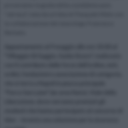
proveranno la guida della cosiddetta auto
“ubriaca”, nata da un’idea di Pasquale Mele con
la collaborazione del neurologo Francesco
Barbato.
Appuntamento al 9 maggio alle ore 10:00 al
“Villaggio Sii Saggio, Guida Sicuro”, realizzato
con il contributo delle forze dell’ordine, enti,
ordini, fondazioni e associazione di categoria,
che si terrà a Napoli in piazza principale
"Parco San Laise" (ex area Nato), Viale della
Liberazione, dove verranno premiati gli
studenti che hanno partecipato al concorso di
idee – Inventa una soluzione per la sicurezza