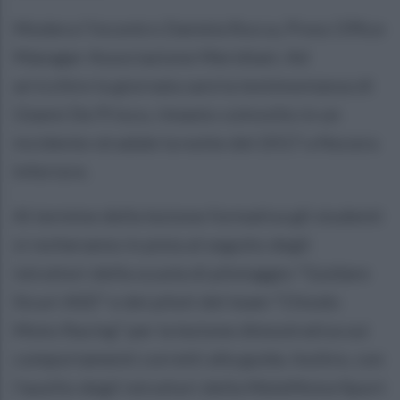
Modera l’incontro Daniela Rocca, Press Office
Manager Associazione Meridiani. Ad
arricchire la giornata sarà la testimonianza di
Gianni De Prisco, rimasto coinvolto in un
incidente stradale la notte del 2017 a Nocera
Inferiore.
Al termine della lezione formativa gli studenti
si recheranno in pista al seguito degli
istruttori della scuola di pilotaggio “Guidare
Sicuri ASD” e dei piloti del team “Chiodo
Moto Racing” per la lezione dimostrativa sui
comportamenti corretti alla guida. Inoltre, con
l’ausilio degli istruttori della MeleMotorSport