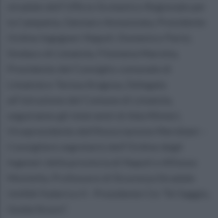
stradale dell’Ufficio Scolastico Regionale per
la Campania, Gennaro Annunziata, Presidente
Ordine Ingegneri Napoli, Domenico Parisi,
Sindaco di Limatola, Filomena Marotta,
Presidente del Consiglio comunale di
Limatola e Teresa Aragosa, Delegata
all’istruzione del Comune di Limatola,
seguiranno gli interventi di Ada Minieri,
Vicepresidente dell’Associazione Meridiani –
Consigliere segretario dell’Ordine degli
Ingeneri della provincia di Napoli e Alfonso
Montella, Professore di Sicurezza Stradale
UniNA Federico II - Presidente Cts “Sii Saggio,
Guida Sicuro”.