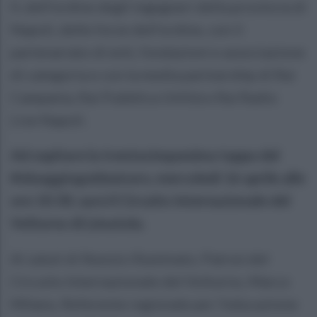
II, dell’ordine degli ingegneri della provincia di
Napoli, delle forze dell’ordine, con il
partenariato di enti, fondazioni e associazione
di categoria e con la media partnership di Rai
Campania, Rai Pubblica Utilità e Rai Radio
Live Napoli.
Ad ospitare la trentacinquesima tappa del
#siisaggioguidasicuro, mercoledì 16 aprile alle
ore 10:30, sarà il Circuito Internazionale del
Volturno di Limatola.
Ai saluti di Nunzio Illuminato, Patron del
Circuito Internazionale del Volturno, Marco
Milano, Referente regionale per l’educazione