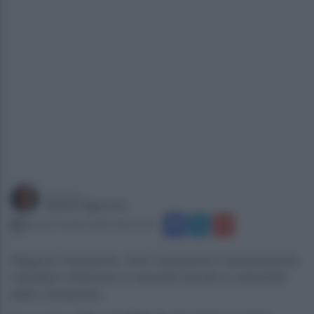
a cura di
Gianni Vigoroso
lunedì 14 aprile 2025 alle 22:21
Regione Campania, Anci Campania e associazione
meridiani chiamano a raccolta scuole e università
della Campania...