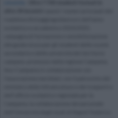
Limatola
.
Oltre 7.700 studenti formati in
oltre 34 incontri:
questi i numeri principali del
roadshow #siisaggioguidasicuro dell’anno
scolastico e accademico 2024/2025,
campagna di formazione e sensibilizzazione
alla guida sicura per gli studenti delle scuole
secondarie e delle università del territorio
campano, promosso dalla regione Campania,
Anci Campania in collaborazione con
l’associazione meridiani, con il patrocinio del
ministero delle Infrastrutture e dei trasporti e
dell’ufficio scolastico regionale per la
Campania, la collaborazione del personale
dell’Università degli studi di Napoli Federico