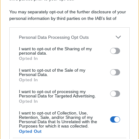
You may separately opt-out of the further disclosure of your
personal information by third parties on the IAB’s list of
downstream participants.
Personal Data Processing Opt Outs
This information may also be disclosed by us to third parties
on the IAB’s List of Downstream Participants that may further
I want to opt-out of the Sharing of my
disclose it to other third parties.
personal data.
Opted In
Please note that this website/app uses one or more Google
services and may gather and store information including but
I want to opt-out of the Sale of my
Personal Data.
not limited to your visit or usage behaviour. You may click to
Opted In
grant or deny consent to Google and its third-party tags to
use your data for below specified purposes in below Google
I want to opt-out of processing my
consent section.
Personal Data for Targeted Advertising.
Opted In
I want to opt-out of Collection, Use,
Retention, Sale, and/or Sharing of my
Personal Data that Is Unrelated with the
Purposes for which it was collected.
Opted Out