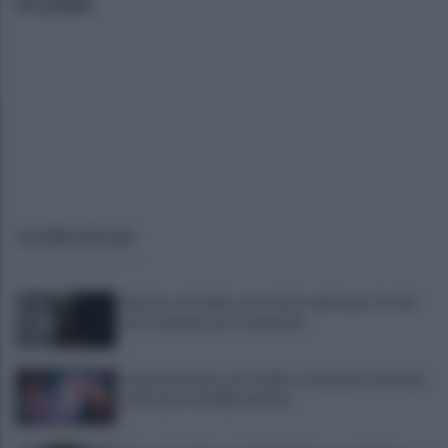
stradale.
ULTIME NOTIZIE
Sei mia, se ti vedo con un altro ammazzo te e lui.
Poi le manda cuore di peluche
Lunedì autopsia, poi l'addio a Giovanni e Antonio
uniti da un terribile destino