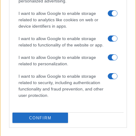
personalized advertising.
I want to allow Google to enable storage
related to analytics like cookies on web or
device identifiers in apps.
I want to allow Google to enable storage
related to functionality of the website or app.
I want to allow Google to enable storage
CHI SIAMO
CONTATTI
PUBBLICITÀ
LAVORA CON NOI
related to personalization.
PRIVACY / COOKIE POLICY
PREFERENZE PRIVACY
I want to allow Google to enable storage
OTTO CHANNEL
related to security, including authentication
functionality and fraud prevention, and other
user protection.
Registrazione del Tribunale di Avellino n. 331 del 23/11/1995
Iscritto al Registro degli Operatori di Comunicazione n. 37512
© Riproduzione Riservata – Ne è consentita esclusivamente una
CONFIRM
riproduzione parziale con citazione della fonte corretta
www.ottopagine.it