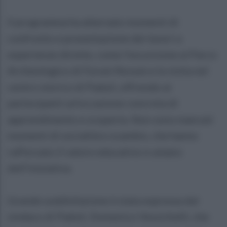
Il programma ha alternato momenti di
confronto e presentazione dei lavori a
esperienze dirette, come l’escursione al Parco
Archeologico di Forum Novum e la visita nel
centro storico di Paduli, offrendo ai
partecipanti un’occasione concreta di
apprendimento e scoperta. Non sono mancati
momenti di socialità e scambio, che hanno
rafforzato il valore educativo e umano
dell’iniziativa.
Grande soddisfazione è stata espressa dal
sindaco di Paduli, Domenico Vessichelli, che