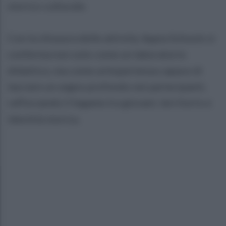
storico-culturale.
Con la chiusura delle attività, Appia Schools si
conferma non solo come un laboratorio
didattico, ma come un’esperienza capace di
lasciare un segno profondo nei partecipanti,
rafforzando il legame tra giovani, territorio e
identità storica.