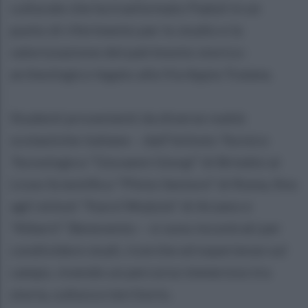
culturale che ha trasformato Paduli in un
punto di riferimento per lo studio e la
valorizzazione del patrimonio storico-
archeologico legato alla Via Appia Traiana.
Studenti provenienti da diverse realtà
scolastiche italiane – dall’Istituto Tecnico
Tecnologico “Giovanni Giorgi” di Brindisi al
Liceo Scientifico “Plinio Seniore” di Roma, fino
agli istituti "Karol Wojtyla" di Arzano e
"Alberti" Benevento – si sono incontrati per
condividere studi, ricerche ed esperienze sul
campo, vivendo un percorso immersivo tra
storia, cultura e territorio.