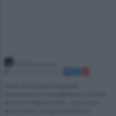
a cura di
Mariateresa De Lucia
martedì 21 aprile 2026 alle 15:29
Paduli
.
Si è conclusa con grande
partecipazione e coinvolgimento la seconda
edizione di “Appia Schools – Laboratorio
Appia Traiana”, il progetto didattico e