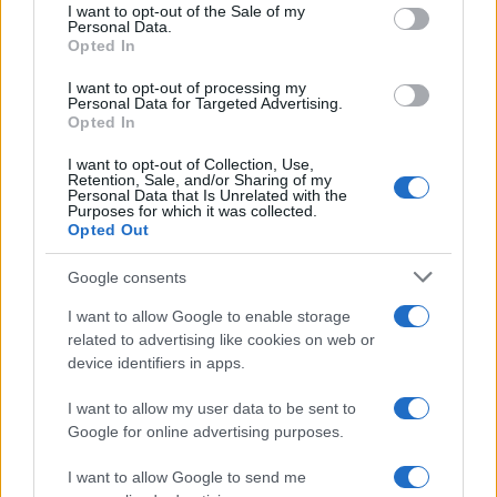
services and may gather and store information including but
I want to opt-out of the Sale of my
Personal Data.
not limited to your visit or usage behaviour. You may click to
Opted In
grant or deny consent to Google and its third-party tags to
use your data for below specified purposes in below Google
I want to opt-out of processing my
consent section.
Personal Data for Targeted Advertising.
Opted In
I want to opt-out of Collection, Use,
Retention, Sale, and/or Sharing of my
Personal Data that Is Unrelated with the
Purposes for which it was collected.
Opted Out
Google consents
I want to allow Google to enable storage
related to advertising like cookies on web or
device identifiers in apps.
I want to allow my user data to be sent to
Google for online advertising purposes.
I want to allow Google to send me