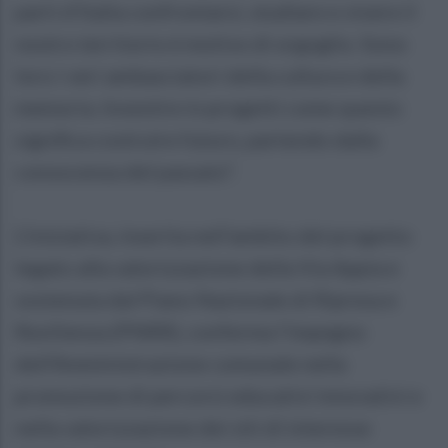
parti d’Italia confrontarsi, studiare e vivere il
nostro territorio è motivo di orgoglio. Sono
loro i veri ambasciatori della cultura e della
memoria. Investire in progetti come questo
significa costruire futuro, partendo dalla
conoscenza del passato”.
L’iniziativa, inserita nell’ambito del progetto
legato alla valorizzazione della Via Appia e
sostenuta dal Piano Nazionale di Ripresa e
Resilienza (PNRR), conferma l’impegno
dell’Amministrazione comunale nella
promozione di percorsi educativi innovativi e
nella valorizzazione dei siti di interesse