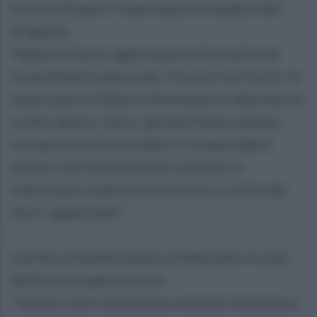
ha sottolineato l’importanza strategica del
progetto:
“Appia Schools rappresenta un’iniziativa di
straordinario valore per il nostro territorio. In
questi giorni Paduli è diventata un laboratorio
a cielo aperto, dove i giovani hanno potuto
riscoprire le nostre radici e comprendere
quanto sia fondamentale custodire e
valorizzare il patrimonio storico e culturale
che ci appartiene”.
Il primo cittadino ha poi evidenziato il ruolo
delle nuove generazioni:
“Vedere tanti studenti provenienti da diverse