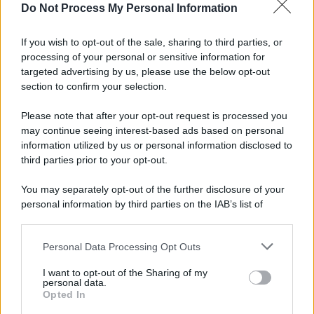
Do Not Process My Personal Information
Litigano, uno dei contendenti accoltellato ad un
fianco: momenti di paura
If you wish to opt-out of the sale, sharing to third parties, or
processing of your personal or sensitive information for
Rione Ferrovia, Lancia Y in fiamme nella notte
targeted advertising by us, please use the below opt-out
section to confirm your selection.
Please note that after your opt-out request is processed you
may continue seeing interest-based ads based on personal
information utilized by us or personal information disclosed to
third parties prior to your opt-out.
You may separately opt-out of the further disclosure of your
personal information by third parties on the IAB’s list of
downstream participants.
Personal Data Processing Opt Outs
This information may also be disclosed by us to third parties
on the IAB’s List of Downstream Participants that may further
I want to opt-out of the Sharing of my
disclose it to other third parties.
personal data.
Opted In
Please note that this website/app uses one or more Google