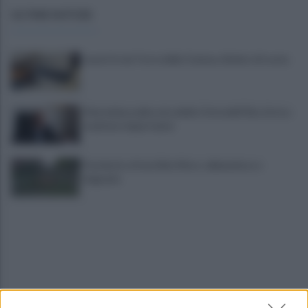
ULTIME NOTIZIE
Lavori in via Torre della Catena: divieto di sosta
Pietrelcina nella rete delle Città dell’Olio, Errico:
risultato importante
Parchetto di via Aldo Moro: abbandono e
degrado