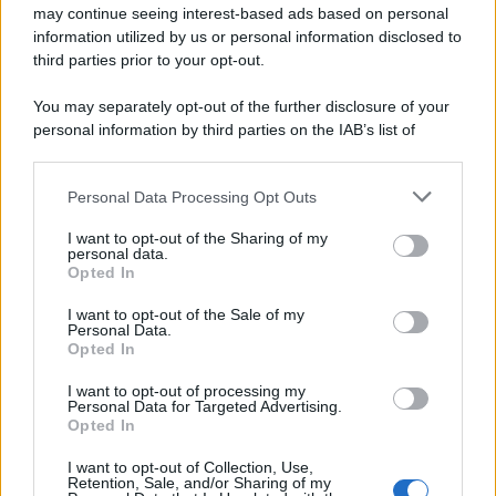
may continue seeing interest-based ads based on personal
information utilized by us or personal information disclosed to
third parties prior to your opt-out.
You may separately opt-out of the further disclosure of your
personal information by third parties on the IAB’s list of
downstream participants.
Personal Data Processing Opt Outs
This information may also be disclosed by us to third parties
on the IAB’s List of Downstream Participants that may further
I want to opt-out of the Sharing of my
disclose it to other third parties.
personal data.
Opted In
Please note that this website/app uses one or more Google
services and may gather and store information including but
I want to opt-out of the Sale of my
Personal Data.
not limited to your visit or usage behaviour. You may click to
Opted In
grant or deny consent to Google and its third-party tags to
use your data for below specified purposes in below Google
I want to opt-out of processing my
consent section.
Personal Data for Targeted Advertising.
Opted In
I want to opt-out of Collection, Use,
Retention, Sale, and/or Sharing of my