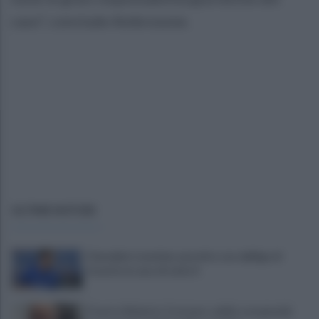
caso", conclude Ambrosone.
ULTIME NOTIZIE
Cherubini si avvicina: prestito con obbligo di
riscatto in caso di serie A
È morto Roberto Costanzo, addio a un grande