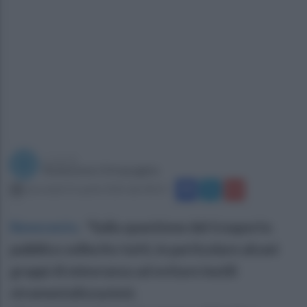
a cura di
Redazione Ottopagine
mercoledì 22 aprile 2026 alle 08:23
Benevento
.
"Sulla questione del trasporto
pubblico sollecito tutti, in particolare alcuni
gruppi di minoranza ad evitare inutili
strumentalizzazioni.