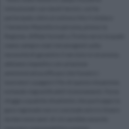
istituzionali con tavoli tecnici, cui ha
partecipato oltre al sottoscritto il sindaco
Clemente Mastella in persona, presso la
Regione, diffide formali a Trotta verso la quale
siamo sempre stati intransigenti sulla
necessità di garantire il servizio in sicurezza,
abbiamo impedito con un'azione
amministrativa efficace che fossero i
lavoratori a pagare il fio di questa situazione,
evitando ingiustificabili licenziamenti. Forse
sfugge a qualche disattento che purtroppo la
gara regionale non si conclude ed è in itinere
da ben nove anni: di ciò sarebbe assurdo
imputare responsabilità a questa