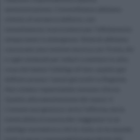
amministrazione. Cionondimeno abbiamo
chiesto di avviare e definire, con
immediatezza, le procedure per l'affidamento
temporaneo in emergenza. Venerdì abbiamo
convocato una riunione tecnica con Trotta, Air
e sigle sindacali per indurli a mettere in atto,
cosa che hanno l'obbligo di fare, quanto già
definito presso i tavoli già svolti in Regione.
Non stiamo risparmiando nessuno sforzo.
Quanto alla manutenzione dei mezzi, il
Comune non gestisce certo l'officina, ma la
tutela della sicurezza dei viaggiatori è un
obbligo normativo e chi lo viola, se ne assume
tutte le gravi responsabilità giuridiche del