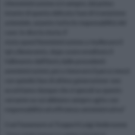
L'Amministrazione si è sempre, dal primo
istante di questa delicata fase di transizione
aziendale, assunto tutte le responsabilità del
caso: lo dice la storia. E'
stata quest'Amministrazione a risollevare il
tpl a Benevento, dopo avere ereditato il
fallimento dell'Amts dalle precedenti
amministrazioni, poi a rinnovare il parco mezzi
con quindici bus di ultima generazione: non
accettiamo dunque che si speculi su questo
versante su cui abbiamo sempre agito con
responsabilità ed efficienza amministrativa"
Così l'assessore ai Trasporti Luigi Ambrosone
.
"Sono state messe in campo iniziative