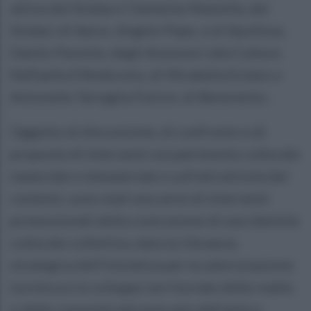
attiva del Sindaco Clemente Mastella, dei
Sindaci di Apice, Angelo Pepe, e di Apollosa,
Danilo Parente, degli Assessori alla Cultura
Raffaella D’Ambrosio, di Mirabella Eclano e
Antonella Tartaglia Polcini, di Benevento.
Oggetto di discussione, di confronto e di
proposte di interventi sul patrimonio culturale
materiale e immateriale e sull’attrattività dei
contesti, sono stati una serie di interventi
promozionali della costruzione di una identità
culturale collettiva, data la rilevanza
strategica dell’iniziativa per la valorizzazione
turistica e lo sviluppo territoriale delle realtà
e delle comunità attraversate dall’antico