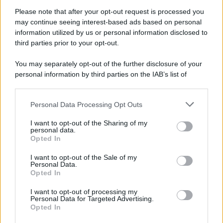
Please note that after your opt-out request is processed you
may continue seeing interest-based ads based on personal
information utilized by us or personal information disclosed to
third parties prior to your opt-out.
You may separately opt-out of the further disclosure of your
personal information by third parties on the IAB’s list of
downstream participants.
Personal Data Processing Opt Outs
This information may also be disclosed by us to third parties
on the IAB’s List of Downstream Participants that may further
I want to opt-out of the Sharing of my
disclose it to other third parties.
personal data.
Opted In
Please note that this website/app uses one or more Google
services and may gather and store information including but
I want to opt-out of the Sale of my
Personal Data.
not limited to your visit or usage behaviour. You may click to
Opted In
grant or deny consent to Google and its third-party tags to
use your data for below specified purposes in below Google
I want to opt-out of processing my
consent section.
Personal Data for Targeted Advertising.
Opted In