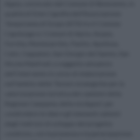
Appia, convocato dal Comune di Benevento, in
qualità di Ente Capofila dell’Associazione
Temporanea di Scopo (ATS) tra il Comune
Capoluogo e i Comuni di Apice, Arpaia,
Forchia, Montesarchio, Paolisi, Apollosa,
Calvi, Ceppaloni, San Giorgio del Sannio, San
Nicola Manfredi, e soggetto attuatore
dell’intervento in corso di elaborazione
nell’ambito delle “Azioni strategiche per la
valorizzazione turistica dei cammini della
Regione Campania, della via Appia”, per
condividere le idee e gli elementi salienti
degli indirizzi di sviluppo del progetto
condiviso, con la presenza e la partecipazione