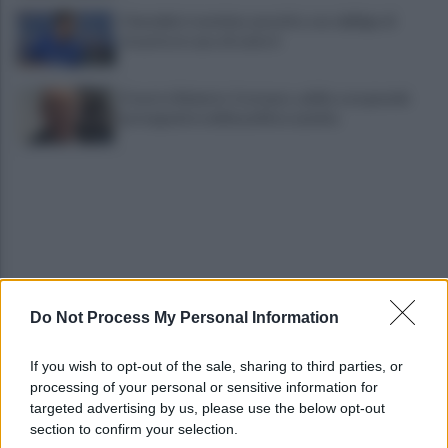
Cherubini si avvicina: prestito con obbligo di
riscatto in caso di serie A
È morto Roberto Costanzo, addio a un grande
protagonista della politica sannita
Do Not Process My Personal Information
Copagri: bene intervento su gasolio ma al Sannio
serve rilancio dell'agricoltura
If you wish to opt-out of the sale, sharing to third parties, or
processing of your personal or sensitive information for
La strada, la scelta di farla finita: quante vite
targeted advertising by us, please use the below opt-out
spezzate, quanto dolore
section to confirm your selection.