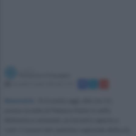
a cura di
Redazione Ottopagine
mercoledì 22 aprile 2026 alle 15:42
Benevento
.
Si è svolto oggi, alle ore 11,
presso la sede di Palazzo Paolo V, nella
Biblioteca comunale, un incontro aperto a
tutti i Comuni del cammino regionale della via