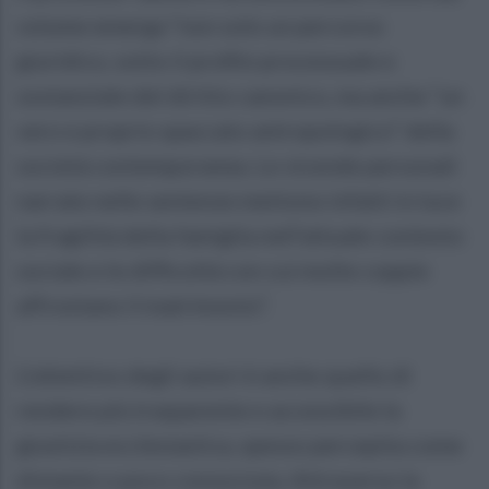
volume emerga “non solo un percorso
giuridico, sotto il profilo processuale e
sostanziale del diritto canonico, ma anche “un
vero e proprio spaccato antropologico” della
società contemporanea. Le vicende personali
narrate nelle sentenze mettono infatti in luce
la fragilità della famiglia nell’attuale contesto
sociale e le difficoltà con cui molte coppie
affrontano il matrimonio”.
L’obiettivo degli autori è anche quello di
rendere più trasparente e accessibile la
giustizia ecclesiastica, spesso percepita come
distante o poco conosciuta. Attraverso la