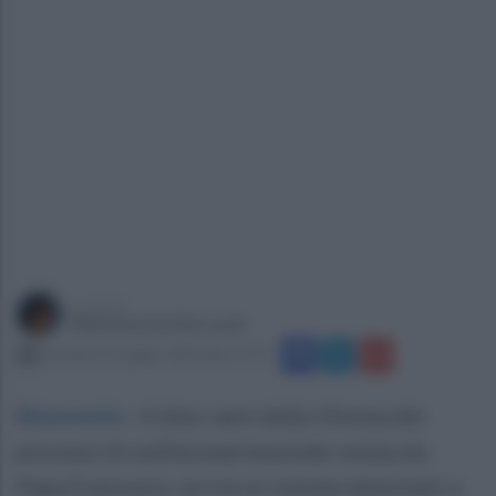
a cura di
Mariateresa De Lucia
martedì 19 maggio 2026 alle 17:55
Benevento
.
A dieci anni dalla riforma dei
processi di nullità matrimoniale voluta da
Papa Francesco, arriva un volume destinato a