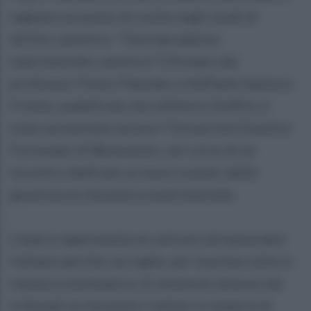
segnare un punto di svolta negli studi di
diritto canonico. “Giurisprudenza
matrimoniale canonica” è firmato dai
professori Paolo Palumbo e Raffaele Santoro.
Il testo, pubblicato da Lefebvre Giuffrè, è
stato presentato presso l’Università Giustino
Fortunato di Benevento, nel corso di un
incontro dedicato ai nuovi scenari della
giustizia ecclesiastica matrimoniale.
L’opera rappresenta un unicum nel panorama
italiano perché raccoglie, per la prima volta in
maniera sistematica, le sentenze emesse dai
tribunali ecclesiastici italiani in materia di