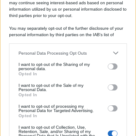
may continue seeing interest-based ads based on personal
information utilized by us or personal information disclosed to
third parties prior to your opt-out.
You may separately opt-out of the further disclosure of your
personal information by third parties on the IAB’s list of
downstream participants.
Personal Data Processing Opt Outs
This information may also be disclosed by us to third parties
on the IAB’s List of Downstream Participants that may further
I want to opt-out of the Sharing of my
disclose it to other third parties.
personal data.
Opted In
Please note that this website/app uses one or more Google
services and may gather and store information including but
I want to opt-out of the Sale of my
Personal Data.
not limited to your visit or usage behaviour. You may click to
Opted In
grant or deny consent to Google and its third-party tags to
use your data for below specified purposes in below Google
I want to opt-out of processing my
consent section.
Personal Data for Targeted Advertising.
Opted In
I want to opt-out of Collection, Use,
Retention, Sale, and/or Sharing of my
Personal Data that Is Unrelated with the