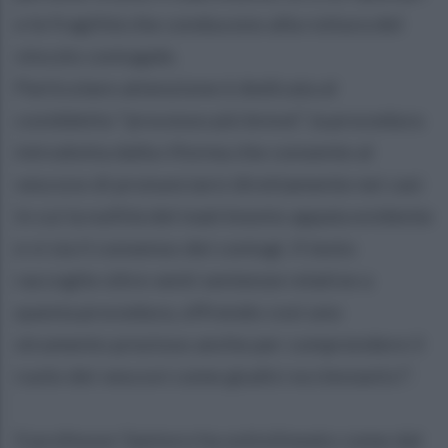
e le fragilità che conducono alla rottura del
vincolo coniugale.
Particolare attenzione è dedicata al
cosiddetto “processo più breve”, la procedura
introdotta dalla riforma che consente al
vescovo di pronunciarsi direttamente nei casi
in cui la nullità del matrimonio appaia evidente
e vi sia il consenso dei coniugi. Il testo
raccoglie oltre venti sentenze relative a
questa procedura, offrendo così uno
strumento prezioso anche per comprendere il
ruolo dei vescovi come giudici ecclesiastici”.
Il professor Santoro ha sottolineato come dal