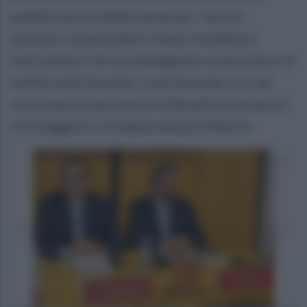
pubblicazione delle sentenze, i lettori
possono comprendere tempi, modalità e
motivazioni che accompagnano un processo di
nullità matrimoniale, contribuendo così ad
avvicinare le persone ai tribunali ecclesiastici
con maggiore consapevolezza e fiducia.