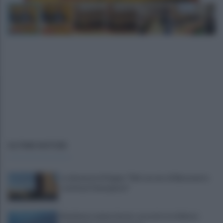
ULTIME NOTIZIE
La denuncia di Sappe: "Nel carcere di Benevento
continua l'emergenza"
Residenza universitaria: accordo tra Adisurc