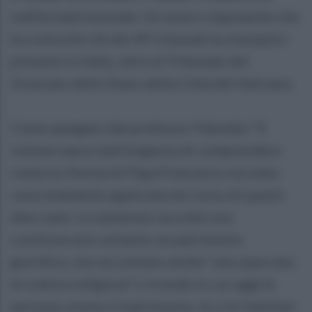
nullità matrimoniale. Un lavoro imponente che
ha coinvolto 26 dei 49 tribunali ecclesiastici
presenti in Italia, oltre al Tribunale del
Vicariato dello Stato della Città del Vaticano.
Come spiegato dal professor Palumbo “Il
volume nasce dall’esigenza di comprendere
come la riforma di Papa Francesco sia stata
concretamente applicata nel corso di questi
dieci anni. Le sentenze raccolte non
costituiscono soltanto un patrimonio
giuridico, ma raccontano anche “uno spaccato
di cultura religiosa” e il modo in cui oggi le
persone vivono il matrimonio, le crisi familiari