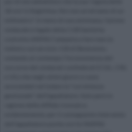
pur di non ammettere che la sua 'regola delle
18 ore' è illegittima. Noi non arretriamo di un
millimetro”. In meno di una settimana, l'azione
sindacale e legale della CUB Sanità ha
costretto ANPAS Campania a fare marcia
indietro sul servizio 118 di Benevento,
svelando al contempo l'inconsistenza del
soccorso dei sindacati confederali (CGIL, CISL
e UIL) che negli ultimi giorni si sono
avvicendati nel lodare la "correttezza
gestionale" dell’appaltatore. Solo però in
ragione delle diffide ricevute e,
evidentemente, per il conseguente intervento
dell’appaltatore poche ore fa l’ANPAS