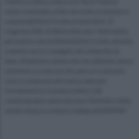
ridotto a volte a sole 6 ore? Se la Triplice
vuole continuare a fare da scudo si assuma la
responsabilità di fronte ai lavoratori. Si
ringrazia l'ASL di Benevento per l’intervento
persuasivo che evidentemente è stato attuato;
a questo serve il pungolo del sindacato di
base. Ribadiamo anche che non abbiamo perso
nemmeno un solo iscritto anzi e il contrario
visto la chiarezza del nostro operato.
Ovviamente le iniziative della CUB
continueranno senza lasciarsi intimidire dalle
velate minacce a mezzo stampa dell’ANPAS”.