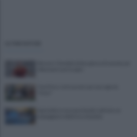
ULTIME NOTIZIE
Mercato: Cherubini ultimo giorno di tournée, poi
il Benevento potrà agire
Tony Prisco, tutto pronto per una regia da
"Oscar"
Imprenditore onoranze funebri, nell'auto un
lampeggiante delle forze di polizia