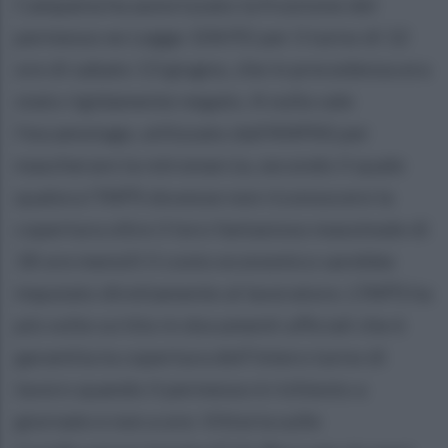
Campania ha autorizzato la fruizione del
permesso ex Legge 104/92 per il turno di 12
ore di sabato 13 giugno, che in precedenza era
stato rigidamente negato. A nulla vale
l’escamotage, utilizzato dall’ANPAS per
mascherare la retromarcia, secondo il quale
qualora l'INPS dovesse non riconoscere la
copertura oltre il loro fantasioso massimale di
18 ore mensili il costo economico sarebbe
imputato direttamente al lavoratore. L’INPS ha
più volte scritto in documenti ufficiali che è
garantita la copertura dell'intero turno di
lavoro quando il permesso è richiesto a
giornate e non a ore. Vittoria sulle