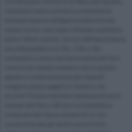
Certificazioni Uniche (CU): Bloccate da mesi,
l'azienda è stata costretta a trasmetterle
telematicamente all'Agenzia delle Entrate
lunedì scorso, solo dopo l'affondo mediatico
della CUB di venerdì. Ora la CUB Sanità lancia
una sfida pubblica a CGIL, CISL e UIL,
invitandoli a uscire dal burocratese dei loro
comunicati: potete smentire che in questo
appalto a rendicontazione gli stipendi
vengono spesso pagati in ritardo e con
acconti? Potete smentire l'esistenza di turni
massacranti fino a 18 ore e la sistematica
violazione del riposo minimo di 11 ore
consecutive per gli autisti soccorritori,