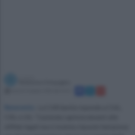
a cura di
Redazione Ottopagine
venerdì 12 giugno 2026 alle 16:12
Benevento
.
La CUB Sanità risponde a CGIL,
CISL e UIL: “L'azienda capitola davanti alle
diffide legali ma si inventa clausole fantasiose