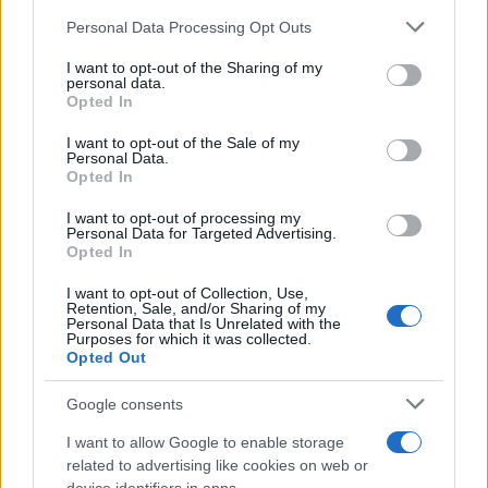
Personal Data Processing Opt Outs
This information may also be disclosed by us to third parties
on the IAB’s List of Downstream Participants that may further
I want to opt-out of the Sharing of my
disclose it to other third parties.
personal data.
Opted In
Please note that this website/app uses one or more Google
services and may gather and store information including but
I want to opt-out of the Sale of my
Personal Data.
not limited to your visit or usage behaviour. You may click to
Opted In
grant or deny consent to Google and its third-party tags to
use your data for below specified purposes in below Google
I want to opt-out of processing my
consent section.
Personal Data for Targeted Advertising.
Opted In
I want to opt-out of Collection, Use,
Retention, Sale, and/or Sharing of my
Personal Data that Is Unrelated with the
Purposes for which it was collected.
Opted Out
Google consents
I want to allow Google to enable storage
related to advertising like cookies on web or