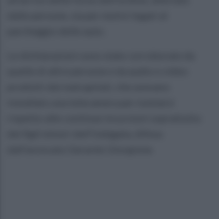
dalle persone, sia per motivi legati al
parcheggio delle auto.
Le dichiarazioni sono state corroborate da
quelle di altre persone e da audio e video
prodotti dai malcapitati, che avevano
installato una telecamera per tutelarsi
rispetto alle continue incursioni soprattutto
dei figli minori dell’indagata, difesa
dall'avvocato Gerardo Giorgione.