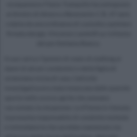
vicequestore Flavio Tranquillo ha sottoposto
al divieto di dimora a Benevento C.B., 47 anni,
colpita da una ordinanza di custodia cautelare
firmata dal gip. Vincenzo Landolfi su richiesta
del pm Stefania Bianco.
A suo carico l'ipotesi di reato di stalking ai
danni di alcuni condomini e della figlia di
un'anziana vicina di casa. L'attività
investigativa era stata innescata dalle querele
sporte nello scorso aprile che avevano
raccontato la situazione. La 47enne è ritenuta
la presunta responsabile di condotte moleste
e intimidatorie che avrebbe mantenuto sia
all'arrivo delle forze dell'ordine, allertate