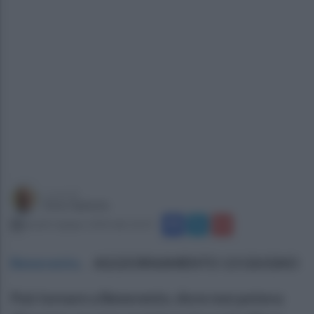
a cura di
Enzo Spiezia
lunedì 3 giugno 2024 alle 16:31
Benevento
.
AGGIORNAMENTO 13 GIUGNO
Può tornare a Benevento, dove non poteva