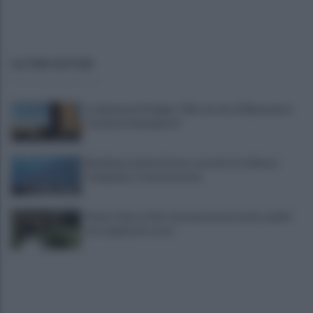
ULTIME NOTIZIE
La denuncia di Sappe: "Nel carcere di Benevento
continua l'emergenza"
Residenza universitaria: accordo tra Adisurc
Campania e Conservatorio
Fiume Calore, l’Asl: nessuna nuova moria, analisi
sui campioni in corso