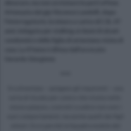
dimorare, ma non avvicinare le parti offese.
Attenuata dal gip Vincenzo Landolfi, dopo
l'interrogatorio, la misura a carico di
C.B., 47
anni, indagata per stalking ai danni di alcuni
condomini e della figlia di un'anziana vicina di
casa. La 47enne è difesa dall'avvocato
Gerardo Giorgione.
+++
Era diventata – spiegano gli inquirenti – una
sorta di incubo per coloro che vivono nello
stesso palazzo, costretti a subire non solo i
suoi comportamenti, ma anche quelli dei figli
minori. Ecco perchè la Squadra mobile del