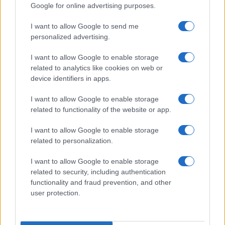
Google for online advertising purposes.
I want to allow Google to send me
personalized advertising.
I want to allow Google to enable storage
related to analytics like cookies on web or
device identifiers in apps.
I want to allow Google to enable storage
related to functionality of the website or app.
I want to allow Google to enable storage
CHI SIAMO
CONTATTI
PUBBLICITÀ
LAVORA CON NOI
related to personalization.
PRIVACY / COOKIE POLICY
PREFERENZE PRIVACY
I want to allow Google to enable storage
OTTO CHANNEL
related to security, including authentication
functionality and fraud prevention, and other
user protection.
Registrazione del Tribunale di Avellino n. 331 del 23/11/1995
Iscritto al Registro degli Operatori di Comunicazione n. 37512