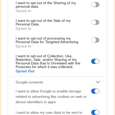
I want to opt-out of the Sharing of my
disclose it to other third parties.
personal data.
Opted In
Please note that this website/app uses one or more Google
services and may gather and store information including but
I want to opt-out of the Sale of my
Personal Data.
not limited to your visit or usage behaviour. You may click to
Opted In
grant or deny consent to Google and its third-party tags to
use your data for below specified purposes in below Google
I want to opt-out of processing my
consent section.
Personal Data for Targeted Advertising.
Opted In
I want to opt-out of Collection, Use,
Retention, Sale, and/or Sharing of my
Personal Data that Is Unrelated with the
Purposes for which it was collected.
Opted Out
Google consents
I want to allow Google to enable storage
related to advertising like cookies on web or
device identifiers in apps.
I want to allow my user data to be sent to