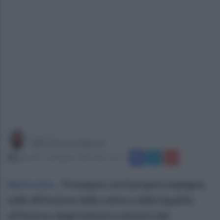
a cura di
Alessandro Fallarino
giovedì 11 dicembre 2025 alle 12:15
Benevento
.
Prosegue con il proprio impegno
nella diffusione della cultura della legalità
all’interno degli istituti scolastici del