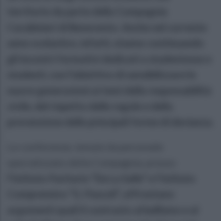
territorio da parte della Compagnia
Carabinieri di Benevento. Anche nel corrente
anno scolastico, infatti, stanno continuando
gli incontri formativi dedicati a studentesse e
studenti, con l’obiettivo di sensibilizzare le
nuove generazioni ai temi della responsabilità
civile, del rispetto delle regole e della
prevenzione delle principali forme di devianza.
Le conferenze, tenute da personale
specializzato della Compagnia, presso
l’Istituto Paritario “De La Salle” e l’Istituto
Comprensivo “G. Pascoli“, affrontano
argomenti quali il contrasto al bullismo e al