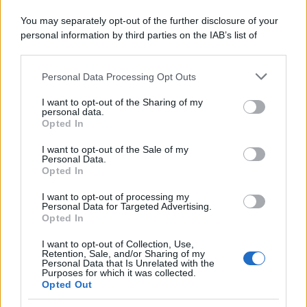
You may separately opt-out of the further disclosure of your
personal information by third parties on the IAB’s list of
downstream participants.
Personal Data Processing Opt Outs
This information may also be disclosed by us to third parties
on the IAB’s List of Downstream Participants that may further
I want to opt-out of the Sharing of my
disclose it to other third parties.
personal data.
Opted In
Please note that this website/app uses one or more Google
services and may gather and store information including but
I want to opt-out of the Sale of my
Personal Data.
not limited to your visit or usage behaviour. You may click to
Opted In
grant or deny consent to Google and its third-party tags to
use your data for below specified purposes in below Google
I want to opt-out of processing my
consent section.
Personal Data for Targeted Advertising.
Opted In
I want to opt-out of Collection, Use,
Retention, Sale, and/or Sharing of my
Personal Data that Is Unrelated with the
Purposes for which it was collected.
Opted Out