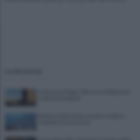
ULTIME NOTIZIE
La denuncia di Sappe: "Nel carcere di Benevento
continua l'emergenza"
Residenza universitaria: accordo tra Adisurc
Campania e Conservatorio
Fiume Calore, l’Asl: nessuna nuova moria, analisi