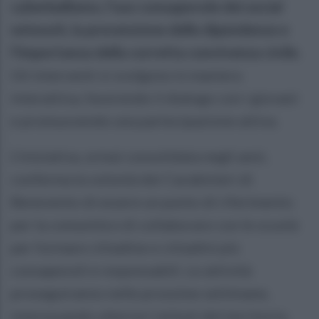
cyberbullismo, l’uso consapevole dei social
network, la prevenzione delle dipendenze e
l’importanza della corretta convivenza civile.
Gli interventi si svolgono in maniera
interattiva, favorendo il dialogo con i giovani
e promuovendo una partecipazione attiva.
L’iniziativa, ormai consolidata negli anni,
conferma la volontà dei Carabinieri di
Benevento di essere un punto di riferimento
per la comunità e di collaborare con le scuole
per formare cittadine e cittadini più
consapevoli e responsabili. Le attività
proseguiranno nelle prossime settimane,
interessando ulteriori istituti del territorio.