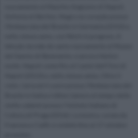
nuovamente al Maschio Angioino di Napoli,
Sinfonia di Berlino. Negro no coração presso
l’Ambasciata del Brasile in Germania (2010) e,
nello stesso anno, con Work in progress. A
bênção da mãe de santo nuovamente al Museo
del Sannio di Benevento, e ancora Ventre
molle. Napoli come Rio al Castel dell’Ovo di
Napoli (2013) e, nello stesso anno, Oltre il
cielo. L’aria ed il cuore presso l’Ambasciata del
Brasile in Italia e infine L’amore al tempo delle
stelle cadenti presso l’Istituto Italiano di
Cultura di Praga (2016). La mostra, curata da
Francesco Ciaffi, è visibile fino al 17 ottobre
prossimo.