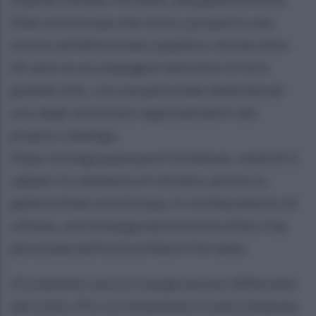
Edarcom Europa che torna a proporre una
mostra all’affezionato pubblico che da oltre
45 anni ne accompagna l’attività e lo fa in
grande stile, con una personale dedicata ad
uno degli artisti più rappresentativi del
proprio catalogo.
Dopo la lunga pausa post lockdown, venerdì 2,
sabato 3 e domenica 4 ottobre, presso la
galleria Edarcom Europa, in via Macedonia 12
a Roma, verrà inaugurata la mostra Dies irae,
personale dell’artista Mario Ferrante.
Ovviamente sarà un’inaugurazione differente
dal solito. Più correttamente è stata chiamata