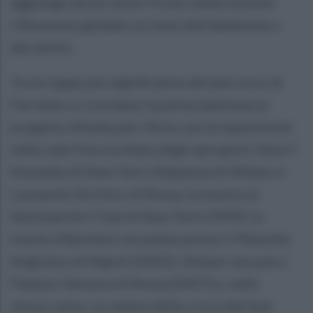
aggiunge alcuni lavori frutto della recente
riflessione globale sui temi dell’ambiente e
dei diritti.
Tra le tappe più significative del percorso di
Ferrante si ricordano la partecipazione al
progetto Alitalia per l’Arte con le esposizioni
nelle sale Freccia Alata degli aeroporti Jhon F.
Kennedy di New York, Malpensa di Milano e
Leonardo Da Vinci di Roma, la mostra al
National Art Club di New York (1999), la
mostra Maschere ed anime presso il Maschio
Angioino di Napoli (2003), Ubique vacuum a
Palazzo Venezia di Roma (2007) e, nello
stesso anno, Le ombre della croce del Sud