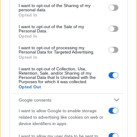
on the IAB’s List of Downstream Participants that may further
I want to opt-out of the Sharing of my
disclose it to other third parties.
personal data.
Opted In
Please note that this website/app uses one or more Google
services and may gather and store information including but
I want to opt-out of the Sale of my
Personal Data.
not limited to your visit or usage behaviour. You may click to
Opted In
grant or deny consent to Google and its third-party tags to
use your data for below specified purposes in below Google
I want to opt-out of processing my
consent section.
Personal Data for Targeted Advertising.
Opted In
I want to opt-out of Collection, Use,
Retention, Sale, and/or Sharing of my
Personal Data that Is Unrelated with the
Purposes for which it was collected.
Opted Out
Google consents
I want to allow Google to enable storage
related to advertising like cookies on web or
device identifiers in apps.
I want to allow my user data to be sent to