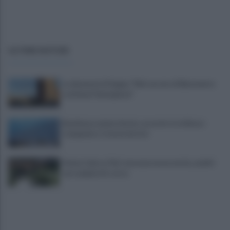
ULTIME NOTIZIE
La denuncia di Sappe: "Nel carcere di Benevento
continua l'emergenza"
Residenza universitaria: accordo tra Adisurc
Campania e Conservatorio
Fiume Calore, l’Asl: nessuna nuova moria, analisi
sui campioni in corso