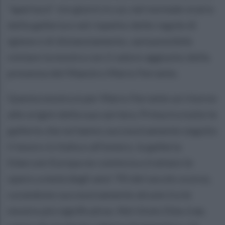
“apertura”: tre giorni in cui, nel normale orario
della galleria e nel rispetto delle regole di
igiene e di distanziamento, sarà possibile
visitare la mostra con il valore aggiunto della
presenza del Maestro Mario Ferrante.
Questa mostra è per Mario Ferrante un ritorno
alle origini della sua carriera. Prima tra tutte le
gallerie che ne hanno successivamente seguito
il lavoro in Italia e all’estero, la galleria
Edarcom Europa ne comincia a trattare le
opere a metà degli anni ‘90 del secolo scorso,
curandone successivamente alcune tra le
mostre più significative. Nel titolo Dies irae,