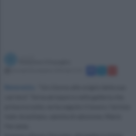
a cura di
Redazione Ottopagine
mercoledì 30 settembre 2020 alle 11:32
Benevento
.
“Un ritorno alle origini della sua
carriera”. Torna ad esporre nella galleria che,
prima tra tutte, ne ha seguito il lavoro, l'artista
italo-brasiliano, sannita di adozione, Mario
Ferrante.
Espone a Roma, Ferrante, alla galleria d’arte