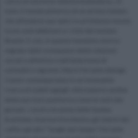
carico di una forte valenza drammatica, c’è
tutto il mondo pittorico di un artista italiano
che affonda le sue radici in un’infanzia vissuta
tra le contraddizioni e i ritmi del lontano
Brasile. E così, in questo momento storico
segnato dallo sconquasso delle relazioni
sociali e affettive e dall’emersione di
solitudini e egoismi, Mario Ferrante dipinge
l’uomo contemporaneo in un incessante
ricerca di stabili appigli. Alla materia cardine
della sua ricerca pittorica come le notti dei
giovani, i vicoli e le anime delle favelas
brasiliane, le prove d’orchestra, gli interni dei
caffè e gli altri “luoghi del tempo”, Ferrante