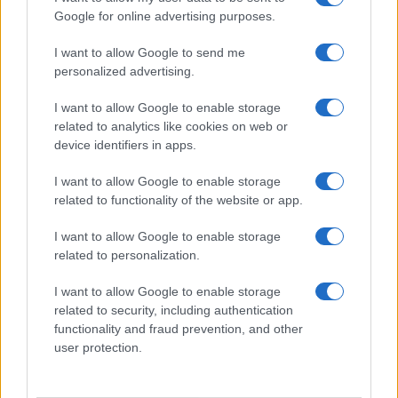
Google for online advertising purposes.
I want to allow Google to send me
personalized advertising.
I want to allow Google to enable storage
related to analytics like cookies on web or
device identifiers in apps.
I want to allow Google to enable storage
related to functionality of the website or app.
I want to allow Google to enable storage
CHI SIAMO
CONTATTI
PUBBLICITÀ
LAVORA CON NOI
related to personalization.
PRIVACY / COOKIE POLICY
PREFERENZE PRIVACY
I want to allow Google to enable storage
OTTO CHANNEL
related to security, including authentication
functionality and fraud prevention, and other
user protection.
Registrazione del Tribunale di Avellino n. 331 del 23/11/1995
Iscritto al Registro degli Operatori di Comunicazione n. 37512