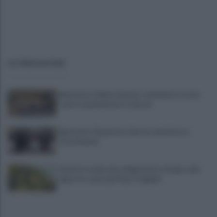
ULTIME NOTIZIE
Benevento chiede risposte: centinaia in corteo
contro inquinamento e miasmi
Benevento-Ravenna in diretta televisiva su
Ottochannel
Violento temporale, allagamenti e disagi: cade
albero in contrada Piano Cappelle