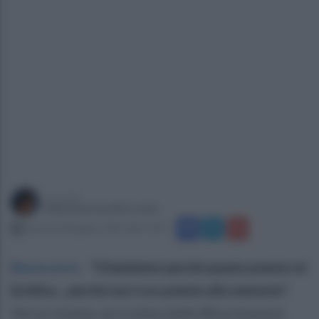
a cura di
Mariateresa De Lucia
venerdì 20 giugno 2025 alle 19:43
Benevento
.
"Chiedetemi perchè questo premio mi
fa felice... perché non è un premio alla memoria".
Verve intatta, arricchita dalle 88 primavere