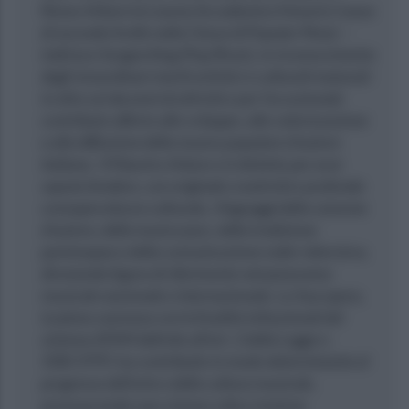
Renzo Arbore la Laurea Accademica Honoris Causa
di secondo livello nella Classe di Popular Music –
indirizzo Songwriting (Pop/Rock), in riconoscimento
degli straordinari meriti artistici e culturali maturati
in oltre sei decenni di attività e per l’eccezionale
contributo offerto allo sviluppo, alla valorizzazione
e alla diffusione della musica popolare d’autore
italiana. Il Maestro Arbore si è distinto per aver
saputo fondere, con originale creatività e profonda
consapevolezza culturale, i linguaggi della canzone
d’autore, della musica jazz, della tradizione
partenopea e della comunicazione radio-televisiva,
divenendo figura di riferimento nel panorama
musicale nazionale e internazionale. La Sua opera,
in piena coerenza con le finalità istituzionali del
sistema AFAM definite all’art. 2 della Legge n.
508/1999, ha contribuito in modo determinante al
progresso dell’arte e della cultura musicale,
promuovendo una visione colta e insieme