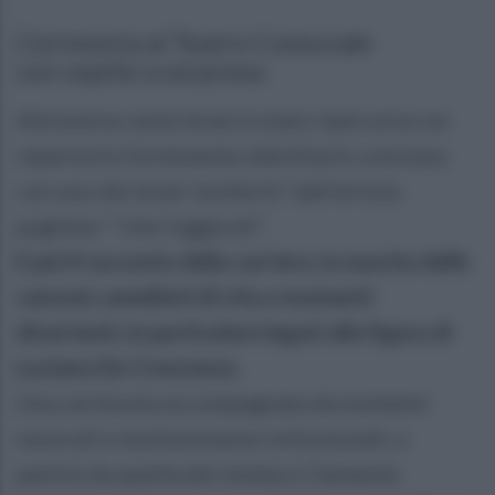
Cerimonia al Teatro Comunale
con ospite a sorpresa
Attraverso sette brani è stato ripercorso un
repertorio fortemente identitario concluso
con uno dei brani 'preferiti' dall'artista
pugliese " Che t'aggia dí".
E poi il racconto della carriera, la nascita delle
canzoni, aneddoti di vita e momenti
divertenti, in particolare legati alla figura di
Luciano De Crescenzo.
Una cerimonia accompagnata da momenti
musicali e testimonianze istituzionali, a
partire da quella del sindaco Clemente