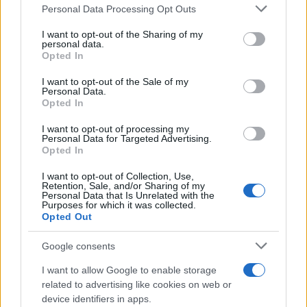
Personal Data Processing Opt Outs
This information may also be disclosed by us to third parties
on the IAB’s List of Downstream Participants that may further
I want to opt-out of the Sharing of my
disclose it to other third parties.
personal data.
Opted In
Please note that this website/app uses one or more Google
services and may gather and store information including but
I want to opt-out of the Sale of my
Personal Data.
not limited to your visit or usage behaviour. You may click to
Opted In
grant or deny consent to Google and its third-party tags to
use your data for below specified purposes in below Google
I want to opt-out of processing my
consent section.
Personal Data for Targeted Advertising.
Opted In
I want to opt-out of Collection, Use,
Retention, Sale, and/or Sharing of my
Personal Data that Is Unrelated with the
Purposes for which it was collected.
Opted Out
Google consents
I want to allow Google to enable storage
related to advertising like cookies on web or
device identifiers in apps.