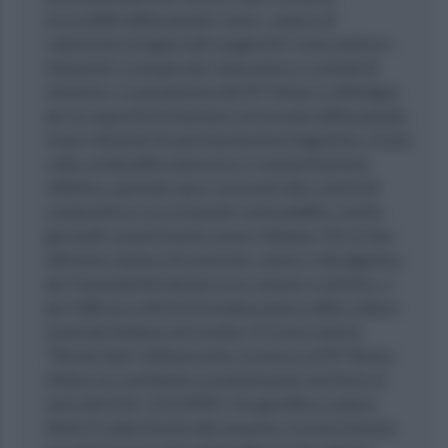
accessibile della popular music, capace di
valorizzare la figura del songwriter come autore e
interprete consapevole, innovatore e custode di
memoria. La produzione del M° Arbore si distingue
per la capacità di innestare nel tessuto della popular
music elementi di sperimentazione linguistica, ironia
colta, profondità espressiva e contaminazione
stilistica, aprendo nuovi orizzonti alla creatività
compositiva e avvicinando vasti pubblici, anche
giovanili, al patrimonio sonoro italiano. Per la Sua
altissima statura di musicista, autore e divulgatore,
per l’esemplarità del percorso umano e artistico, e
per l’efficace attività di ambasciatore della cultura
musicale italiana nel mondo, il Conservatorio
“Nicola Sala” di Benevento riconosce al M° Renzo
Arbore un contributo assolutamente meritorio ai
sensi del D.M. 123/2009, che giustifica a pieno
titolo il conferimento del massimo riconoscimento