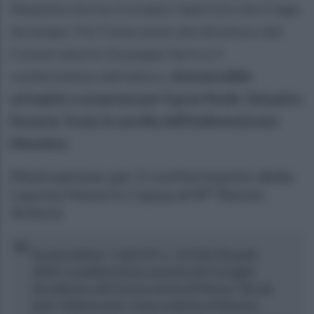
Mastella che ha ricordato l'amicizia che li lega
da tempo. Poi l'intervento del direttore del
Conservatorio Giuseppe Ilario e il
conferimento dell'alloro.
Immancabile
un'ospite a sorpresa per il gran finale. Sul palco
Rosaria Troisi, la sorella dell'indimenticato
Massimo.
Motivazione per il conferimento della
Laurea Honoris Causa al M° Renzo
Arbore
Ai sensi dell’art. 1 del D.M. n. 123 del 30 aprile
2009, su deliberazione unanime del Consiglio
Accademico del Conservatorio di Musica “Nicola
Sala” di Benevento, viene conferita al Maestro