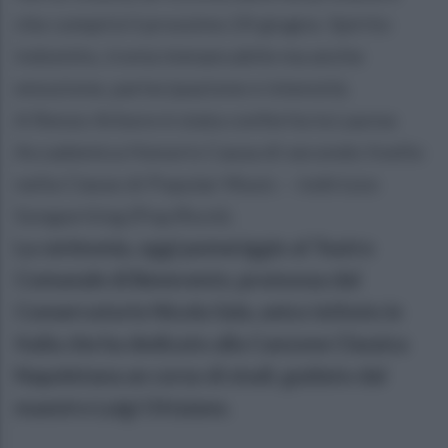
che compirà il prossimo 24 giugno. Spirito
indomito, ironia immancabile ma anche
emozione, partecipazione e intensità.
A Renzo Arbore è stata conferita la Laurea
Accademica Honoris Causa di secondo livello
nella Classe di Popular Music – indirizzo
Songwriting (Pop/Rock).
La cerimonia, oggi pomeriggio al Teatro
Comunale di Benevento, promossa dal
Conservatorio Nicola Sala, unico istituto in
Italia che ha dedicato alla Canzone Classica
Napoletana un corso di studi, guidato dal
maestro Luigi Ottaiano.