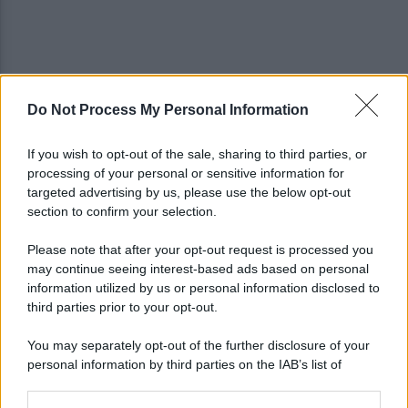
Do Not Process My Personal Information
Pistola e proiettili sotto il cuscino: fermata, si
sente male in caserma
If you wish to opt-out of the sale, sharing to third parties, or
processing of your personal or sensitive information for
Vulneralibità climatica: Legambiente "senza
targeted advertising by us, please use the below opt-out
rinnovabili aree interne esposte"
section to confirm your selection.
Please note that after your opt-out request is processed you
may continue seeing interest-based ads based on personal
information utilized by us or personal information disclosed to
third parties prior to your opt-out.
You may separately opt-out of the further disclosure of your
personal information by third parties on the IAB’s list of
downstream participants.