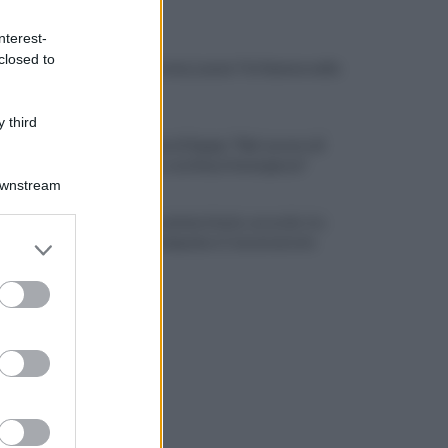
ULTIME NOTIZIE
nterest-
closed to
Rione Ferrovia, Lancia Y in fiamme nella
notte
 third
La denuncia di Sappe: "Nel carcere di
Benevento continua l'emergenza"
Downstream
Residenza universitaria: accordo tra
er and store
Adisurc Campania e Conservatorio
to grant or
ed purposes