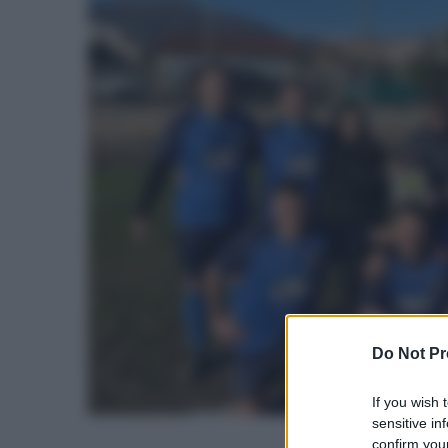
Do Not Pr
If you wish 
sensitive in
confirm your