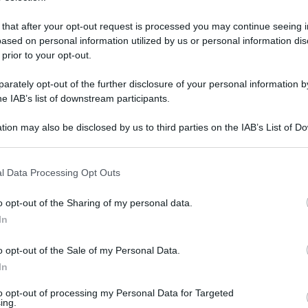
 that after your opt-out request is processed you may continue seeing i
ased on personal information utilized by us or personal information dis
 prior to your opt-out.
rately opt-out of the further disclosure of your personal information by
he IAB’s list of downstream participants.
tion may also be disclosed by us to third parties on the IAB’s List of 
 that may further disclose it to other third parties.
 that this website/app uses one or more Google services and may gath
l Data Processing Opt Outs
including but not limited to your visit or usage behaviour. You may click 
 to Google and its third-party tags to use your data for below specifi
o opt-out of the Sharing of my personal data.
 gennaio 2024 alle 12:11
ogle consent section.
In
donato alla società sportiva di Calcio del
o opt-out of the Sale of my Personal Data.
In
nale, retta dal Sindaco Alessandro Di Santo,
 Sport, e dal suo vice, Raffaele Simone che ha
to opt-out of processing my Personal Data for Targeted
ing.