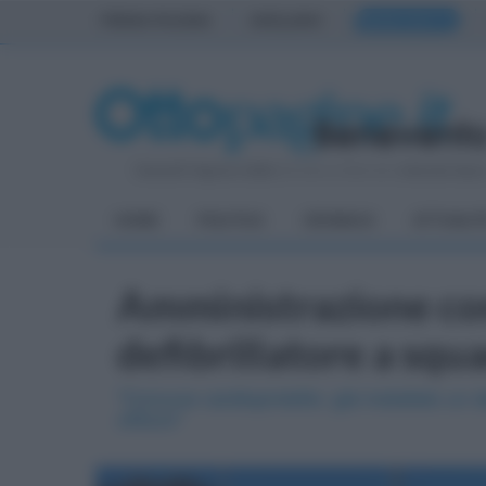
PRIMA PAGINA
AVELLINO
BENEVENTO
Venerdì 7 Agosto 2026
| Direttore Editoriale:
Antonio Sass
HOME
POLITICA
CRONACA
ATTUALIT
Amministrazione c
defibrillatore a squa
"Comune cardioprotetto: già installato un de
utilizzo"