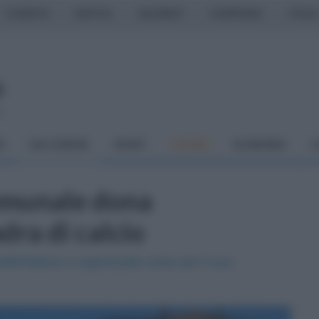
CASERTA
NAPOLI
SALERNO
CAMPANIA
ITALIA
o
À
DAI COMUNI
SPORT
CUCINA
ECONOMIA
C
omunale dona
dra di calcio
fibrillatore e organizzato corso per il suo