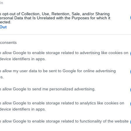
In
o opt-out of Collection, Use, Retention, Sale, and/or Sharing
i inizio dell’incontro di calcio, valido per il
ersonal Data that Is Unrelated with the Purposes for which it
lected.
elvenere contro il Cerreto Sannita, vinta
Out
consents
to nelle mani della presidente
o allow Google to enable storage related to advertising like cookies on
evice identifiers in apps.
mone dal sindaco Di Santo il quale ha
e di luglio dello scorso anno, è un comune
o allow my user data to be sent to Google for online advertising
s.
nstallazione di un defribillatore per le
 aver organizzato un corso di formazione per
to allow Google to send me personalized advertising.
 Blsd adulto e pediatrico (rianimazione
o allow Google to enable storage related to analytics like cookies on
 precoce)”.
evice identifiers in apps.
o allow Google to enable storage related to functionality of the website