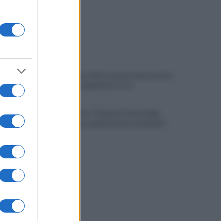
Fiume Calore, l’Asl: nessuna nuova moria,
analisi sui campioni in corso
Noi di Centro: "Fiducia in Vessichelli,
convinti possa dimostrare estraneità"