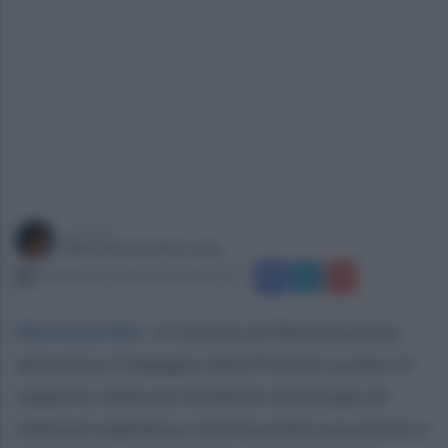
a cura di
Mariateresa De Lucia
domenica 27 aprile 2025 alle 12:17
Montesarchio
.
Il Comune di Montesarchio,
attraverso l’impegno della Polizia Locale e il
supporto delle più moderne tecnologie di
videosorveglianza, continua nella sua azione a