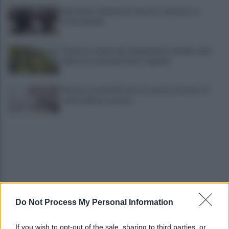
Benevento-Ravenna in diretta televisiva su
Ottochannel
Violento temporale, allagamenti e disagi: cade
albero in contrada Piano Cappelle
Pistola e proiettili sotto il cuscino: fermata, si
sente male in caserma
Do Not Process My Personal Information
Vulneralibità climatica: Legambiente "senza
rinnovabili aree interne esposte"
If you wish to opt-out of the sale, sharing to third parties, or