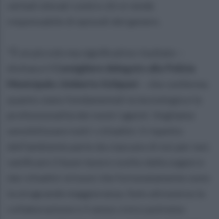
verbali elevati contro chi si rende
responsabile di episodi del genere.
"È un piccolo ma significativo risultato –
dichiara il
Consigliere delegato alla Polizia
Municipale, Umberto Schipani
– che conferma
quanto siano fondamentali la tecnologia e la
professionalità dei nostri agenti. Vogliamo
sensibilizzare tutti i cittadini: il rispetto
dell’ambiente parte da ciascuno di noi per non
vanificare il buon lavoro svolto dalla sogesi e
dai cittadini virtuosi che fortunatamente sono
la stragrande maggioranza. Solo attraverso la
collaborazione e il senso civico potremo