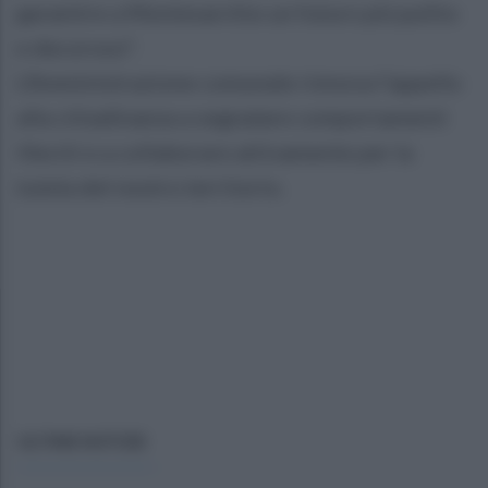
garantire a Montesarchio un futuro più pulito
e decoroso".
L’Amministrazione comunale rinnova l’appello
alla cittadinanza a segnalare comportamenti
illeciti e a collaborare attivamente per la
tutela del nostro territorio.
ULTIME NOTIZIE