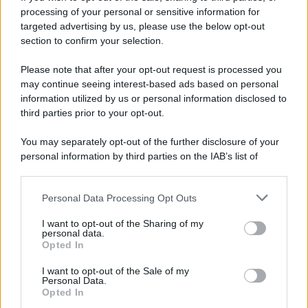
processing of your personal or sensitive information for
Siccità e maltempo: agricoltura in ginocchio, la
targeted advertising by us, please use the below opt-out
Regione "sosterremo le aziende"
section to confirm your selection.
Please note that after your opt-out request is processed you
may continue seeing interest-based ads based on personal
information utilized by us or personal information disclosed to
third parties prior to your opt-out.
You may separately opt-out of the further disclosure of your
personal information by third parties on the IAB’s list of
downstream participants.
Personal Data Processing Opt Outs
This information may also be disclosed by us to third parties
on the IAB’s List of Downstream Participants that may further
I want to opt-out of the Sharing of my
disclose it to other third parties.
personal data.
Opted In
Please note that this website/app uses one or more Google
services and may gather and store information including but
I want to opt-out of the Sale of my
Personal Data.
not limited to your visit or usage behaviour. You may click to
Opted In
grant or deny consent to Google and its third-party tags to