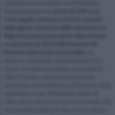
tutela del decoro urbano e dell’ambiente.
Nella giornata di ieri,
grazie all’utilizzo di
fototrappole, dashcam e al lavoro attento
degli agenti, è stato possibile sorprendere in
flagranza una persona mentre abbandonava
un sacchetto di rifiuti indifferenziati dal
finestrino della propria automobile
. La
persona in questione, paradossalmente tra
coloro che lamentano spesso la presenza di
rifiuti in strada, è stata immediatamente
sanzionata: una multa di circa 500 euro è stata
comminata sia per l’abbandono illecito di
rifiuti sia per la guida con patente scaduta. Una
nuova sanzione dunque: sono diversi infatti i