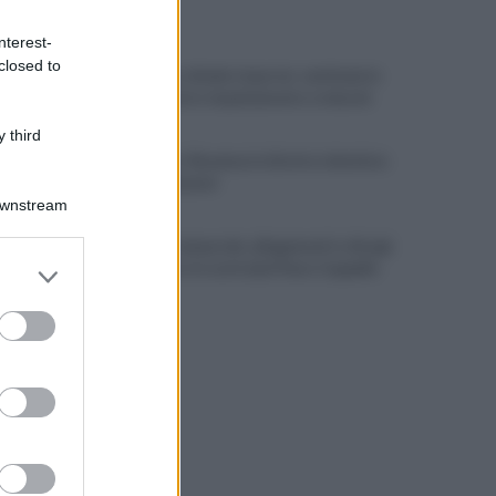
ULTIME NOTIZIE
nterest-
closed to
Benevento chiede risposte: centinaia in
corteo contro inquinamento e miasmi
 third
Benevento-Ravenna in diretta televisiva
su Ottochannel
Downstream
Violento temporale, allagamenti e disagi:
er and store
cade albero in contrada Piano Cappelle
to grant or
ed purposes