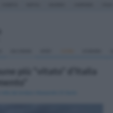
CASERTA
NAPOLI
SALERNO
CAMPANIA
ITALIA
o
À
DAI COMUNI
SPORT
CUCINA
ECONOMIA
C
ne più "vitato" d’Italia
amento"
 retta dal sindaco Alessandro Di Santo