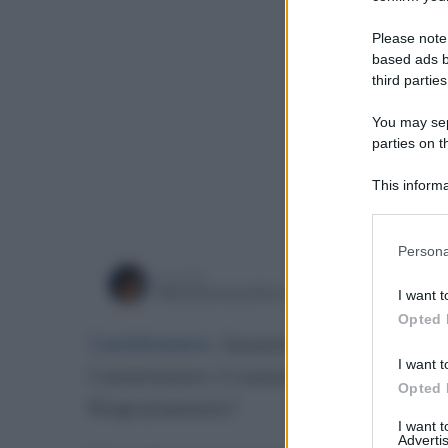
Please note
based ads b
third parties
You may sepa
parties on t
This informa
Participants
Please note
Persona
information 
a cura di
deny consent
sabato 13
Mariateresa De Lucia
I want t
in below Go
Opted 
Castelvenere
.
Saranno non pochi i mezzi
I want t
Castelvenere, il comune più “vitato” d’Ita
Opted 
Ringraziamento”.
I want 
Advertis