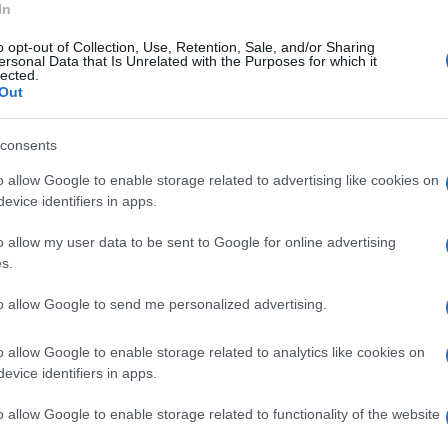
a dal sindaco Alessandro Di Santo, è stata
In
i di Castelvenere in collaborazione con la Pro
o opt-out of Collection, Use, Retention, Sale, and/or Sharing
ersonal Data that Is Unrelated with the Purposes for which it
lected.
Out
mezzi agricoli (ore 8,45) presso l’area dell’ex
consents
il via il corteo dei mezzi agricoli che si
o allow Google to enable storage related to advertising like cookies on
he terminerà in piazza San Barbato dove si
evice identifiers in apps.
ata dal parroco don Mimmo De Santis.
o allow my user data to be sent to Google for online advertising
s.
ratori, dei mezzi e degli strumenti di lavoro e
 territorio curata dal consigliere delegato
to allow Google to send me personalized advertising.
o allow Google to enable storage related to analytics like cookies on
evice identifiers in apps.
o allow Google to enable storage related to functionality of the website