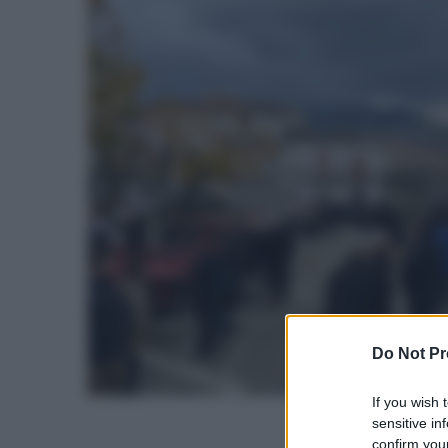
Do Not Pr
If you wish 
sensitive in
confirm your