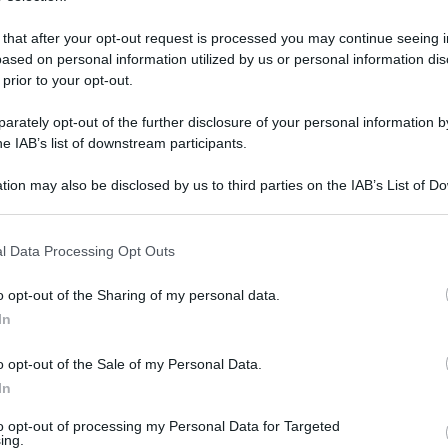
 that after your opt-out request is processed you may continue seeing i
ased on personal information utilized by us or personal information dis
 prior to your opt-out.
rately opt-out of the further disclosure of your personal information by
he IAB’s list of downstream participants.
tion may also be disclosed by us to third parties on the IAB’s List of 
 that may further disclose it to other third parties.
 that this website/app uses one or more Google services and may gath
l Data Processing Opt Outs
including but not limited to your visit or usage behaviour. You may click 
 to Google and its third-party tags to use your data for below specifi
 dicembre 2025 alle 12:15
o opt-out of the Sharing of my personal data.
ogle consent section.
In
 agricoli che domani mattina daranno vita a
o opt-out of the Sale of my Personal Data.
lia, alle celebrazioni della 75.a “Giornata del
In
to opt-out of processing my Personal Data for Targeted
ing.