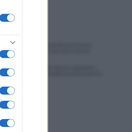
Pistola e proiettili sotto il cuscino:
fermata, si sente male in caserma
Vulneralibità climatica: Legambiente
"senza rinnovabili aree interne esposte"