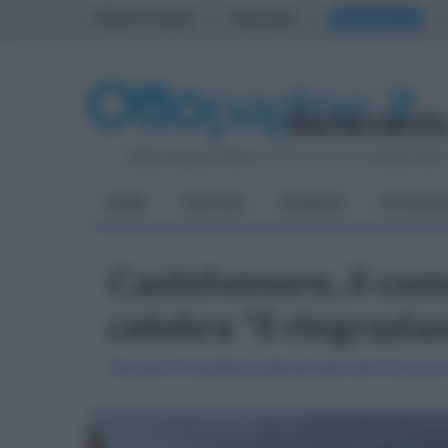
PRIMA PAGINA
AVELLINO
BENEVENTO
Sabato 8 Agosto 2026
| Direttore Editoriale:
Antonio Sass
HOME
POLITICA
CRONACA
ATTUALIT
Castelvenere, il comu
celebra "il ringrazi
Domani l'iniziativa patrocinata dal Comune