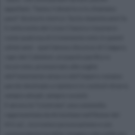
appellant, “fanno il deserto e lo chiamano
pace” diceva lo storico Tacito duemila anni fa.
E nella notte del Liceo Classico risuonerà -
come qualcosa di tristemente noto in questi
ultimi anni - quel famoso discorso di Calgaco,
capo dei Caledoni, un popolo pacifico e
incorrotto, pronunciato alle soglie
dell’imminente attacco dell’impero romano:
parole destinate a ripetersi in contesti diversi,
sempre attuali, sempre cocenti.
E ancora la “Lisistrata”, una commedia
rappresentata da Aristofane nell’Atene del
411 a.C., tra ironia e provocazione e con
sorprendente lucidità, insegna a decodificare