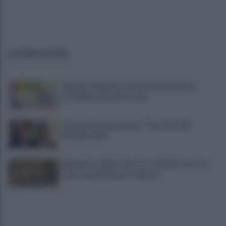
ULTIME NOTIZIE
Appalti e tangenti, la necessità di tenere la
contabilità con cifre e nomi
A Sannio Europa il premio "Top of the Pid
Mirabilia 2026"
Benevento chiede risposte: centinaia in corteo
contro inquinamento e miasmi