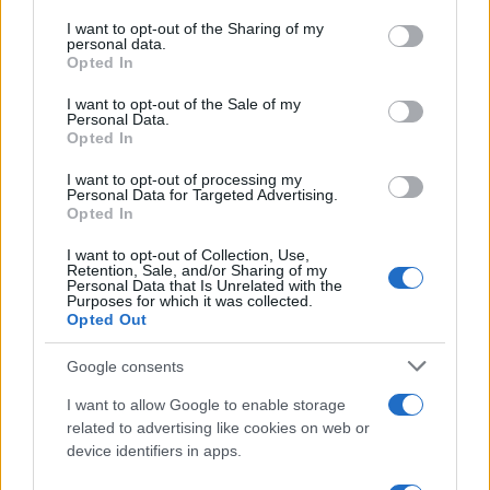
on the IAB’s List of Downstream Participants that may further
I want to opt-out of the Sharing of my
disclose it to other third parties.
personal data.
Opted In
Please note that this website/app uses one or more Google
services and may gather and store information including but
I want to opt-out of the Sale of my
Personal Data.
not limited to your visit or usage behaviour. You may click to
Opted In
grant or deny consent to Google and its third-party tags to
use your data for below specified purposes in below Google
I want to opt-out of processing my
consent section.
Personal Data for Targeted Advertising.
Opted In
I want to opt-out of Collection, Use,
Retention, Sale, and/or Sharing of my
Personal Data that Is Unrelated with the
Purposes for which it was collected.
Opted Out
Google consents
I want to allow Google to enable storage
related to advertising like cookies on web or
device identifiers in apps.