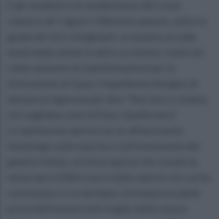
E gli studenti e le studentesse del Liceo
classico de’ Liguori riflettono spesso, sotto la
guida dei loro insegnanti, su quanto accade,
mostrando anche in altre occasioni, come nel
caldo autunno di manifestazioni per la
distruzione di Gaza, l’impellente bisogno di
denuncia vigorosa per dire “Noi non ci stiamo,
noi vogliamo solo la Pace. Quella vera.”
Lo spettacolo aprirà con un affascinante
monologo sulla nascita e sull’evoluzione del
genere Homo, un’unica specie che conserva
nel proprio DNA tracce delle specie con cui ha
convissuto e si è ibridata. Un’inequivocabile
prova dell’essere tutti foglie dello stesso