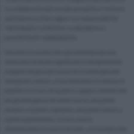
la complessità del mondo presente e invita lo
spettatore a interrogarsi su responsabilità
individuali e collettive, su desiderio e
possibilità di cambiamento.
Durante la serata che sarà allietata da una
selezione di brani significativi mirabilmente
eseguiti da giovani musicisti e dalle giovani
interpreti canore, si ascolteranno in mezzo al
pubblico le voci di quattro ragazzi vittime dei
più grandi genocidi della storia, da quello
armeno a quello ruandese, da quello ebreo a
quello palestinese. Le loro storie
diventeranno le storie di tutti, a ricordare che