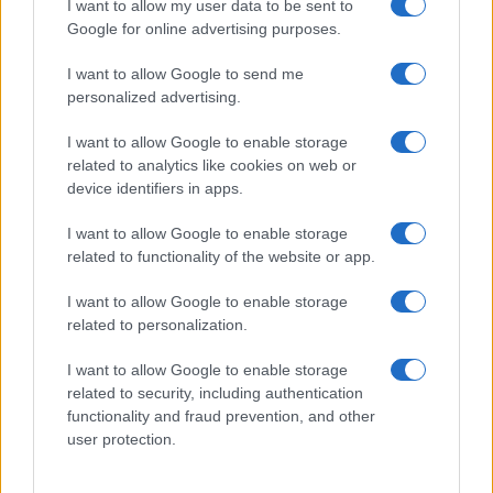
I want to allow my user data to be sent to
Google for online advertising purposes.
I want to allow Google to send me
personalized advertising.
I want to allow Google to enable storage
related to analytics like cookies on web or
device identifiers in apps.
I want to allow Google to enable storage
related to functionality of the website or app.
I want to allow Google to enable storage
CHI SIAMO
CONTATTI
PUBBLICITÀ
LAVORA CON NOI
related to personalization.
PRIVACY / COOKIE POLICY
PREFERENZE PRIVACY
I want to allow Google to enable storage
OTTO CHANNEL
related to security, including authentication
functionality and fraud prevention, and other
user protection.
Registrazione del Tribunale di Avellino n. 331 del 23/11/1995