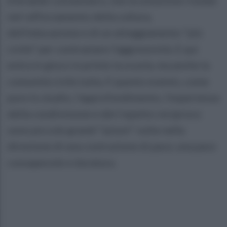
nel rafforzamento della cultura,
dell'educazione e di un atteggiamento "più
civile" per contrastare l'aggressività. E qui
entra in gioco in primis la scuola, ma anche la
comunità civile tutta. E questo evento, come
pure lo studio, l’approfondimento, l’esperienza
della condivisione e del rispetto reciproco
sono piccole grandi “azioni” volte nella
direzione di una costruzione di pace, una pace
consapevole e duratura.