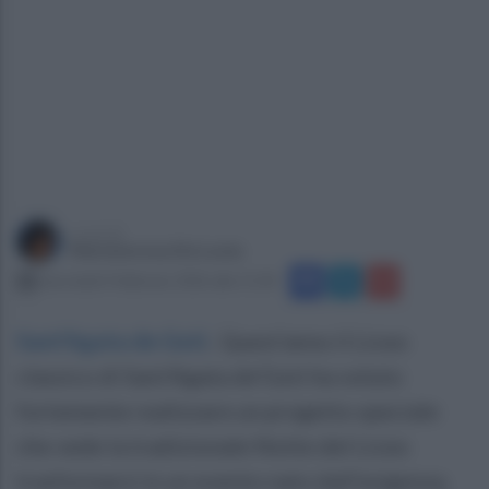
a cura di
Mariateresa De Lucia
mercoledì 4 febbraio 2026 alle 11:58
Sant'Agata de Goti
.
Quest’anno il Liceo
classico di Sant’Agata de’Goti ha voluto
fortemente realizzare un progetto speciale
che vede la tradizionale Notte del Liceo
trasformarsi in un evento nato dall’esigenza,