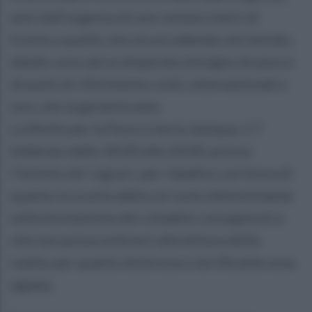
anzi dall’urgenza di non restare inerti di
fronte a quello che sta accadendo nel mondo,
dando voce ad un disperato bisogno di pace e
di punti di riferimento civili, internazionali e
non, che la garantiscano.
La Notte per la Pace si terrà, dunque, il 7
febbraio dalle 18:00 alle 24:00, presso
l’Istituto de’ Liguori, per ribadire con forza di
quanto la scuola abbia un ruolo determinante
nella formazione dei cittadini consapevoli e
che non possa sottrarsi alla lettura della
realtà, per quanto dolorosa e terrificante essa
appaia.