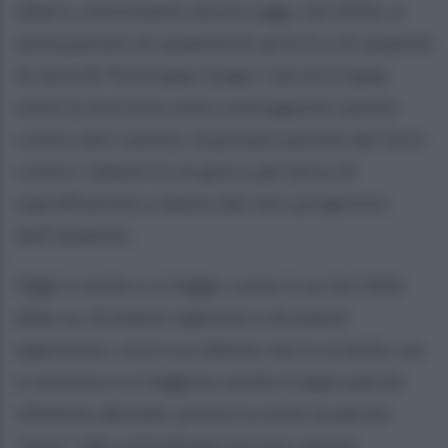
albero, nonostante ancora oggi, nel 2026, si
senta parlare di umanità di serie A e di umanità
di serie B. Purtroppo lungo i secoli troppe
volte la storia ha visto contrapposti uomini
contro altri uomini, la prevaricazione dei forti
contro i deboli in un gioco perverso di
sopraffazione a danno del vero progresso
dell’umanità.
Oggi si sente o si legge, come in un terribile
deja-vu, di popoli oppressi e di popoli
oppressori, sia in occidente che in oriente, ma
si sentono e si leggono anche troppe parole
vilmente abusate, prima tra tutte la parola
“pace”. Ubi solitudinem faciunt, pacem