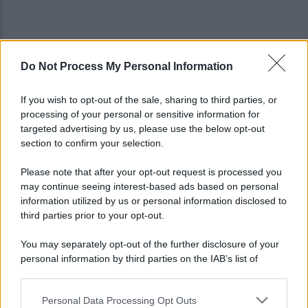
Do Not Process My Personal Information
Benevento-Ravenna in diretta televisiva su
Ottochannel
If you wish to opt-out of the sale, sharing to third parties, or
processing of your personal or sensitive information for
Violento temporale, allagamenti e disagi: cade
targeted advertising by us, please use the below opt-out
albero in contrada Piano Cappelle
section to confirm your selection.
Please note that after your opt-out request is processed you
may continue seeing interest-based ads based on personal
information utilized by us or personal information disclosed to
third parties prior to your opt-out.
You may separately opt-out of the further disclosure of your
personal information by third parties on the IAB’s list of
downstream participants.
Personal Data Processing Opt Outs
This information may also be disclosed by us to third parties