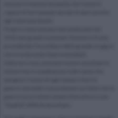
nessuno è immune da quello che l’uomo è
capace di fare quando decide di dare ascolto
agli istinti più biechi.
Proprio come avevano ben analizzato nel
1932 due grandi scienziati, Einstein e Freud,
prevedendo l’incombere della grande sciagura
che fu la Seconda Guerra mondiale.
Dalla loro voce, potranno essere ascoltate le
lettere che si scambiarono sulle cause che
spingono l’uomo di ogni tempo a fare la
guerra: entrambi concordavano sul fatto che la
guerra sia un istinto umano distruttivo e una
“fatalità” difficile da evitare.
Entrambi convennero, che la soluzione risiede