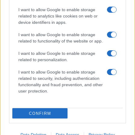
I want to allow Google to enable storage
related to analytics like cookies on web or
device identifiers in apps.
I want to allow Google to enable storage
related to functionality of the website or app.
I want to allow Google to enable storage
CHI SIAMO
CONTATTI
PUBBLICITÀ
LAVORA CON NOI
related to personalization.
PRIVACY / COOKIE POLICY
PREFERENZE PRIVACY
I want to allow Google to enable storage
OTTO CHANNEL
related to security, including authentication
functionality and fraud prevention, and other
user protection.
Registrazione del Tribunale di Avellino n. 331 del 23/11/1995
Iscritto al Registro degli Operatori di Comunicazione n. 37512
© Riproduzione Riservata – Ne è consentita esclusivamente una
CONFIRM
riproduzione parziale con citazione della fonte corretta
www.ottopagine.it
Data Deletion
Data Access
Privacy Policy