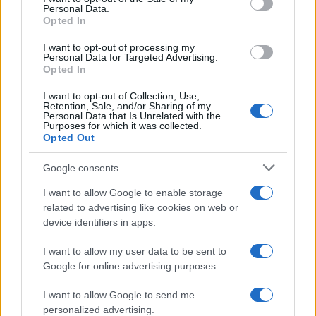
Personal Data.
not limited to your visit or usage behaviour. You may click to
Opted In
grant or deny consent to Google and its third-party tags to
use your data for below specified purposes in below Google
I want to opt-out of processing my
consent section.
Personal Data for Targeted Advertising.
Opted In
I want to opt-out of Collection, Use,
Retention, Sale, and/or Sharing of my
Personal Data that Is Unrelated with the
Purposes for which it was collected.
Opted Out
Google consents
I want to allow Google to enable storage
related to advertising like cookies on web or
device identifiers in apps.
I want to allow my user data to be sent to
Google for online advertising purposes.
I want to allow Google to send me
personalized advertising.