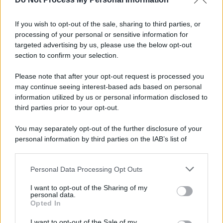
È morto Roberto Costanzo, addio a un grande
protagonista della politica sannita
If you wish to opt-out of the sale, sharing to third parties, or
processing of your personal or sensitive information for
Copagri: bene intervento su gasolio ma al Sannio
targeted advertising by us, please use the below opt-out
serve rilancio dell'agricoltura
section to confirm your selection.
Please note that after your opt-out request is processed you
may continue seeing interest-based ads based on personal
information utilized by us or personal information disclosed to
third parties prior to your opt-out.
You may separately opt-out of the further disclosure of your
personal information by third parties on the IAB’s list of
downstream participants.
Personal Data Processing Opt Outs
This information may also be disclosed by us to third parties
on the IAB’s List of Downstream Participants that may further
I want to opt-out of the Sharing of my
disclose it to other third parties.
personal data.
Opted In
Please note that this website/app uses one or more Google
services and may gather and store information including but
I want to opt-out of the Sale of my