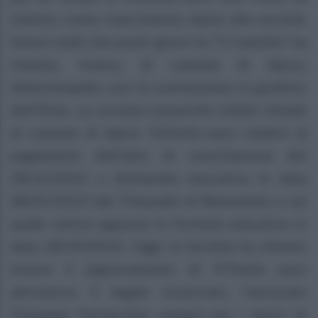
chiesto come risarcimento danni alla società.
Stessi soldi che pochi giorni fa “Il Castello” ha
chiesto, invece, al comune di Apice,
determinando così la costituzione in giudizio
dell’Ente. La società consortile infatti chiede
al comune di Apice 312mila euro relativi al
pagamento dell’atto di conciliazione del
28/12/2012 e dichiarato esecutivo in data
08/01/2013 dal Tribunale di Benevento e sul
quale veniva apposta la formula esecutiva in
data 28/10/2014. Oggi la Società ha chiesto
invece il pignoramento di 472mila euro
attraverso il legale incaricato, l’avvocato
Giuseppe Vernacchio, sempre per i lavori di