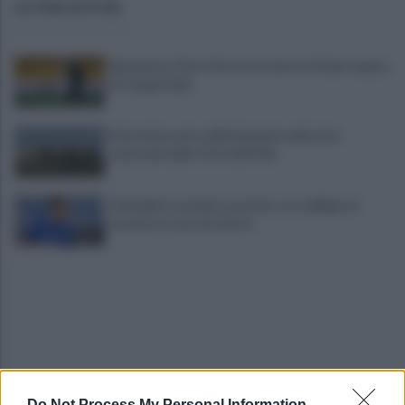
ULTIME NOTIZIE
Benevento, Floro Flores ne convoca 25 per la gara
di Coppa Italia
Pietrelcina entra ufficialmente nella rete
nazionale delle Città dell’Olio
Cherubini si avvicina: prestito con obbligo di
riscatto in caso di serie A
Do Not Process My Personal Information