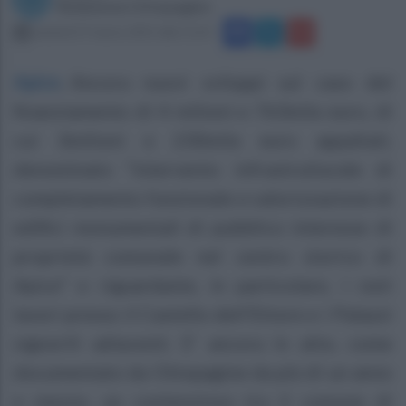
Redazione Ottopagine
venerdì 27 marzo 2015 alle 11:55
Apice
.
Ancora nuovi sviluppi sul caso del
finanziamento di 4 milioni e 763mila euro, di
cui 3milioni e 230mila euro appaltati,
denominato “intervento infrastrutturale di
completamento funzionale e valorizzazione di
edifici monumentali di pubblico interesse di
proprietà comunale nel centro storico di
Apice” e riguardante, in particolare, i noti
lavori presso il Castello dell’Ettore e i Palazzi
signorili adiacenti. E’ ancora in atto, come
documentato da Ottopagine da più di un anno
e mezzo, un contenzioso tra il comune di