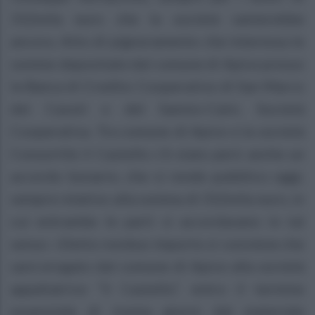
312mila euro che la società vanterebbe
ancora. Atto di pignoramento che interessa le
somme depositate dal comune di Apice presso
la Banca di Credito Cooperativo di San Marco
dei Cavoti e del Sannio-Calvi, Società
Cooperativa. Tra comune di Apice e la società
Consortile il Castello c’è stato però anche un
accordo bonario, che si rende pubblico oggi,
sempre relativo alla somma di 312mila euro, in
cui entrambe le parti si accordavano in tal
senso: «Detto residuo importo si conviene che
sarà erogato dal comune di Apice alla società
appaltatrice “il Castello”, entro il termine
essenziale di trenta giorni dal materiale