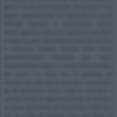
Apice e la società consortile “Il Castello”, il cui
legale rappresentante è l’imprenditore locale
Michele Pignone. A quest’ultima furono
infatti appaltati i lavori in questione nel 2009.
In seguito, però, alla stessa società, fu rescisso
il contratto tramite l’azione della nuova
amministrazione Albanese per “gravi
inadempienze legate ai ritardi sulla consegna
dei lavori”. La ditta non si presentò sul
cantiere per 118 giorni naturali e consecutivi.
Al 30 settembre 2013, come si ricorderà, il
comune di Apice registrava infatti un ritardo e
un danno giornaliero di circa 2mila e 600 euro,
per un totale di 312mila euro, che l’Ente ha