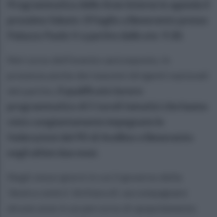
Programmatica delle Aree Interne in agenda il
prossimo Ssbato 19 luglio a Benevento presso
Palazzo Paolo V a partire dalle ore 9.30.
Nel corso dell’evento sarà esposto, in
presenza anche dei massimi dirigenti nazionali
del partito,
il qualificato lavoro
programmatico di 5 tavoli tematici che hanno
visto congiuntamente impegnate le
federazioni del PD di Avellino e Benevento
negli ultimi due mesi.
Negli stessi giorni in cui il governo della
‘destra centro’ dichiara di «accompagnare
alcune aree in un percorso di spopolamento