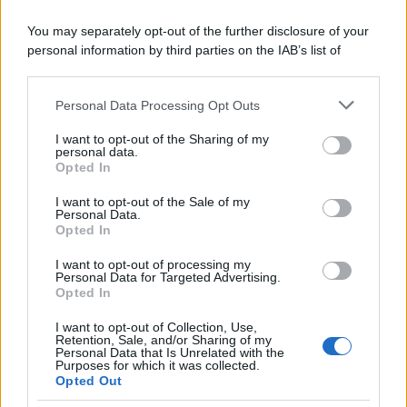
You may separately opt-out of the further disclosure of your
personal information by third parties on the IAB’s list of
downstream participants.
Personal Data Processing Opt Outs
This information may also be disclosed by us to third parties
on the IAB’s List of Downstream Participants that may further
I want to opt-out of the Sharing of my
disclose it to other third parties.
personal data.
Opted In
Please note that this website/app uses one or more Google
services and may gather and store information including but
I want to opt-out of the Sale of my
Personal Data.
not limited to your visit or usage behaviour. You may click to
Opted In
grant or deny consent to Google and its third-party tags to
use your data for below specified purposes in below Google
I want to opt-out of processing my
consent section.
Personal Data for Targeted Advertising.
Opted In
I want to opt-out of Collection, Use,
Retention, Sale, and/or Sharing of my
Personal Data that Is Unrelated with the
Purposes for which it was collected.
Opted Out