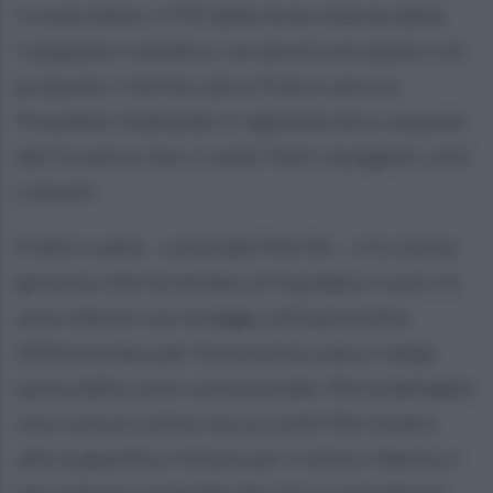
irreversibile», il PD delle Aree interne della
Campania rivendica, con dovizia di analisi e di
proposte, il diritto ad un Futuro ancora
Possibile ribaltando il ragionieristico assunto
del Governo che ci vuole Tutti rasseganti, zitti
e buoni!
D’altro canto - conclude Petrillo -, è lo stesso
governo che ha tentato di liquidare il sud e le
aree interne con la legge sull’autonomia
differenziata, per fortuna bocciata in larga
parte dalla corte costuzuonale. Ma la battaglia
non è ancora vinta, tocca a tutti Noi tenere
alta la guardia e lottare per il nostro Sannio e
per tutte le Comunità che non si arrendono".