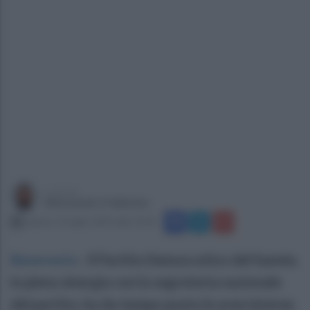
a cura di
Alessandro Fallarino
sabato 12 luglio 2025 alle 15:04
Benevento
.
Il Partito Democratico del Sannio,
in piena sinergia con la segreteria nazionale
del partito, ha da tempo posto le aree interne