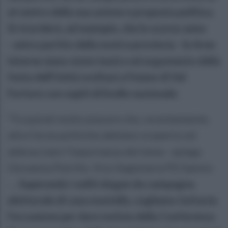
al centro della sua azione e proposta politica.
Si ricorderà, ad esempio, che lo scorso anno
- unico partito della nostra provincia - le Aree
Interne siano state teatro ed argomento della
festa dell'Unità svoltasi a Foiano di Val
Fortore con ospiti di livello nazionale.
"Fa quindi molto piacere che, recentemente,
altre forze politiche abbiano scoperto ed
abbracciato l’importanza del tema - spiega
Giovanna Petrillo, Vice Segtetaria PD Sannio
-...
Superando i soliti slogan da campagna
elettorale di casa mastella, cogliamo tuttavia
l’occasione per dare notizia della Conferenza