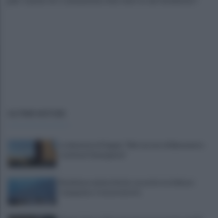
ULTIME NOTIZIE
La denuncia di Sappe: "Nel carcere di Benevento
continua l'emergenza"
Residenza universitaria: accordo tra Adisurc
Campania e Conservatorio