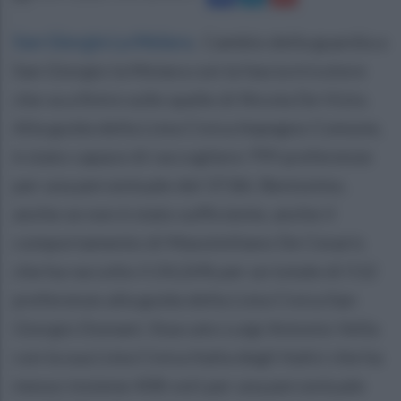
San Giorgio La Molara
.
Cambio della guardia a
San Giorgio la Molara con la fascia tricolore
che va a finire sulle spalle di Nicola De Vizio.
Alla guida della Lista Civica Impegno Comune,
è stato capace di raccogliere 799 preferenze
per una percentuale del 37,86. Benissimo,
anche se non è stato sufficiente, anche il
comportamento di Massimiliano De Cesaris
che ha raccolto il 24,26% per un totale di 512
preferenze alla guida della Lista Civica San
Giorgio Domani. Staccato Luigi Antonio Vella
con la sua Lista Civica Italia degli Italici che ha
messo insieme 408 voti per una percentuale