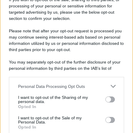
processing of your personal or sensitive information for
Mastella all'Usapp: "Il Governo rafforzi l'organico
targeted advertising by us, please use the below opt-out
della Polizia Penitenziaria"
section to confirm your selection.
Please note that after your opt-out request is processed you
may continue seeing interest-based ads based on personal
information utilized by us or personal information disclosed to
third parties prior to your opt-out.
You may separately opt-out of the further disclosure of your
personal information by third parties on the IAB’s list of
downstream participants.
Personal Data Processing Opt Outs
This information may also be disclosed by us to third parties
on the IAB’s List of Downstream Participants that may further
I want to opt-out of the Sharing of my
disclose it to other third parties.
personal data.
Opted In
Please note that this website/app uses one or more Google
services and may gather and store information including but
I want to opt-out of the Sale of my
Personal Data.
not limited to your visit or usage behaviour. You may click to
Opted In
grant or deny consent to Google and its third-party tags to