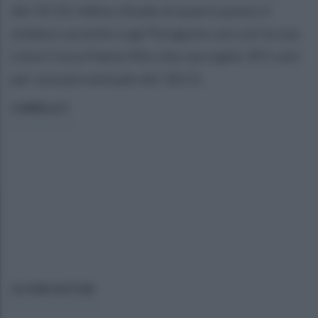
del 19,33. Infine chiude al quarto posto il
sindaco uscente Lugi Paragone con con la sua
Lista Civica Paese Mio che raccoglie 391 voti
per una percentuale del 18,53.
CORRELATI
ULTIME NOTIZIE