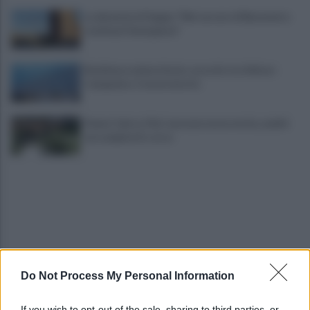
La denuncia di Sappe: "Nel carcere di Benevento
continua l'emergenza"
Residenza universitaria: accordo tra Adisurc
Campania e Conservatorio
Fiume Calore, l’Asl: nessuna nuova moria, analisi
sui campioni in corso
Do Not Process My Personal Information
Noi di Centro: "Fiducia in Vessichelli, convinti
possa dimostrare estraneità"
If you wish to opt-out of the sale, sharing to third parties, or