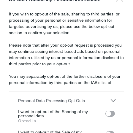
Tony Prisco, tutto pronto per una regia da
"Oscar"
If you wish to opt-out of the sale, sharing to third parties, or
processing of your personal or sensitive information for
Imprenditore onoranze funebri, nell'auto un
targeted advertising by us, please use the below opt-out
lampeggiante delle forze di polizia
section to confirm your selection.
Please note that after your opt-out request is processed you
may continue seeing interest-based ads based on personal
information utilized by us or personal information disclosed to
third parties prior to your opt-out.
You may separately opt-out of the further disclosure of your
personal information by third parties on the IAB’s list of
downstream participants.
Personal Data Processing Opt Outs
This information may also be disclosed by us to third parties
on the IAB’s List of Downstream Participants that may further
I want to opt-out of the Sharing of my
disclose it to other third parties.
personal data.
Opted In
Please note that this website/app uses one or more Google
services and may gather and store information including but
I want to opt-out of the Sale of my