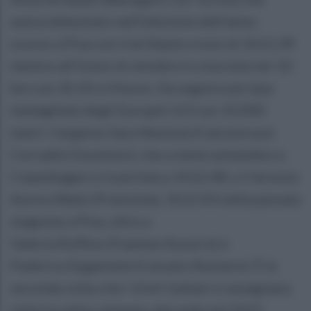
aveva debuttato nell’edizione dell’anno
scorso a Pisa con il brillante crono di 1h11:39
mentre all’inizio di ottobre è cresciuta nei 10
km con 32:20 a Vinovo. Da seguire poi due
medagliate degli Europei U23 sui 10.000
metri: l’argento Sara Nestola (Calcestruzzi
Corradini Excelsior), che a metà settembre a
Copenhagen si è portata a 1h12:48, e il bronzo
Aurora Bado (Freezone), 1h12:03 nella passata
stagione a Pisa, oltre a
Valeria Roffino (Fiamme Azzurre) e
Federica Sugamiele (Caivano Runners). È la
seconda volta che i titoli italiani si assegnano
nella località campana, già sede nel 2015