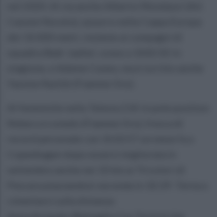
nel 2020. Al via anche Alberto Mondazzi (Atl.
Casone Noceto), azzurro nella Coppa Europa
dei 10.000 metri, insieme ai compagni di
squadra Badr Jaafari, sceso a 1h02:02 in
stagione, e Ademe Cuneo, ma è iscritto anche
Yassine Rachik (Fiamme Oro).
Al femminile nella Telesia 21K in pole position
Rebecca Lonedo (Fiamme Oro), fresca di
record personale con 1h10:57 un mese fa a
Copenhagen dopo essersi migliorata in
settembre anche nei 10 km ai Tricolori di
Pescara piazzandosi seconda in 32:29. Torna a
cimentarsi sulla distanza
Anna Arnaudo (Battaglio Cus Torino) che