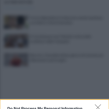
ULTIME NOTIZIE
Tossicodipendente, li minaccia: mando qualcuno
a uccidervi, vi faccio bruciare
A Castelvenere una ‘Vinitaly’ estiva delle
eccellenze della Campania
Mercato: Cherubini ultimo giorno di tournée, poi
il Benevento potrà agire
Do Not Process My Personal Information