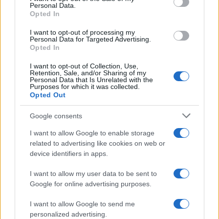
Personal Data.
not limited to your visit or usage behaviour. You may click to
Opted In
grant or deny consent to Google and its third-party tags to
use your data for below specified purposes in below Google
I want to opt-out of processing my
consent section.
Personal Data for Targeted Advertising.
Opted In
I want to opt-out of Collection, Use,
Retention, Sale, and/or Sharing of my
Personal Data that Is Unrelated with the
Purposes for which it was collected.
Opted Out
Google consents
I want to allow Google to enable storage
related to advertising like cookies on web or
device identifiers in apps.
I want to allow my user data to be sent to
Google for online advertising purposes.
I want to allow Google to send me
personalized advertising.