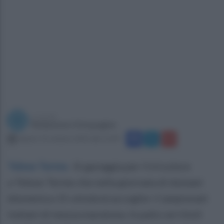
a cura di
Redazione Ottopagine
sabato 14 ottobre 2023 alle 12:49
Telese Terme
.
Si gareggia per il tricolore
a Telese Terme che nella giornata di domani
(domenica 15 ottobre) accoglie i Campionati
italiani di mezza maratona. In palio sei titoli