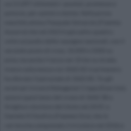
sui 21,097 chilometri: assoluti, promesse e
juniores, per uomini e donne. Nella prova
maschile atteso Pasquale Selvarolo (Fiamme
Azzurre) che nel 2023 è già salito quattro
volte sul podio delle rassegne nazionali, con il
secondo posto di cross, 10.000 e 5000 su
pista, ma anche il terzo nei 10 km su strada,
invece sulla mezza con 1h02:02 in primavera
ha sfiorato il personale di 1h02:00. Tra gli
avversari troverà Nekagenet Crippa (Esercito),
autore quest’anno del crono di 1h02:38 a
Siviglia e vincitore del titolo nel 2019, e
Daniele D’Onofrio (Fiamme Oro), che in
carriera ha conquistato il tricolore nel 2016 e