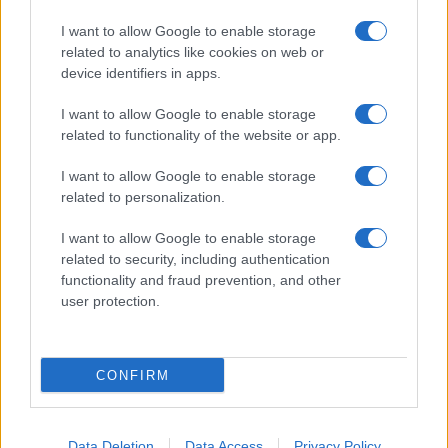
I want to allow Google to enable storage
related to analytics like cookies on web or
device identifiers in apps.
I want to allow Google to enable storage
related to functionality of the website or app.
I want to allow Google to enable storage
CHI SIAMO
CONTATTI
PUBBLICITÀ
LAVORA CON NOI
related to personalization.
PRIVACY / COOKIE POLICY
PREFERENZE PRIVACY
I want to allow Google to enable storage
OTTO CHANNEL
related to security, including authentication
functionality and fraud prevention, and other
user protection.
Registrazione del Tribunale di Avellino n. 331 del 23/11/1995
Iscritto al Registro degli Operatori di Comunicazione n. 37512
© Riproduzione Riservata – Ne è consentita esclusivamente una
CONFIRM
riproduzione parziale con citazione della fonte corretta
www.ottopagine.it
Data Deletion
Data Access
Privacy Policy