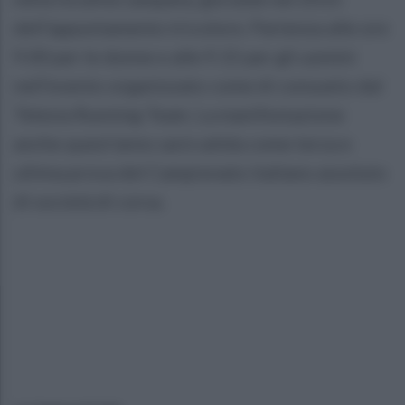
dell’appuntamento tricolore. Partenza alle ore
9.00 per le donne e alle 9.15 per gli uomini
nell’evento organizzato come di consueto dal
Telesia Running Team. La manifestazione
anche quest’anno sarà valida come terza e
ultima prova del Campionato italiano assoluto
di società di corsa.