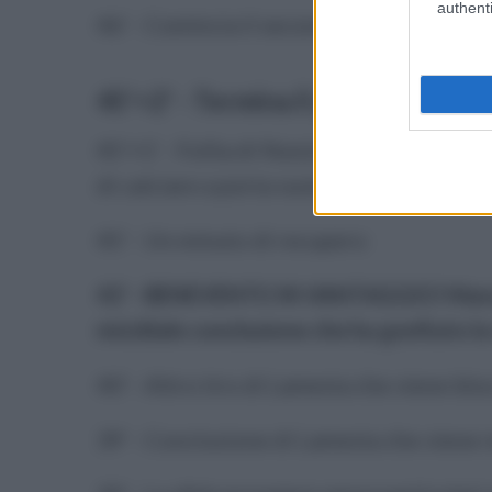
authenti
46' - Comincia il secondo tempo di Cr
45'+2' - Termina il primo tempo
45'+1' - Follia di Nunziante che esce in
di calciare a porta vuota: palla fuori
45' - Un minuto di recupero
42' - BENEVENTO IN VANTAGGIO! Mancon
micidiale conclusione che ha gonfiato la
40' - Altro tiro di Lamesta che viene bl
39' - Conclusione di Lamesta che viene 