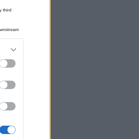
 third
Downstream
er and store
to grant or
ed purposes