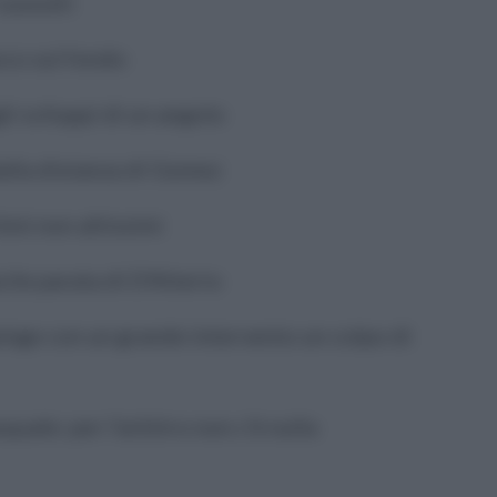
sussulti
poco sul fondo
li sviluppi di un angolo
dalla distanza di Gomez
itmi non altissimi
ile parata di D'Alterio
pinge con un grande intervento un colpo di
quale: per l'arbitro non c'è nulla