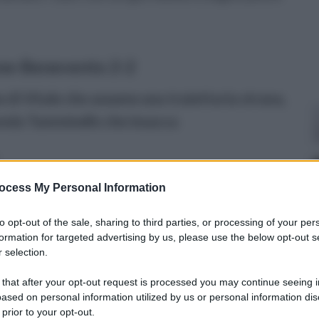
tone-Benevento 2-2
 di Vitale che assume una traiettoria strana,
fionda Tumminello che insacca
ocess My Personal Information
to opt-out of the sale, sharing to third parties, or processing of your per
ti Ferrara e Di Pasquale
formation for targeted advertising by us, please use the below opt-out s
 selection.
nge una conclusione di Spina
 that after your opt-out request is processed you may continue seeing i
 Schirò
ased on personal information utilized by us or personal information dis
 prior to your opt-out.