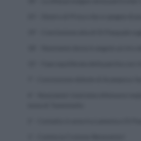
30' - La sfida prosegue senza particolari 
25' - Destro di Prisco che si spegne di 
19' - Conclusione alta di Di Pasquale sug
18' - Nunziante devia in angolo un tiro 
15' - Fase equilibrata della partita con r
7' - Conclusione debole di Acampora: fac
4' - Nunziante! L'estremo difensore res
testa di Tumminello
2' - Contatto in area tra Lamesta e Di Pas
1' - Comincia Crotone-Benevento!