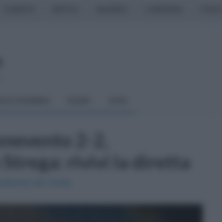
CASERTA
NAPOLI
SALERNO
CAMPANIA
ITALIA
o
LCIO GIOVANILE
RUGBY
ALTRI
enevento 2-2,
trega: rivivi la diretta
alabresi allo Scida