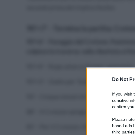
secondi prima del triplice fischio
90'+7' - Termina la partita: Cro
90'+6' - Pareggio del Crotone. Punizione
colpisce la traversa: sulla ribattuta si 
90'+4' - Rojas atterra Viviani: ammonito
Do Not Pr
90'+3' - Giallo per Tumminello
If you wish 
90' - Cinque minuti di recupero. Ammoni
sensitive in
confirm your
88' - Il Crotone spinge: Nunziante respi
Please note
85' - Per il Crotone c'è Rojas al posto di
based ads b
third parties