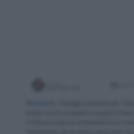
a cura di
giovedì 3
Ivan Calabrese
Benevento
.
Pareggio beffardo per il Ben
erano riusciti ad andare in avanti di due
Crotone è riuscito a riequilibrare il risu
Tumminello, poi lo stesso attaccante ha 