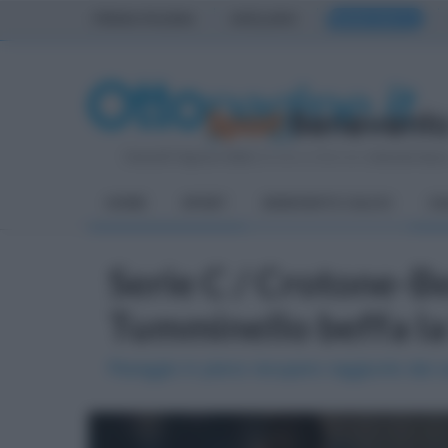
PRIMA PAGINA
AVELLINO
BENEVENTO
Venerdì 7 Agosto 2026
| Direttore Editoriale:
Antonio Sass
HOME
SPORT
BENEVENTO CALCIO
CA
Serie C / Crotone-B
Tumminello beffa la S
Pareggio in pieno recupero raggiunto dai c