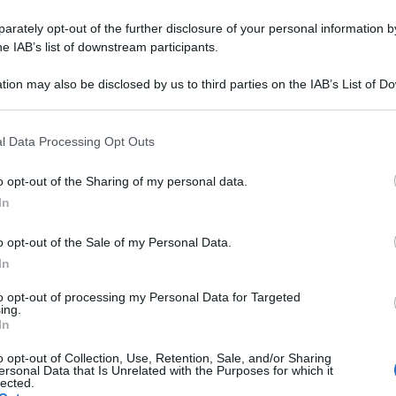
rately opt-out of the further disclosure of your personal information by
he IAB’s list of downstream participants.
er la testa di Tumminello che non lascia scampo
tion may also be disclosed by us to third parties on the IAB’s List of 
 that may further disclose it to other third parties.
di poco la traversa
 that this website/app uses one or more Google services and may gath
l Data Processing Opt Outs
including but not limited to your visit or usage behaviour. You may click 
 to Google and its third-party tags to use your data for below specifi
i Lamesta
o opt-out of the Sharing of my personal data.
ogle consent section.
In
Vitale e Groppelli al posto di Gomez e Giron
o opt-out of the Sale of my Personal Data.
In
Viviani e Ferrara al posto di Acampora e
to opt-out of processing my Personal Data for Targeted
ing.
In
o opt-out of Collection, Use, Retention, Sale, and/or Sharing
ersonal Data that Is Unrelated with the Purposes for which it
lected.