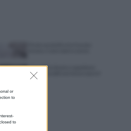
Pistola e proiettili sotto il cuscino:
fermata, si sente male in caserma
Vulneralibità climatica: Legambiente
"senza rinnovabili aree interne esposte"
sonal or
ection to
nterest-
closed to