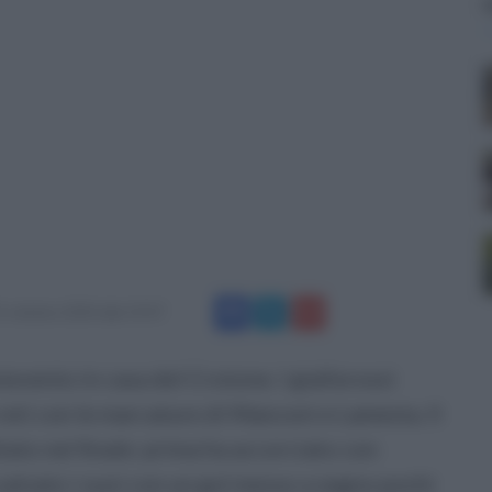
1 ottobre 2024 alle 19:47
evento in casa del Crotone. I giallorossi
 reti con le marcature di Manconi e Lamesta. Il
ltato nel finale: prima ha accorciato con
salvato i suoi con un gol messo a segno pochi