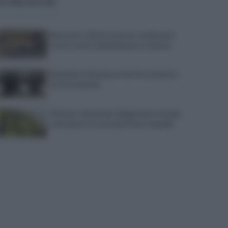
ULTIME NOTIZIE
Benevento chiede risposte: centinaia in
corteo contro inquinamento e miasmi
Benevento-Ravenna in diretta televisiva
su Ottochannel
Violento temporale, allagamenti e disagi:
cade albero in contrada Piano Cappelle