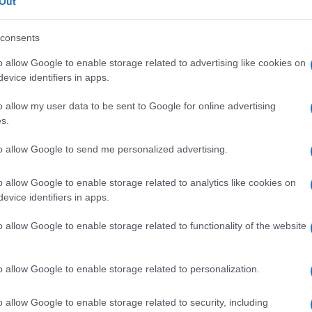
Out
rberis e Spina al posto di Gallo e Oviszach
consents
 fuori
o allow Google to enable storage related to advertising like cookies on
evice identifiers in apps.
ol
o allow my user data to be sent to Google for online advertising
s.
na area: Berra respinge
to allow Google to send me personalized advertising.
inello
o allow Google to enable storage related to analytics like cookies on
evice identifiers in apps.
espinta da D'Alterio
o allow Google to enable storage related to functionality of the website
 sfiora l'incrocio dei pali
etto al bacio di Lamesta che indirizza la
o allow Google to enable storage related to personalization.
o allow Google to enable storage related to security, including