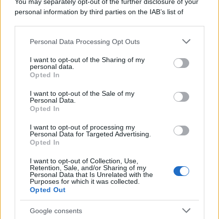
You may separately opt-out of the further disclosure of your
personal information by third parties on the IAB’s list of
downstream participants.
Personal Data Processing Opt Outs
This information may also be disclosed by us to third parties
on the IAB’s List of Downstream Participants that may further
I want to opt-out of the Sharing of my
disclose it to other third parties.
personal data.
Opted In
Please note that this website/app uses one or more Google
services and may gather and store information including but
I want to opt-out of the Sale of my
Personal Data.
not limited to your visit or usage behaviour. You may click to
Opted In
grant or deny consent to Google and its third-party tags to
use your data for below specified purposes in below Google
I want to opt-out of processing my
consent section.
Personal Data for Targeted Advertising.
Opted In
I want to opt-out of Collection, Use,
Retention, Sale, and/or Sharing of my
Personal Data that Is Unrelated with the
Purposes for which it was collected.
Opted Out
Google consents