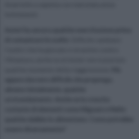
Anatriello e aspetta con malcelata ansia
Schimmenti.
Auteri ha ancora qualche esercitazione prima
di comunicare le scelte
. Difficile cambiare
l'undici che ha giocato e stravinto contro
l'Altamura, anche se al mister non è piaciuto
qualche momento della riaggressione.
Ma
appare davvero difficile che proponga,
almeno inizialmente, qualche
avvicendamento
.
Anche se la crescita
costante di elementi come Mignani e Mehic
qualche dubbio lo alimentano. Come potrebbe
essere diversamente?