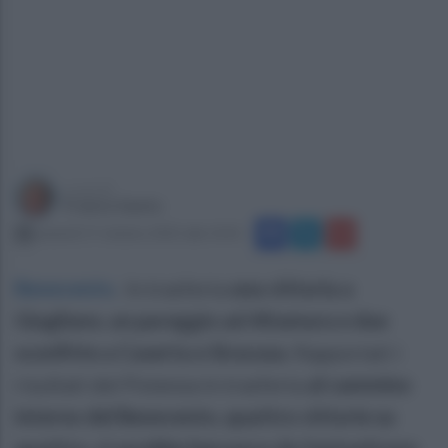
a cura di
Franco Santo
venerdì 17 ottobre 2025 alle 14:41
Benevento
.
In trasferta
una vittoria a
Giugliano, un pareggio ad Altamura e due
sconfitte a Caserta e Siracusa.
Rapportati i
risultati del Potenza in trasferta
al cammino
interno del Benevento, quattro vittorie su
quattro, ci sarebbe ben poco da fantasticare
.