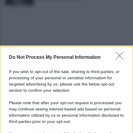
Do Not Process My Personal Information
I vertici del Partito democratico del Sannio
incontrano Elly Schlein
If you wish to opt-out of the sale, sharing to third parties, or
processing of your personal or sensitive information for
Miasmi zona ASI, sopralluogo congiunta della
targeted advertising by us, please use the below opt-out
Polizia municipale-Settore Ambiente
section to confirm your selection.
Please note that after your opt-out request is processed you
may continue seeing interest-based ads based on personal
information utilized by us or personal information disclosed to
third parties prior to your opt-out.