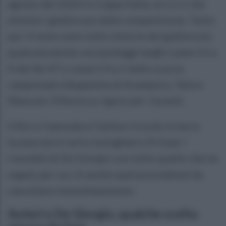
agosto del 2024 in Coppa Italia, un 2 a 1 che
eliminò i giallorossi dalla competizione. Tutto
qui. Il resto sono tutte vittorie dei giallorossi,
qualcuna anche con punteggi larghi come il 6 a
0 del 46-47 o come il 4 a 1 dello scorso
campionato (doppietta di Acampora, Talia e
Manconi, D'Auria su rigore per i lucani).
Il filo si riannoda e l'ultimo ricordo in terra
lucana non è certo lusinghiero (3-0 per i
rossoblù di De Giorgio con tutto quello che ne
seguì), per cui c'è anche quel precedente da
cancellare immediatamente.
Auteri e De Giorgio, qualche scelta