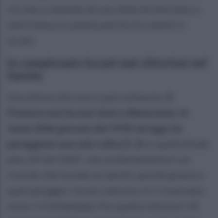
ciò che si attende da una sfida ed entriamo a
testa bassa su questa partita tra sanniti e
lucani.
In campionato lucani mai vittoriosi nel
Sannio
Una chiosa che non si può sottacere:
il
Potenza non ha mai vinto a Benevento, in
tante sfide giocate dal 1934 ad oggi, ha
pareggiato una sola volta (1-1)
in quella finale
play off del 2007, che evidentemente è un
ricordo che fa male ai sanniti, perchè grazie a
quel pareggio i lucani salirono in C1 (avevano
vinto 1-0 all'andata). Poi quella vittoria il 19