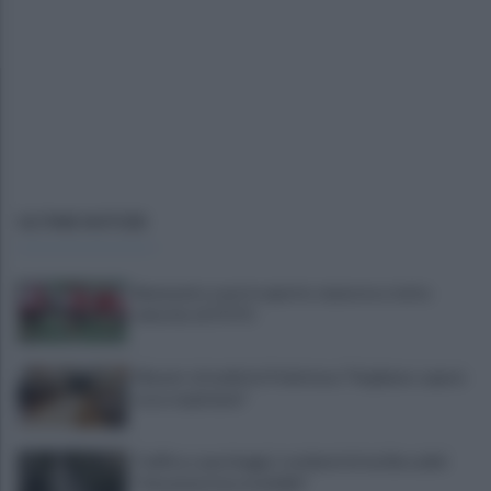
ULTIME NOTIZIE
Benevento a porte aperte: manovra a tutta
velocità. LE FOTO
Miasmi: cittadini in Prefettura "Vogliamo sapere
cosa respiriamo"
Traffico e parcheggi, i residenti di via Boccalini
"situazione insostenibile"