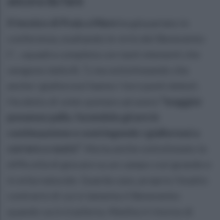
ancora da fare
Il tecnico di Praia a Mare
ha già parlato in
conferenza, esaltando le virtù del Benevento
(“... squadra completa con tanti elementi che
vengono dalla B...”), ma sottolineando che
anche i giallorossi hanno i loro punti deboli.
Ha detto di voler puntare ad avere
“maggior
possesso palla, facendola girare in
continuazione e costringendo i giallorossi a
correre a vuoto”
. Ma ha anche sottolineato la
difficoltà di giocare su un campo così grande e
in erba naturale. Guarda caso, proprio l'esatto
contrario di cui si lamenta il Benevento
quando va in trasferta. Medita il ritorno di