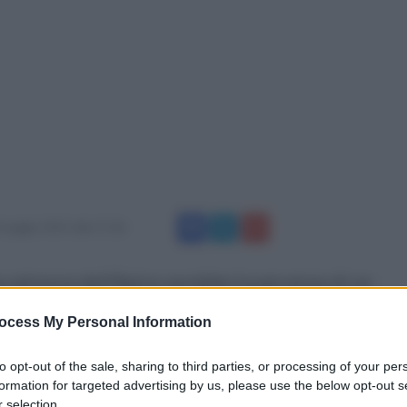
 maggio 2015 alle 17:26
a salvezza dell'Apice avrebbe la parvenza di un
i nel girone di andata non lasciavano presagire
ocess My Personal Information
 da Vincenzo Iacoviello che da dicembre in poi
 avrebbero scommesso su una ripresa del club
to opt-out of the sale, sharing to third parties, or processing of your per
formation for targeted advertising by us, please use the below opt-out s
ivo dell'esperto attaccante Vincenzo Manco ha
 selection.