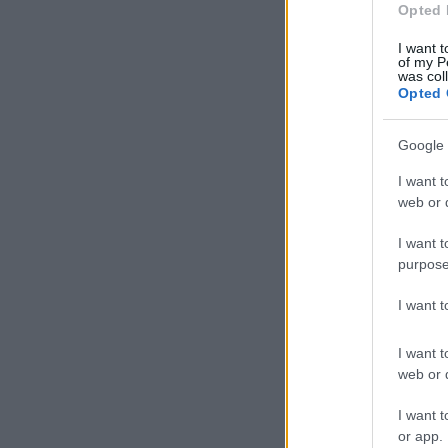
Opted 
I want t
of my P
was col
Opted 
Google 
I want t
web or d
I want t
purpose
I want 
I want t
web or d
I want t
or app.