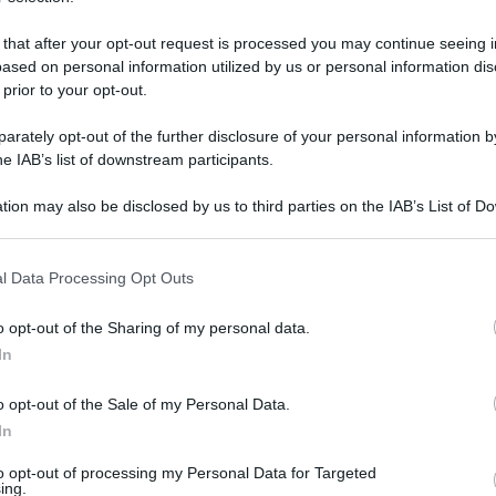
vola. Sono diciotto le reti dell'ex punta di
 that after your opt-out request is processed you may continue seeing i
lle Caudina, quasi il 50% delle marcature
ased on personal information utilized by us or personal information dis
 prior to your opt-out.
to determinante che ha permesso all'Apice di
nquistare l'accesso al play out contro il
rately opt-out of the further disclosure of your personal information by
he IAB’s list of downstream participants.
a data del match in gara unica da giocare tra le
ampo anche la condizione rispetto ai diretti
tion may also be disclosed by us to third parties on the IAB’s List of 
 that may further disclose it to other third parties.
lianise di Martone negli ultimi dieci confronti
 that this website/app uses one or more Google services and may gath
unti perdendo ben sei volte e si presenterà ad
l Data Processing Opt Outs
including but not limited to your visit or usage behaviour. You may click 
one. Il clima è già di quelli infuocati, come
 to Google and its third-party tags to use your data for below specifi
o opt-out of the Sharing of my personal data.
ogle consent section.
 fuori, ma l'Apice ha l'occasione concreta di
In
o così una vera e propria impresa.
o opt-out of the Sale of my Personal Data.
Redazione Sport
In
to opt-out of processing my Personal Data for Targeted
ing.