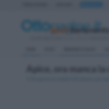
PRIMA PAGINA
AVELLINO
BENEVENTO
Venerdì 7 Agosto 2026
| Direttore Editoriale:
Antonio Sass
HOME
SPORT
BENEVENTO CALCIO
CA
Apice, ora manca la 
A fine girone di andata tutti davano per spa