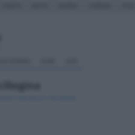
CASERTA
NAPOLI
SALERNO
CAMPANIA
ITALIA
o
LCIO GIOVANILE
RUGBY
ALTRI
ciliegina
cciati i biancazzurri. Ma adesso...