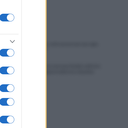
Tony Prisco, tutto pronto per una regia
da "Oscar"
Imprenditore onoranze funebri, nell'auto
un lampeggiante delle forze di polizia