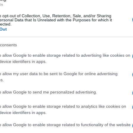
e e tirare fuori il meglio da questi ragazzi che
In
sicuramente positivo. I risultati si sono visti e il
o opt-out of Collection, Use, Retention, Sale, and/or Sharing
ersonal Data that Is Unrelated with the Purposes for which it
o delle prestazioni, nonostante qualche risultato
lected.
Out
me la gara contro il Catanzaro che ci lascia un po’
glio attraverso il percorso di crescita dei
consents
o allow Google to enable storage related to advertising like cookies on
evice identifiers in apps.
ona play off"
o allow my user data to be sent to Google for online advertising
mento della formazione giallorossa anche il
s.
essere usciti dalla zona playoff, ma il gruppo è
to allow Google to send me personalized advertising.
, ma non abbiamo nulla da invidiare agli
l’età è solo un numero. A Cosenza sarà una partita
o allow Google to enable storage related to analytics like cookies on
evice identifiers in apps.
eremo le nostre carte e proveremo a portare a casa
o allow Google to enable storage related to functionality of the website