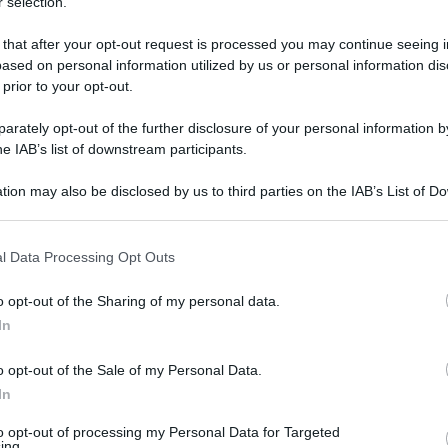
 selection.
 that after your opt-out request is processed you may continue seeing i
ased on personal information utilized by us or personal information dis
 prior to your opt-out.
rately opt-out of the further disclosure of your personal information by
he IAB’s list of downstream participants.
tion may also be disclosed by us to third parties on the IAB’s List of 
 that may further disclose it to other third parties.
 that this website/app uses one or more Google services and may gath
l Data Processing Opt Outs
including but not limited to your visit or usage behaviour. You may click 
0 febbraio 2026 alle 14:52
 to Google and its third-party tags to use your data for below specifi
o opt-out of the Sharing of my personal data.
ogle consent section.
In
imediata contro il Catanzaro
, domani la
sul campo del
Cosenza
. La squadra di De
o opt-out of the Sale of my Personal Data.
ato dal tecnico giallorosso:
“Ci prepariamo alla
In
a che sta vivendo qualche difficoltà
. Dobbiamo
to opt-out of processing my Personal Data for Targeted
ing.