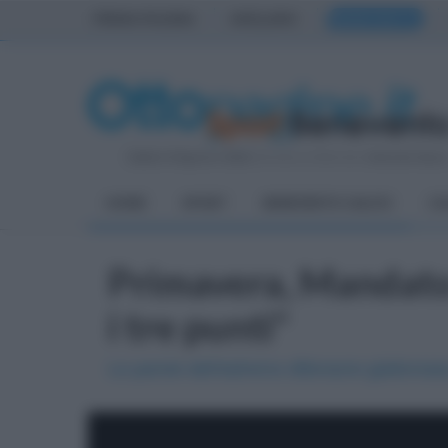
PRIMA PAGINA
AVELLINO
BENEVENTO
Sabato 8 Agosto 2026
| Direttore Editoriale:
Antonio Sass
HOME
SPORT
BENEVENTO CALCIO
CA
Primavera, Mandato 
i tre punti"
Le parole dell'estremo difensore gialloross