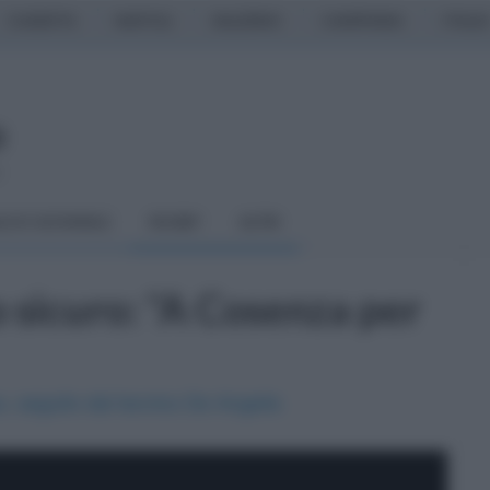
CASERTA
NAPOLI
SALERNO
CAMPANIA
ITALIA
o
LCIO GIOVANILE
RUGBY
ALTRI
sicuro: "A Cosenza per
o, seguito dal tecnico De Angelis