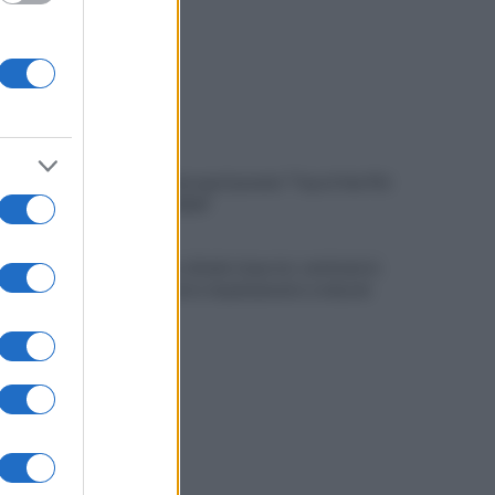
A Sannio Europa il premio "Top of the Pid
Mirabilia 2026"
Benevento chiede risposte: centinaia in
corteo contro inquinamento e miasmi