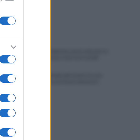
Melillo in Argentina: ponte culturale tra
Carlo Pisacane e Juan José Castelli
Slow Food Italia: gli incendi sono una
catastrofe, aree interne devastate