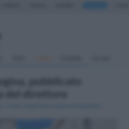
CASERTA
NAPOLI
SALERNO
CAMPANIA
ITALIA
o
À
SPORT
CUCINA
ECONOMIA
CULTURA
gina, pubblicato
ca del direttore
ile. Cutaia: auspichiamo larga partecipazione