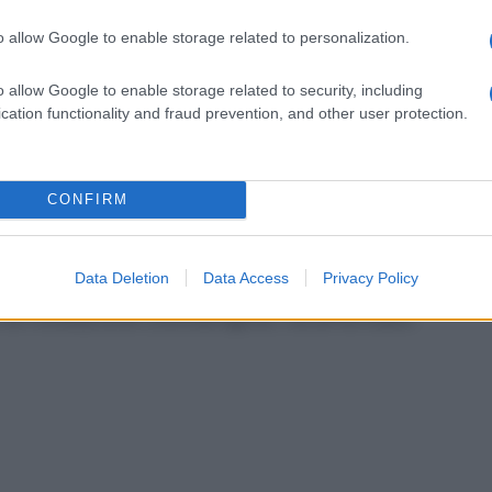
zione Donnaregina e sul portale istituzionale
o allow Google to enable storage related to personalization.
o allow Google to enable storage related to security, including
ci attendiamo tante candidature, anche da
cation functionality and fraud prevention, and other user protection.
ategico per la Regione Campania, un settore che
presentare un grande volano economico,
CONFIRM
o il coinvolgimento di professionalità di alto
 artistica di qualità, capace di dialogare con
na sfida affascinante e impegnativa, adeguata a
Data Deletion
Data Access
Privacy Policy
 la Fondazione Donnaregina”, ha affermato