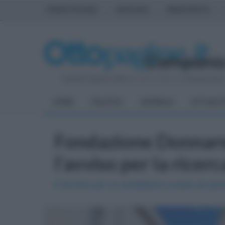
PRIMA PAGINA
AVELLINO
BENEVENTO
Venerdì 7 Agosto 2026
| Direttore Editoriale:
Antonio Sass
HOME
POLITICA
CRONACA
ATTUALIT
Fondazione Donnare
l'avviso per la ricer
Il termine per la candidatura scade ad apr