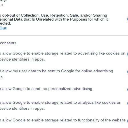
 incarico di validità triennale – è
In
zione della programmazione artistica e
o opt-out of Collection, Use, Retention, Sale, and/or Sharing
ersonal Data that Is Unrelated with the Purposes for which it
l consiglio di amministrazione.
lected.
Out
e, la diffusione e la fruizione dell’arte
consents
le. Per il conseguimento di tale scopo la
re e le opere permanenti della sua
o allow Google to enable storage related to advertising like cookies on
evice identifiers in apps.
o allow my user data to be sent to Google for online advertising
ndidature scade il prossimo 30 aprile 2026.
s.
e di un progetto relativo alla
to allow Google to send me personalized advertising.
 didattica ed in generale delle attività del
o allow Google to enable storage related to analytics like cookies on
Fondazione nel contesto nazionale ed
evice identifiers in apps.
(“Progetto Museale”). Le modalità di
o allow Google to enable storage related to functionality of the website
 modulistica sono consultabili nell’avviso