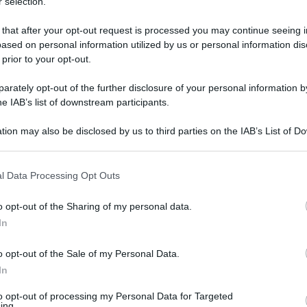
 selection.
 that after your opt-out request is processed you may continue seeing i
ased on personal information utilized by us or personal information dis
 prior to your opt-out.
rately opt-out of the further disclosure of your personal information by
he IAB’s list of downstream participants.
tion may also be disclosed by us to third parties on the IAB’s List of 
 that may further disclose it to other third parties.
 that this website/app uses one or more Google services and may gath
l Data Processing Opt Outs
including but not limited to your visit or usage behaviour. You may click 
 marzo 2026 alle 18:02
 to Google and its third-party tags to use your data for below specifi
o opt-out of the Sharing of my personal data.
ogle consent section.
In
nale della Regione e sul sito della Fondazione,
o opt-out of the Sale of my Personal Data.
 colloqui, per il ruolo di direttore della
In
to opt-out of processing my Personal Data for Targeted
ing.