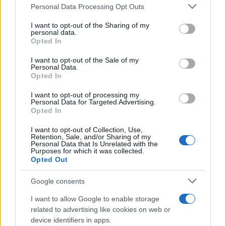
Personal Data Processing Opt Outs
This information may also be disclosed by us to third parties
on the IAB’s List of Downstream Participants that may further
I want to opt-out of the Sharing of my
disclose it to other third parties.
personal data.
Opted In
Please note that this website/app uses one or more Google
services and may gather and store information including but
I want to opt-out of the Sale of my
Personal Data.
not limited to your visit or usage behaviour. You may click to
Opted In
grant or deny consent to Google and its third-party tags to
use your data for below specified purposes in below Google
I want to opt-out of processing my
consent section.
Personal Data for Targeted Advertising.
Opted In
I want to opt-out of Collection, Use,
Retention, Sale, and/or Sharing of my
Personal Data that Is Unrelated with the
Purposes for which it was collected.
Opted Out
Google consents
I want to allow Google to enable storage
related to advertising like cookies on web or
device identifiers in apps.