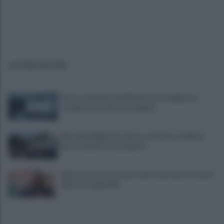
ULTIME NOTIZIE
Scacco ai furbetti dell'imposta di soggiorno:
recuperate somme mai pagate
Alba alla Reggia di Caserta, visitatori triplicati
per un evento straordinario
Infrastrutture, Ferrante: alto casertano al centro
della strategia Mit