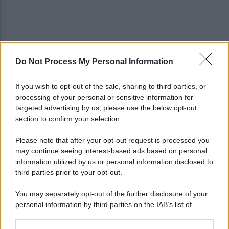
Do Not Process My Personal Information
Viola l'obbligo di permanenza notturna:
arrestato dai carabinieri
If you wish to opt-out of the sale, sharing to third parties, or
processing of your personal or sensitive information for
Cesa: approvato assestamento di bilancio e
targeted advertising by us, please use the below opt-out
tariffe Tari
section to confirm your selection.
Please note that after your opt-out request is processed you
may continue seeing interest-based ads based on personal
information utilized by us or personal information disclosed to
third parties prior to your opt-out.
You may separately opt-out of the further disclosure of your
personal information by third parties on the IAB’s list of
downstream participants.