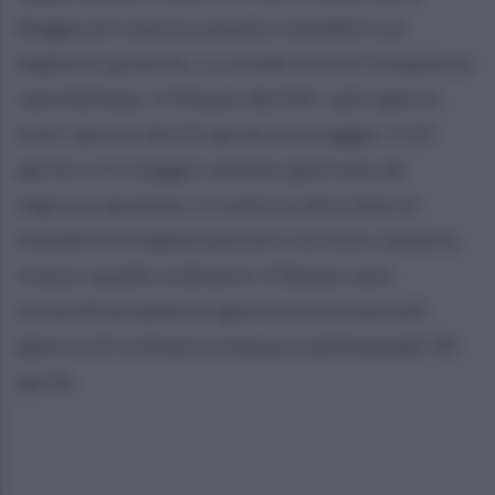
Reggia di Caserta saranno visitabili con
biglietto gratuito. Lo rende noto il Complesso
vanvitelliano. Il Museo del MiC sarà aperto
tutti i giorni dal 24 aprile al 6 maggio. Il 25
aprile e il 5 maggio saranno giornate ad
ingresso gratuito, in tutte le altre date le
modalità di bigliettazione e accesso saranno,
invece, quelle ordinarie. Il Museo sarà
straordinariamente aperto anche martedì
(giorno di ordinaria chiusura settimanale) 30
aprile