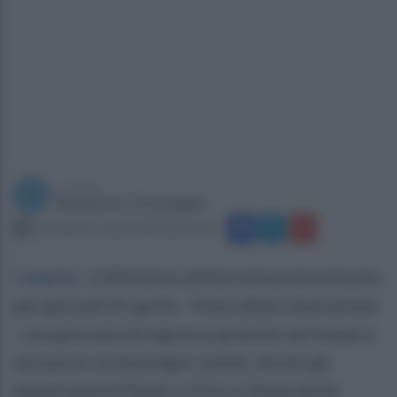
a cura di
Redazione Ottopagine
mercoledì 17 aprile 2024 alle 10:51
Caserta
.
Il Ministero della Cultura ha istituito
per giovedì 25 aprile - Festa della Liberazione
- una giornata di ingresso gratuito nei musei e
nei parchi archeologici statali. Anche gli
Appartamenti Reali e il Parco Reale della