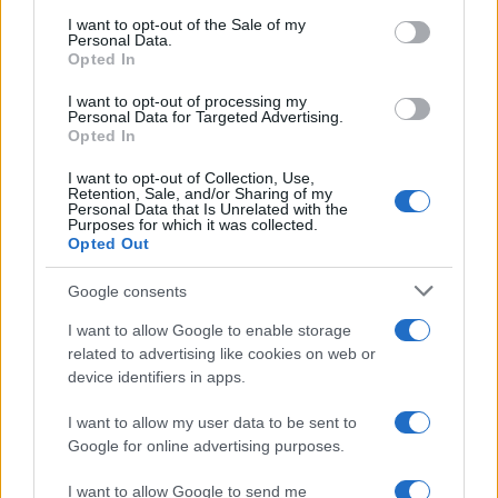
services and may gather and store information including but
I want to opt-out of the Sale of my
Personal Data.
not limited to your visit or usage behaviour. You may click to
Opted In
grant or deny consent to Google and its third-party tags to
use your data for below specified purposes in below Google
I want to opt-out of processing my
consent section.
Personal Data for Targeted Advertising.
Opted In
I want to opt-out of Collection, Use,
Retention, Sale, and/or Sharing of my
Personal Data that Is Unrelated with the
Purposes for which it was collected.
Opted Out
Google consents
I want to allow Google to enable storage
related to advertising like cookies on web or
device identifiers in apps.
I want to allow my user data to be sent to
Google for online advertising purposes.
I want to allow Google to send me