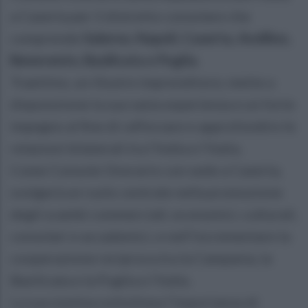
a Caserta per il distretto consolare che
comprende
Salerno, Napoli, Caserta, Avellino,
Benevento, Basilicata e Puglia.
Traettino, un illustre imprenditore, mette a
disposizione la sua vasta esperienza e un forte
impegno al fine di rafforzare e approfondire le
relazioni bilaterali tra l’India e l’Italia.
Come Console Onorario con sede a Caserta,
svolgerà un ruolo centrale nella promozione
degli scambi commerciali, economici, culturali,
consolari e accademici, e nell’incrementare la
cooperazione reciproca tra la Campania, la
Basilicata e la Puglia e l’India.
La sua nomina sottolinea l’importanza di