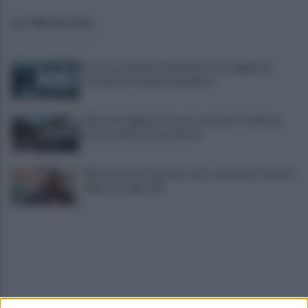
ULTIME NOTIZIE
Scacco ai furbetti dell'imposta di soggiorno:
recuperate somme mai pagate
Alba alla Reggia di Caserta, visitatori triplicati
per un evento straordinario
Infrastrutture, Ferrante: alto casertano al centro
della strategia Mit