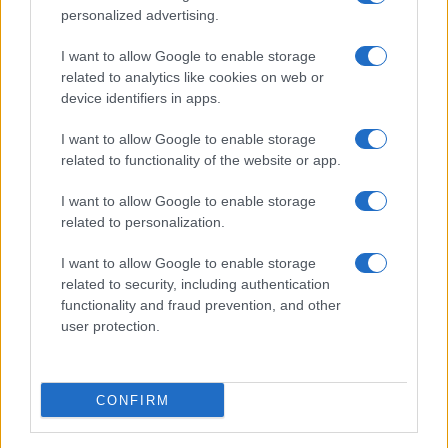
personalized advertising.
I want to allow Google to enable storage
related to analytics like cookies on web or
device identifiers in apps.
I want to allow Google to enable storage
related to functionality of the website or app.
I want to allow Google to enable storage
CHI SIAMO
CONTATTI
PUBBLICITÀ
LAVORA CON NOI
related to personalization.
PRIVACY / COOKIE POLICY
PREFERENZE PRIVACY
I want to allow Google to enable storage
OTTO CHANNEL
related to security, including authentication
functionality and fraud prevention, and other
user protection.
Registrazione del Tribunale di Avellino n. 331 del 23/11/1995
Iscritto al Registro degli Operatori di Comunicazione n. 37512
© Riproduzione Riservata – Ne è consentita esclusivamente una
CONFIRM
riproduzione parziale con citazione della fonte corretta
www.ottopagine.it