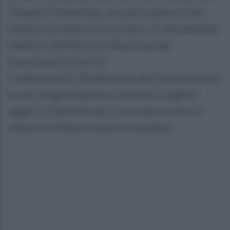
Titagarh Firema Spa, una joint venture Indo-
Italiana nel settore ferroviario. E’ attualmente
membro dell’Advisory Board per gli
Investimenti Esteri di
Confindustria. L’Ambasciata dell’India estende
le sue congratulazioni e formula i migliori
auguri a Traettino per il suo nuovo ruolo in
attesa di iniziare a lavorare assieme.