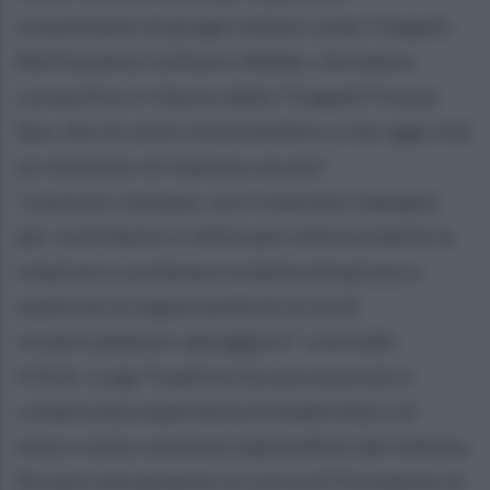
investimenti di gruppi indiani come Titagarh
Rail Systems Limited e Amber, che hanno
consentito il rilancio della Titagarh Firema
Spa, che mi onoro di presiedere e che oggi vive
un momento di massima ascesa”.
“Lavorerò, dunque, con il massimo impegno
per contribuire a rafforzare ulteriormente le
relazioni e sostenere la determinazione a
esplorare le opportunità di accordi
reciprocamente vantaggiosi” conclude.
Il Dott. Luigi Traettino ha una notevole e
comprovata esperienza di leadership e di
lavoro nella comunità imprenditoriale italiana.
Ricopre attualmente la carica di Presidente di