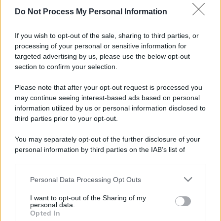
Do Not Process My Personal Information
Viola l'obbligo di permanenza notturna:
arrestato dai carabinieri
If you wish to opt-out of the sale, sharing to third parties, or
processing of your personal or sensitive information for
Cesa: approvato assestamento di bilancio e
targeted advertising by us, please use the below opt-out
tariffe Tari
section to confirm your selection.
Please note that after your opt-out request is processed you
may continue seeing interest-based ads based on personal
information utilized by us or personal information disclosed to
third parties prior to your opt-out.
You may separately opt-out of the further disclosure of your
personal information by third parties on the IAB’s list of
downstream participants.
Personal Data Processing Opt Outs
This information may also be disclosed by us to third parties
on the IAB’s List of Downstream Participants that may further
I want to opt-out of the Sharing of my
disclose it to other third parties.
personal data.
Opted In
Please note that this website/app uses one or more Google