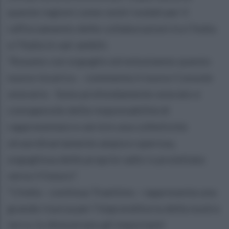
queste regioni come centri nodali per il
rafforzamento delle collaborazioni tra l’India
e l’Italia in vari ambiti.
“Assumo con orgoglio ed entusiasmo questo
nuovo incarico. - commenta il nuovo Console
onorario - Sono profondamente onorato e
consapevole della responsabilità di
rappresentare e servire una collettività
straordinariamente ampia e operosa,
orgogliosa delle proprie radici e proiettata
verso il futuro”.
“L’India - continua Traettino - rappresenta una
grande risorsa per l’imprenditoria della nostra
terra: lo dimostrano gli importanti