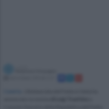
a cura di
Redazione Ottopagine
sabato 8 giugno 2024 alle 11:27
Caserta
.
L’Ambasciata dell’India in Italia ha
annunciato la nomina
di Luigi Traettino
a
Console Onorario della Repubblica dell’India