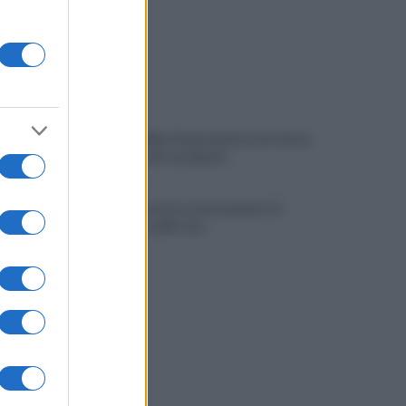
Viola l'obbligo di permanenza notturna:
arrestato dai carabinieri
Cesa: approvato assestamento di
bilancio e tariffe Tari