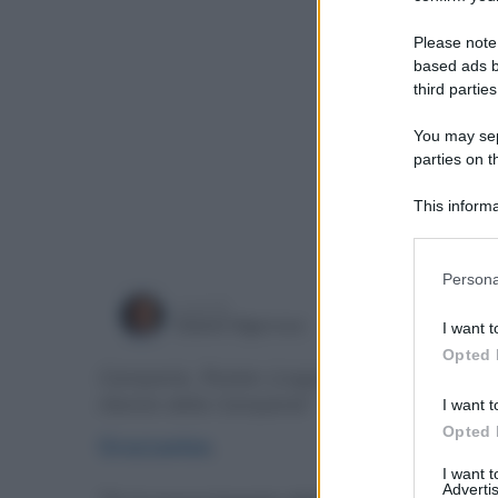
Please note
based ads b
third parties
You may sepa
parties on t
This informa
Participants
Please note
Persona
information 
a cura di
deny consent
mercoledì
Gianni Vigoroso
I want t
in below Go
Opted 
Campania, Rostan (Lega): "Grazzanise nel Pia
rilancio della Campania"
I want t
Opted 
Grazzanise
.
I want 
Advertis