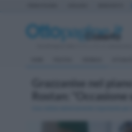
PRIMA PAGINA
AVELLINO
BENEVENTO
Giovedì 6 Agosto 2026
| Direttore Editoriale:
Antonio Sass
HOME
POLITICA
CRONACA
ATTUALIT
Grazzanise nel piano
Rostan: "Occasione 
Una notizia estremamente importante per