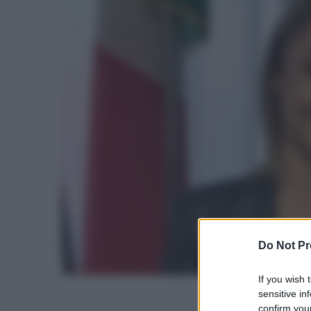
Do Not Pr
If you wish 
sensitive in
confirm your