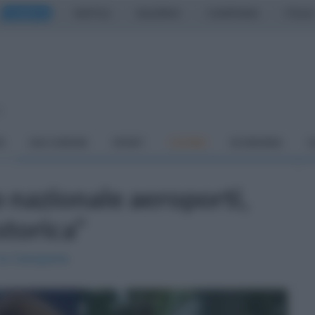
CASERTA
NAPOLI
SALERNO
CAMPANIA
ITALIA
o
À
DAI COMUNI
SPORT
CUCINA
ECONOMIA
C
 nazionale aeroporti,
storica"
 la Campania