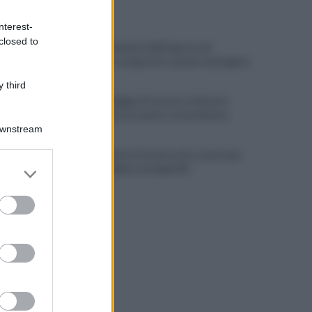
ULTIME NOTIZIE
nterest-
closed to
Scacco ai furbetti dell'imposta di
soggiorno: recuperate somme mai pagate
 third
Alba alla Reggia di Caserta, visitatori
triplicati per un evento straordinario
Downstream
Infrastrutture, Ferrante: alto casertano
er and store
al centro della strategia Mit
to grant or
ed purposes