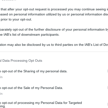
 that after your opt-out request is processed you may continue seeing i
ased on personal information utilized by us or personal information dis
 prior to your opt-out.
rately opt-out of the further disclosure of your personal information by
he IAB’s list of downstream participants.
tion may also be disclosed by us to third parties on the IAB’s List of 
 that may further disclose it to other third parties.
 that this website/app uses one or more Google services and may gath
l Data Processing Opt Outs
including but not limited to your visit or usage behaviour. You may click 
 to Google and its third-party tags to use your data for below specifi
 13 maggio 2026 alle 22:57
o opt-out of the Sharing of my personal data.
ogle consent section.
In
no nazionale aeroporti è occasione storica per il
o opt-out of the Sale of my Personal Data.
In
to opt-out of processing my Personal Data for Targeted
ing.