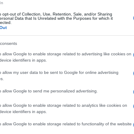
 scalo di
Grazzanise
nel nuovo Piano
In
na notizia estremamente importante per la
o opt-out of Collection, Use, Retention, Sale, and/or Sharing
ersonal Data that Is Unrelated with the Purposes for which it
 commerciale di questo hub strategico sarà
lected.
Out
luppo del territorio grazie all’incremento del
consents
 convinzione fin dall’inizio grazie al lavoro
o allow Google to enable storage related to advertising like cookies on
evice identifiers in apps.
le Gianpiero Zinzi, dal Governo e dal ministro
o allow my user data to be sent to Google for online advertising
s.
 e componente dell’ufficio di presidenza del
to allow Google to send me personalized advertising.
resentazione del nuovo Piano nazionale degli
o allow Google to enable storage related to analytics like cookies on
e e dei trasporti.
evice identifiers in apps.
, militare e civile, dello scalo di Grazzanise
o allow Google to enable storage related to functionality of the website
strategica che consentirà di alleggerire la