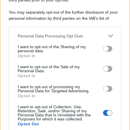
third parties prior to your opt-out.
You may separately opt-out of the further disclosure of your
personal information by third parties on the IAB’s list of
downstream participants.
Personal Data Processing Opt Outs
This information may also be disclosed by us to third parties
on the IAB’s List of Downstream Participants that may further
I want to opt-out of the Sharing of my
disclose it to other third parties.
personal data.
Opted In
Please note that this website/app uses one or more Google
services and may gather and store information including but
I want to opt-out of the Sale of my
Personal Data.
not limited to your visit or usage behaviour. You may click to
Opted In
grant or deny consent to Google and its third-party tags to
use your data for below specified purposes in below Google
I want to opt-out of processing my
consent section.
Personal Data for Targeted Advertising.
Opted In
I want to opt-out of Collection, Use,
Retention, Sale, and/or Sharing of my
Personal Data that Is Unrelated with the
Purposes for which it was collected.
Opted Out