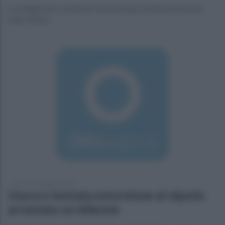
Le indagini dei carabinieri avviate dopo la denuncia di una
delle vittime
giovedì 23 febbraio 2017
Usura e tentata estorsione al nipote:
arrestato un 60enne