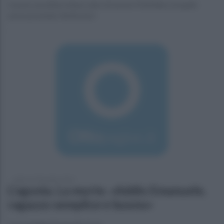
L'uomo avrebbe minacciato di morte il familiare al quale
aveva prestato 4mila euro
sabato 24 dicembre 2016
L'agonia. La morte. «Addio Emanuele,
ragazzo semplice e buono»