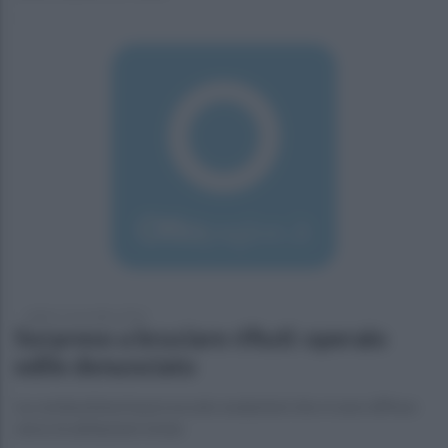
sabato 5 novembre 2016
Sorpreso a bruciare rifiuti: operaio
edile denunciato
La combustione ha provocato esalazioni che si sono diffuse
verso le abitazioni vicine