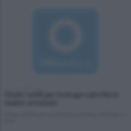
sabato 17 settembre 2016
Vuole i soldi per la droga e picchia la
madre: arrestato
Misura cautelare per un 24enne già sottoposto all'obbligo di
firma