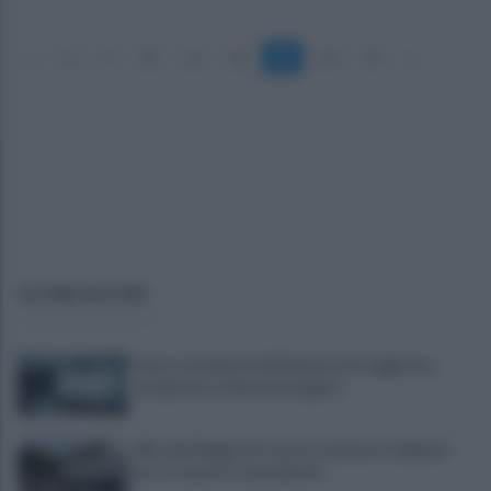
«
8
9
10
11
12
13
14
15
»
ULTIME NOTIZIE
Scacco ai furbetti dell'imposta di soggiorno:
recuperate somme mai pagate
Alba alla Reggia di Caserta, visitatori triplicati
per un evento straordinario