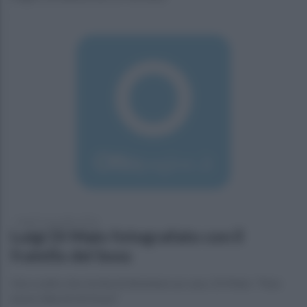
lunedì 7 novembre 2016
Luigi Di Maio fotografato con il
fratello del boss
Uno scatto che rischia di diventare un caso. Di Maio: "Non
avevo idea di chi fosse"