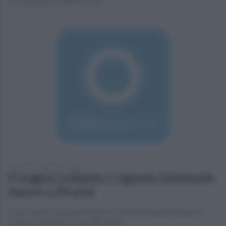
Cesa piange Emanuele Cesa
domenica 18 dicembre 2016
Il tragico schianto. L'agonia. Emanuele
muore a 24 anni
Cesa a lutto. Emanuele Cesa in coma da 10 giorni dopo un
tragico incidente non ce l'ha fatta