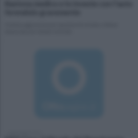
Bastona medico e lo investe con l'auto
ferendolo gravemente
Violenta aggressione per questioni di vicinato: 63enne
denunciato per tentato omicidio
lunedì 28 agosto 2017