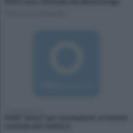
M5S Cesa, l’affondo del Bencivenga
"Pd a Cesa è fuori dalla realtà"
martedì 30 maggio 2017
Soldi "extra" per esumazioni, arrestato
custode del cimitero