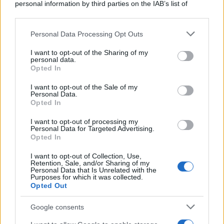
personal information by third parties on the IAB’s list of
downstream participants.
Personal Data Processing Opt Outs
This information may also be disclosed by us to third parties
on the IAB’s List of Downstream Participants that may further
I want to opt-out of the Sharing of my
disclose it to other third parties.
personal data.
Opted In
Please note that this website/app uses one or more Google
services and may gather and store information including but
I want to opt-out of the Sale of my
Personal Data.
not limited to your visit or usage behaviour. You may click to
Opted In
grant or deny consent to Google and its third-party tags to
use your data for below specified purposes in below Google
I want to opt-out of processing my
consent section.
Personal Data for Targeted Advertising.
Opted In
I want to opt-out of Collection, Use,
Retention, Sale, and/or Sharing of my
Personal Data that Is Unrelated with the
Purposes for which it was collected.
Opted Out
Google consents