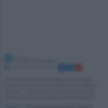
a cura di
Redazione Ottopagine
martedì 7 marzo 2017 alle 09:43
Dure considerazioni del giudice per le indagini
preliminari che ha firmato l'ordinanza di custodia
cautelare: “Sconcertante e sconfortante perchè
basato sulla piena consapevolezza dei dirigenti"
Succivo
.
Falsa attestazione della relativa