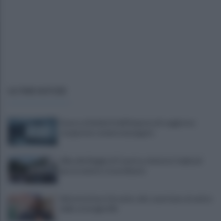
ULTIME NOTIZIE
Scacco ai furbetti dell'imposta di soggiorno:
recuperate somme mai pagate
Alba alla Reggia di Caserta, visitatori triplicati
per un evento straordinario
Infrastrutture, Ferrante: alto casertano al centro
della strategia Mit