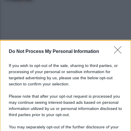
Do Not Process My Personal Information
Viola l'obbligo di permanenza notturna:
arrestato dai carabinieri
If you wish to opt-out of the sale, sharing to third parties, or
processing of your personal or sensitive information for
Cesa: approvato assestamento di bilancio e
targeted advertising by us, please use the below opt-out
tariffe Tari
section to confirm your selection.
Please note that after your opt-out request is processed you
may continue seeing interest-based ads based on personal
information utilized by us or personal information disclosed to
third parties prior to your opt-out.
You may separately opt-out of the further disclosure of your