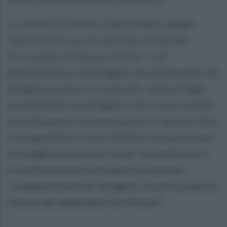
Il contesto di diffuso malcostume, spiega
inoltre la Procura in una nota a firma del
Procuratore Francesco Greco - e di
generalizzata e prolungata inerzia da parte dei
dirigenti preposti al controllo, emerso dagli
accertamenti investigativi, che si sono avvalsi
di pedinamenti, intercettazioni e riprese video
e fotografiche, è stato definito dal giudice per
le indagini preliminari come “sconcertante e
sconfortante perchè basato sulla piena
consapevolezza dei dirigenti circa le condotte
illecite dei dipendenti del Museo”.