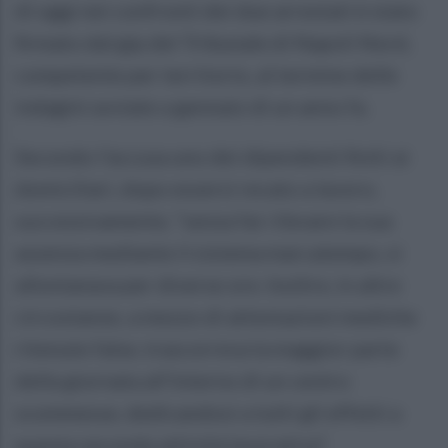
di oggi nei confronti dei due arrestati è stato
firmato dal gip del Tribunale di Napoli Nord,
competente per territorio, al termine delle
indagini avviate a gennaio di un anno fa.
Secondo l'accusa uno dei dipendenti finiti ai
domiciliari, dopo essersi recato a lavoro,
successivamente, “senza far rilevare la sua
assenza mediante il sistema marcatempo, si
allontanava per diverse ore. Inoltre, in altre
circostanze, a mezzo di attestazioni mediche
ritenute false, trascorreva la maggior parte
della giornata all'interno di un centro
scommesse, dedicandosi a tutti gli effetti a
questa seconda attività lavorativa”.