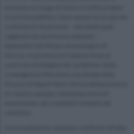
presenza sul luogo di lavoro e truffa ai danni
di un Ente pubblico. Sono queste le accuse nei
confronti di 15 persone – due delle quali
raggiunte da una misura cautelare –
dipendenti del Museo archeologico di
Succivo, in provincia di Caserta, finite al
centro di un'indagine dei carabinieri della
Compagnia di Marcinise coordinate dalla
Procura di Napoli Nord. Arriva dalla provincia
di Caserta, dunque, l'ennesima storia di
assenteismo, dei cosiddetti furbetti del
cartellino.
Il provvedimento cautelare, notificato all'alba