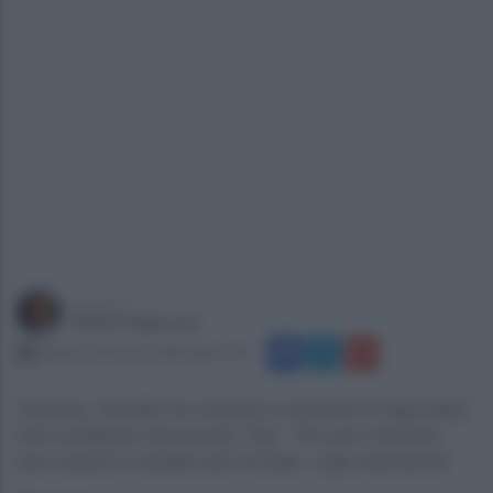
a cura di
Gianni Vigoroso
sabato 22 marzo 2025 alle 17:47
Caserta, frontale fra volante e criminali in fuga dopo
aver sradicato bancomat, Fsp: “Vivi per miracolo,
due volanti in strada solo di rado, urge intervenire”