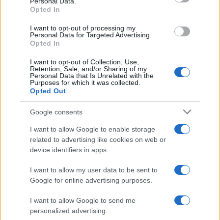
Personal Data.
not limited to your visit or usage behaviour. You may click to
Opted In
grant or deny consent to Google and its third-party tags to
use your data for below specified purposes in below Google
I want to opt-out of processing my
consent section.
Personal Data for Targeted Advertising.
Opted In
I want to opt-out of Collection, Use,
Retention, Sale, and/or Sharing of my
Personal Data that Is Unrelated with the
Purposes for which it was collected.
Opted Out
Google consents
I want to allow Google to enable storage
related to advertising like cookies on web or
device identifiers in apps.
I want to allow my user data to be sent to
Google for online advertising purposes.
I want to allow Google to send me
personalized advertising.