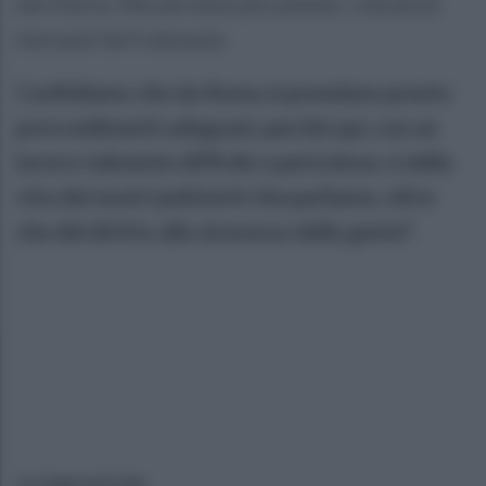
territorio. Ma servono più uomini, i miracoli
non può farli nessuno.
Confidiamo che da Roma si prendano presto
provvedimenti adeguati, perché qui, con un
lavoro talmente difficile e pericoloso, è della
vita dei nostri poliziotti che parliamo, oltre
che del diritto alla sicurezza della gente”.
ULTIME NOTIZIE