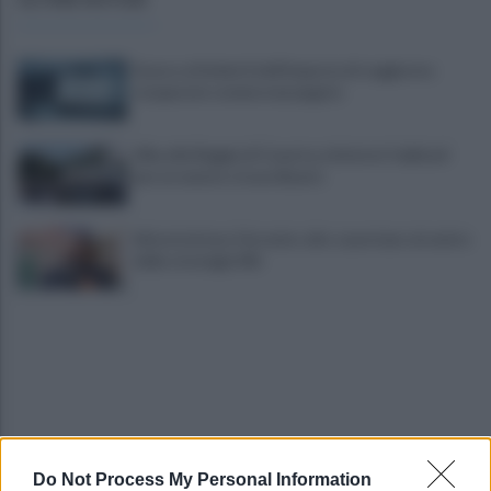
Scacco ai furbetti dell'imposta di soggiorno:
recuperate somme mai pagate
Alba alla Reggia di Caserta, visitatori triplicati
per un evento straordinario
Infrastrutture, Ferrante: alto casertano al centro
della strategia Mit
Do Not Process My Personal Information
Viola l'obbligo di permanenza notturna: