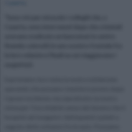
Caserta
.
“Sono vivi per miracolo i colleghi che, a
Caserta, sono intervenuti dopo che criminali
avevano sradicato un bancomat in centro
finendo coinvolti in uno scontro frontale fra
la loro volante e l’Audi su cui viaggiavano i
sospettati.
Esprimiamo loro tutta la nostra solidarietà,
sperando che possano rimettersi presto dopo
il grave incidente, ma soprattutto la nostra
stima per l’incrollabile senso del dovere che li
ha spinti ad inseguire i delinquenti a piedi a
seguito dello schianto fra le auto. Possiamo