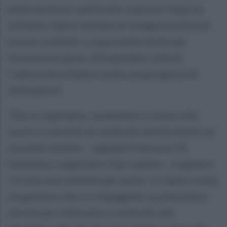
piedi anche se i poliziotti, malconci dopo lo
schianto, hanno tentato di inseguirli prima di
essere condotti, a causa delle ferite per
fortuna non gravi, all’ospedale civile di
Caserta dove hanno avuto una prognosi di
sette giorni.
“Ma, lo ripetiamo, raramente si riesce a far
uscire in servizio di controllo del territorio la
seconda volante – segnala Francesco Di
Domenico, segretario Fsp Caserta -, in genere
c’è solo una voltante per turno. Ci siamo rivolti
al questore che si è impegnato a potenziare i
servizi per rinforzare il controllo del