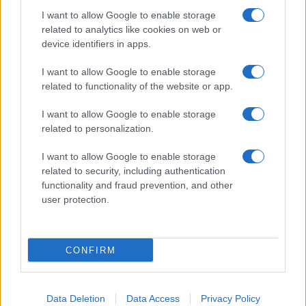
I want to allow Google to enable storage
related to analytics like cookies on web or
device identifiers in apps.
I want to allow Google to enable storage
related to functionality of the website or app.
I want to allow Google to enable storage
CHI SIAMO
CONTATTI
PUBBLICITÀ
LAVORA CON NOI
related to personalization.
PRIVACY / COOKIE POLICY
PREFERENZE PRIVACY
I want to allow Google to enable storage
OTTO CHANNEL
related to security, including authentication
functionality and fraud prevention, and other
user protection.
Registrazione del Tribunale di Avellino n. 331 del 23/11/1995
Iscritto al Registro degli Operatori di Comunicazione n. 37512
© Riproduzione Riservata – Ne è consentita esclusivamente una
CONFIRM
riproduzione parziale con citazione della fonte corretta
www.ottopagine.it
Data Deletion
Data Access
Privacy Policy