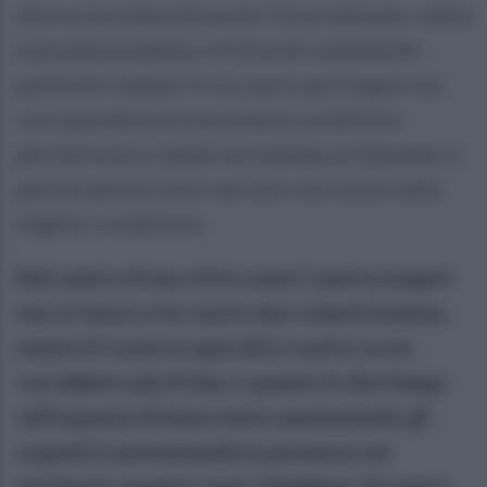
dire a voce alta che pochi, forse nessuno, vanta
la professionalità e la forza di volontà dei
poliziotti italiani. A cui, però, purtroppo non
corrispondono le necessarie condizioni
perché la loro salute sia tutelata al massimo, e
perché anche il loro servizio sia svolto nelle
migliori condizioni.
Nel centro di una città come Caserta magari
non si riesce a far uscire due volanti insieme,
mentre lì come in ogni altro centro ce ne
vorrebbero più di due, e questo la dice lunga
sull’urgenza di intervenire aumentando gli
organici e potenziando la presenza sul
territorio, proprio come chiediamo da anni e