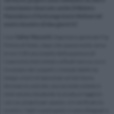
come hanno rimarcato anche il Ministro
Piantedosi e il Sottosegretario Molteni nel
nostro incontro di due giorni fa”.
Così
Valter Mazzetti
, Segretario generale Fsp
Polizia di Stato, dopo che questa notte verso
le ore 3.30 una volante della questura di
Caserta ha intercettato un’Audi nera su cui si
trovavano dei sospetti criminali dediti da
tempo a furti di bancomat sul territorio.
Avvisata la centrale, una seconda volante è
intervenuta chiudendo la strada ai fuggitivi
con cui, proprio per questo, si è verificato lo
scontro. I ladri a quel punto si sono dileguati a