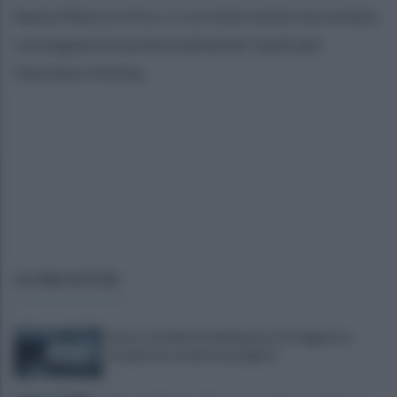
Santa Maria a Vico, il cui intervento ha evitato
conseguenze potenzialmente fatali per
l’anziana vittima.
ULTIME NOTIZIE
Scacco ai furbetti dell'imposta di soggiorno:
recuperate somme mai pagate