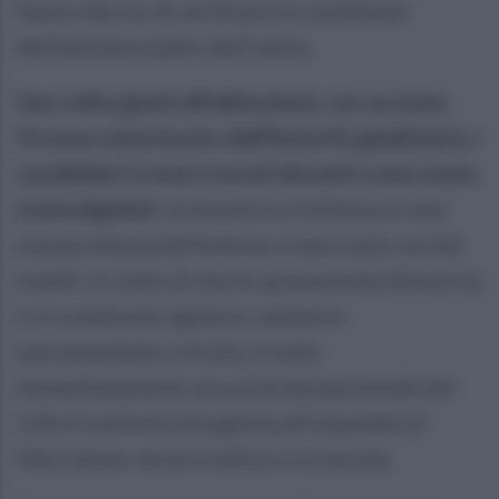
hanno deciso di verificare le condizioni
dell’anziana madre dell’uomo.
Una volta giunti all’abitazione, con accesso
forzoso autorizzato dall’Autorità giudiziaria, i
carabinieri si sono trovati davanti a una scena
sconvolgente
: la donna era rinchiusa in una
stanza chiusa dall’esterno e barricata con dei
mobili. In stato di shock, gravemente denutrita
e in condizioni igienico-sanitarie
estremamente critiche, è stata
immediatamente soccorsa dal personale del
118 e trasferita d’urgenza all’ospedale di
Marcianise, dove è tuttora ricoverata.