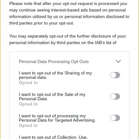
Please note that after your opt-out request is processed you
may continue seeing interest-based ads based on personal
information utilized by us or personal information disclosed to
third parties prior to your opt-out.
You may separately opt-out of the further disclosure of your
personal information by third parties on the IAB’s list of
downstream participants.
Personal Data Processing Opt Outs
This information may also be disclosed by us to third parties
on the IAB’s List of Downstream Participants that may further
I want to opt-out of the Sharing of my
disclose it to other third parties.
personal data.
Opted In
Please note that this website/app uses one or more Google
services and may gather and store information including but
I want to opt-out of the Sale of my
Personal Data.
not limited to your visit or usage behaviour. You may click to
Opted In
grant or deny consent to Google and its third-party tags to
use your data for below specified purposes in below Google
I want to opt-out of processing my
consent section.
Personal Data for Targeted Advertising.
Opted In
I want to opt-out of Collection, Use,