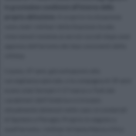
in gravissime condizioni all’interno della
propria abitazione.
A scoprire la situazione
sono stati i militari della Stazione locale,
intervenuti insieme ai servizi sociali dopo aver
appreso dell’arresto dei due conviventi della
vittima.
L’uomo, 47 anni, già sottoposto alla
sorveglianza speciale, e la compagna di 39 anni
erano stati fermati il 17 marzo a Todi dai
carabinieri dell’Umbria e si trovano
attualmente detenuti nelle case circondariali
di Spoleto e Perugia. Proprio in seguito a
quell’arresto, i militari di Santa Maria a Vico