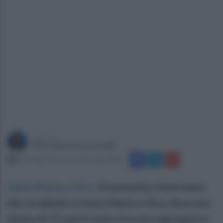
a cura di
Giovanbattista Lanzilli
mercoledì 18 marzo 2026 alle 18:34
Santa Maria a Vico
.
Drammatico intervento
dei carabinieri a Santa Maria a Vico, dove una
donna di 75 anni è stata trovata segregata e