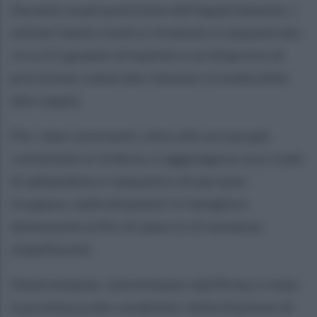
Durante la perquisizione dell’appartamento, i
militari hanno inoltre rinvenuto e sequestrato
circa 21 grammi di hashish e un bilancino di
precisione, materiale ritenuto riconducibile
alla coppia.
Per i due conviventi, oltre alle accuse già
contestate in Umbria, si aggiungono ora i reati
di abbandono e sequestro di persona
incapace, maltrattamenti in famiglia e
detenzione ai fini di spaccio di sostanze
stupefacenti.
Determinante, sottolineano dall’Arma, è stata
la prontezza dei carabinieri della Stazione di