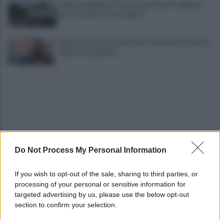
Alba alla Reggia di Caserta, visitatori triplicati
per un evento straordinario
Infrastrutture, Ferrante: alto casertano al centro
della strategia Mit
Do Not Process My Personal Information
Viola l'obbligo di permanenza notturna:
arrestato dai carabinieri
If you wish to opt-out of the sale, sharing to third parties, or
processing of your personal or sensitive information for
Cesa: approvato assestamento di bilancio e
targeted advertising by us, please use the below opt-out
tariffe Tari
section to confirm your selection.