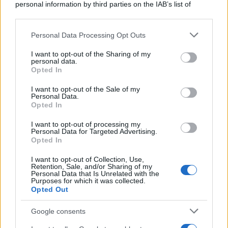
personal information by third parties on the IAB’s list of
downstream participants.
Personal Data Processing Opt Outs
This information may also be disclosed by us to third parties
on the IAB’s List of Downstream Participants that may further
I want to opt-out of the Sharing of my
disclose it to other third parties.
personal data.
Opted In
Please note that this website/app uses one or more Google
services and may gather and store information including but
I want to opt-out of the Sale of my
Personal Data.
not limited to your visit or usage behaviour. You may click to
Opted In
grant or deny consent to Google and its third-party tags to
use your data for below specified purposes in below Google
I want to opt-out of processing my
consent section.
Personal Data for Targeted Advertising.
Opted In
I want to opt-out of Collection, Use,
Retention, Sale, and/or Sharing of my
Personal Data that Is Unrelated with the
Purposes for which it was collected.
Opted Out
Google consents