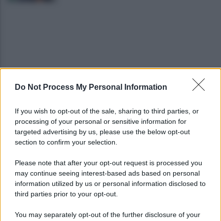
Do Not Process My Personal Information
Viola l'obbligo di permanenza notturna:
arrestato dai carabinieri
If you wish to opt-out of the sale, sharing to third parties, or
processing of your personal or sensitive information for
Cesa: approvato assestamento di bilancio e
targeted advertising by us, please use the below opt-out
tariffe Tari
section to confirm your selection.
Please note that after your opt-out request is processed you
may continue seeing interest-based ads based on personal
information utilized by us or personal information disclosed to
third parties prior to your opt-out.
You may separately opt-out of the further disclosure of your