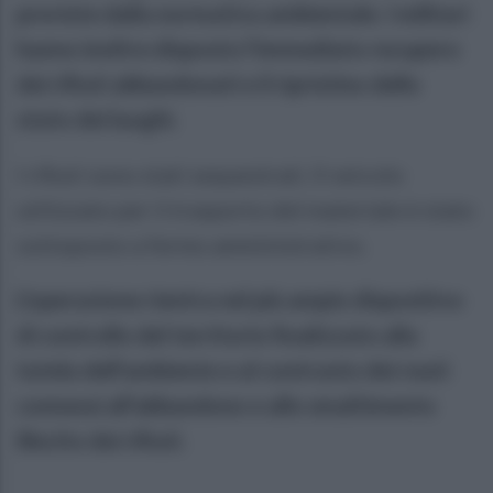
previste dalla normativa ambientale. I militari
hanno inoltre disposto l'immediato recupero
dei rifiuti abbandonati e il ripristino dello
stato dei luoghi.
I rifiuti sono stati sequestrati. Il veicolo
utilizzato per il trasporto del materiale è stato
sottoposto a fermo amministrativo.
L'operazione rientra nel più ampio dispositivo
di controllo del territorio finalizzato alla
tutela dell'ambiente e al contrasto dei reati
connessi all'abbandono e allo smaltimento
illecito dei rifiuti.