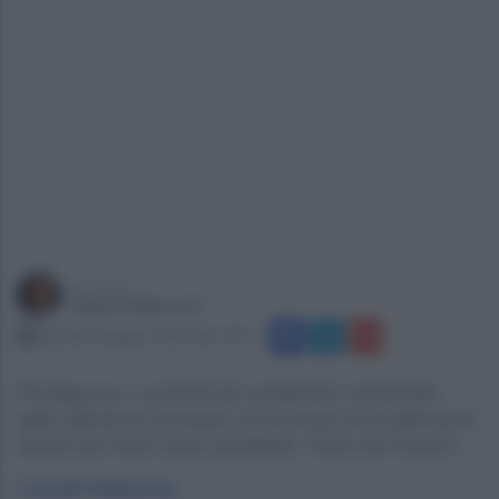
a cura di
Gianni Vigoroso
martedì 2 giugno 2026 alle 19:51
Proseguono i controlli dei carabinieri nell'ambito
delle attività di contrasto ai fenomeni di smaltimento
illecito dei rifiuti nella cosiddetta "Terra dei Fuochi"...
Castel Volturno
.