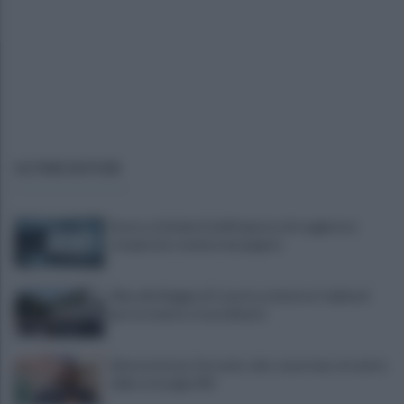
ULTIME NOTIZIE
Scacco ai furbetti dell'imposta di soggiorno:
recuperate somme mai pagate
Alba alla Reggia di Caserta, visitatori triplicati
per un evento straordinario
Infrastrutture, Ferrante: alto casertano al centro
della strategia Mit