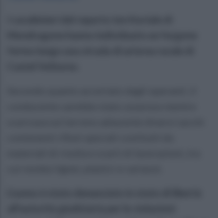
I carabinieri del reparto territoriale di
Mondragone hanno individuato un furgone
fermo lungo una strada di un'area rurale di
Castel Volturno.
Secondo quanto accertato dagli operanti, il
conducente sarebbe stato sorpreso mentre
scaricava sul terreno adiacente diversi sacchi
contenenti rifiuti speciali costituiti da
materiali di risulta e scarti di lavorazioni, tra
cui residui lignei, plastici e cartacei.
L'uomo è stato denunciato in stato di libertà
all'autorità giudiziaria per le violazioni