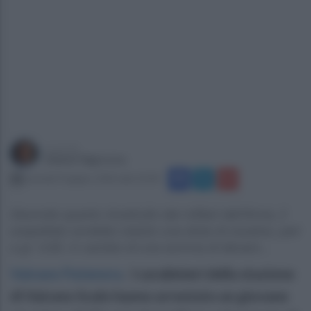
a cura di
Gianni Vigoroso
martedì 9 giugno 2026 alle 22:04
Secondo quanto ricostruito dai militari dell’Arma, il
sospettato avrebbe ceduto una dose di cocaina, pari
a gr. 0,60, in cambio di una somma di denaro...
Vairano Patenora
.
I carabinieri della stazione
di Vairano Scalo hanno arrestato un giovane