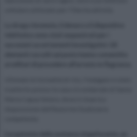
cellulare utilizzato per l’illecita attività.
La droga rinvenuta, il denaro e il dispositivo
telefonico sono stati sequestrati per i
successivi accertamenti investigativi. Gli
elementi raccolti sul posto hanno consentito
ai militari di procedere all'arresto in flagranza.
Ultimate le formalità di rito, l'indagato è stato
trasferito presso la casa circondariale di Santa
Maria Capua Vetere, dove è rimarrà a
disposizione dell'Autorità Giudiziaria
competente.
L'acquirente della sostanza stupefacente, un