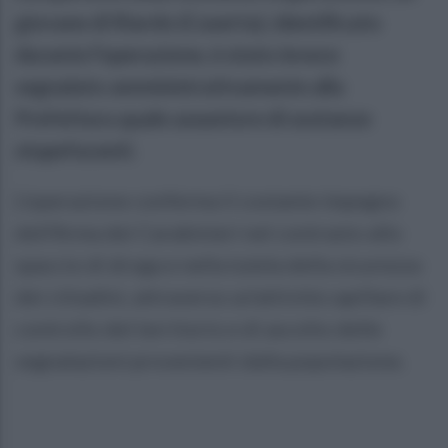
giovane di Riardo (Caserta), identificato
durante l'operazione, è stato invece
segnalato amministrativamente alla
Prefettura quale assuntore di sostanze
stupefacenti.
L'operazione conferma il costante impegno
dell'Arma dei Carabinieri nel contrasto allo
spaccio di droga e nella tutela della sicurezza
dei cittadini, attraverso un'attività capillare di
controllo del territorio e di ascolto delle
segnalazioni provenienti dalla popolazione.