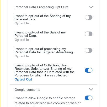
Personal Data Processing Opt Outs
This information may also be disclosed by us to third parties
on the IAB’s List of Downstream Participants that may further
I want to opt-out of the Sharing of my
disclose it to other third parties.
personal data.
Opted In
Please note that this website/app uses one or more Google
services and may gather and store information including but
I want to opt-out of the Sale of my
Personal Data.
not limited to your visit or usage behaviour. You may click to
Opted In
grant or deny consent to Google and its third-party tags to
use your data for below specified purposes in below Google
I want to opt-out of processing my
consent section.
Personal Data for Targeted Advertising.
Opted In
I want to opt-out of Collection, Use,
Retention, Sale, and/or Sharing of my
Personal Data that Is Unrelated with the
Purposes for which it was collected.
Opted Out
Google consents
I want to allow Google to enable storage
related to advertising like cookies on web or