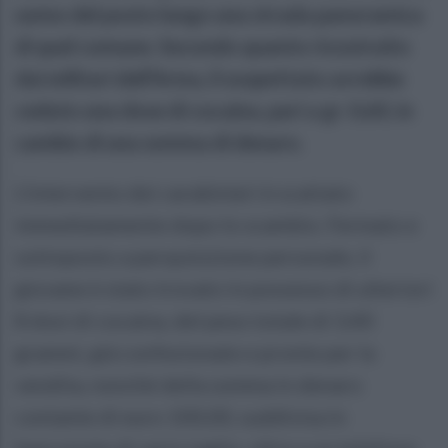
uomo del posto lungo una strada panoramica
di quel comune. Secondo quanto ricostruito
dai militari dell’Arma, il sospettato avrebbe
ceduto una dose di cocaina, pari a gr. 0,60, in
cambio di una somma di denaro.
L'intervento dei carabinieri è scattato
immediatamente dopo lo scambio. Fermato e
sottoposto a perquisizione personale, il
giovane è stato trovato in possesso di ulteriori
8 dosi di cocaina, del peso totale di 3,40
grammi, già confezionate e pronte per la
vendita, nonché della somma in denaro
contante di euro 100,00, suddivisa in
banconote di vario taglio, oltre a un telefono