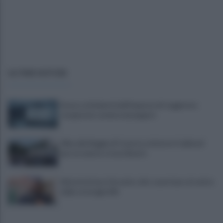
ULTIME NOTIZIE
Scacco ai furbetti dell'imposta di soggiorno:
recuperate somme mai pagate
Alba alla Reggia di Caserta, visitatori triplicati
per un evento straordinario
Infrastrutture, Ferrante: alto casertano al centro
della strategia Mit