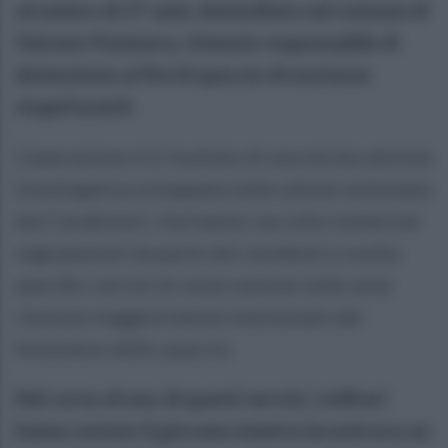
straniero di 27 anni, domiciliato nel comune di
Vairano Patenora, ritenuto responsabile di
detenzione ai fini di spaccio di sostanze
stupefacenti.
L'operazione è il risultato di una mirata attività
investigativa sviluppata nelle ultime settimane
dai Carabinieri, che hanno raccolto numerose
segnalazioni da parte dei residenti e svolto
specifici servizi di osservazione nelle aree
ritenute maggiormente interessate dal
fenomeno dello spaccio.
Nel corso di uno di questi servizi, i militari
hanno notato il giovane mentre incontrava un