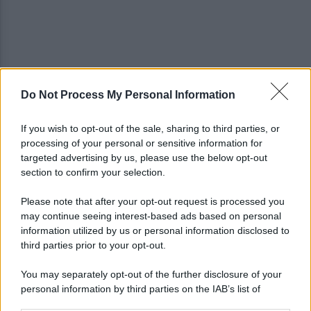
Do Not Process My Personal Information
Viola l'obbligo di permanenza notturna:
arrestato dai carabinieri
If you wish to opt-out of the sale, sharing to third parties, or
processing of your personal or sensitive information for
Cesa: approvato assestamento di bilancio e
targeted advertising by us, please use the below opt-out
tariffe Tari
section to confirm your selection.
Please note that after your opt-out request is processed you
may continue seeing interest-based ads based on personal
information utilized by us or personal information disclosed to
third parties prior to your opt-out.
You may separately opt-out of the further disclosure of your
personal information by third parties on the IAB’s list of
downstream participants.