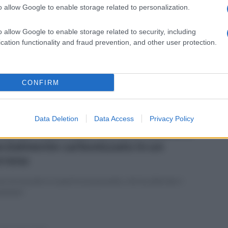
o allow Google to enable storage related to personalization.
vedì 6 febbraio 2025
 cadavere carbonizzato è di Ciro
o allow Google to enable storage related to security, including
nale: rubò una piastrella alla Reggia
cation functionality and fraud prevention, and other user protection.
rabinieri indagano per risolvere il mistero: la verità
'autopsia
CONFIRM
Data Deletion
Data Access
Privacy Policy
vedì 6 febbraio 2025
oc nel casertano: trovato cadavere
rzialmente carbonizzato in un
rreno
re la macabra scoperta un passante, che ha allertato i
binieri