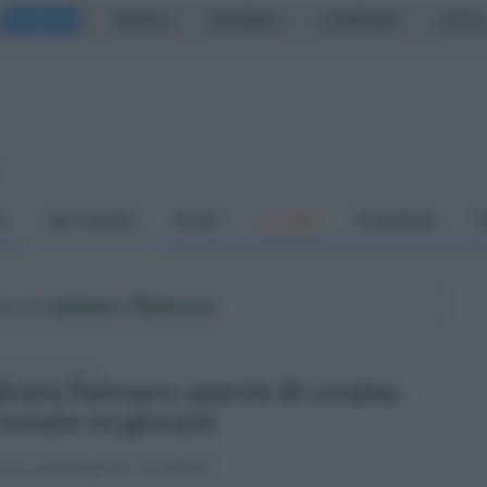
CASERTA
NAPOLI
SALERNO
CAMPANIA
ITALIA
o
À
DAI COMUNI
SPORT
CUCINA
ECONOMIA
C
ne di
Vairano Patenora
tedì 9 giugno 2026
irano Patenora, spaccio di cocaina:
restato un giovane
izio antidroga dei carabinieri