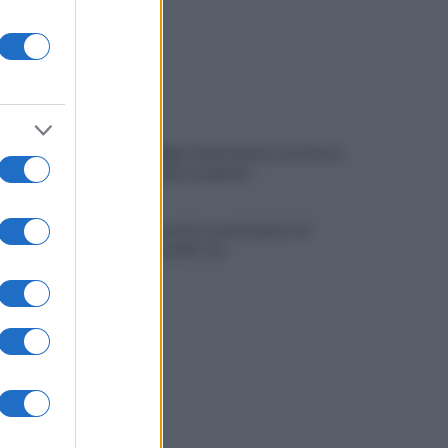
Viola l'obbligo di permanenza notturna:
arrestato dai carabinieri
Cesa: approvato assestamento di
bilancio e tariffe Tari