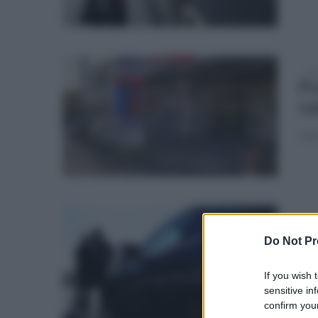
dom
Pr
ru
Una 
mar
Va
Do Not Pr
da
If you wish 
L’uo
sensitive in
cinq
confirm your