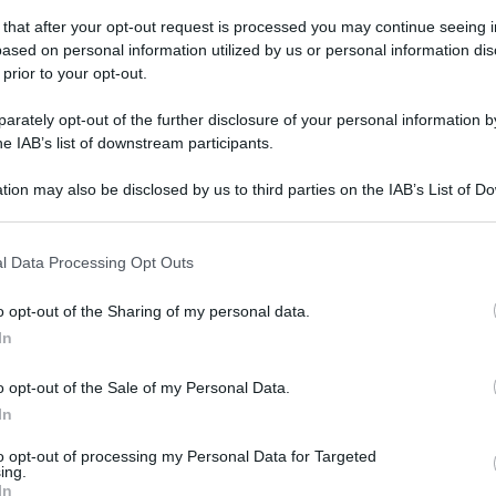
 that after your opt-out request is processed you may continue seeing i
ased on personal information utilized by us or personal information dis
 prior to your opt-out.
enica 8 marzo 2026
rpreso mentre vende cocaina,
rately opt-out of the further disclosure of your personal information by
restato presunto spacciatore 20enne
he IAB’s list of downstream participants.
ilitari lo hanno sorpreso mentre cedeva un grammo di
tion may also be disclosed by us to third parties on the IAB’s List of 
aina per 80 euro
 that may further disclose it to other third parties.
 that this website/app uses one or more Google services and may gath
l Data Processing Opt Outs
including but not limited to your visit or usage behaviour. You may click 
 to Google and its third-party tags to use your data for below specifi
o opt-out of the Sharing of my personal data.
vedì 22 gennaio 2026
ogle consent section.
oga e spaccio nel casertano: manette
In
r un 34enne di nazionalità albanese
o opt-out of the Sale of my Personal Data.
In
mo è stato sorpreso dai carabinieri in una zona urbana
ata
to opt-out of processing my Personal Data for Targeted
ing.
In