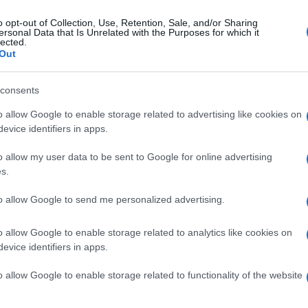
o opt-out of Collection, Use, Retention, Sale, and/or Sharing
ersonal Data that Is Unrelated with the Purposes for which it
coledì 20 agosto 2025
lected.
irano Patenora: paura per bimbo di 18
Out
si bloccato in auto sotto al sole
consents
ato dai carabinieri
o allow Google to enable storage related to advertising like cookies on
evice identifiers in apps.
o allow my user data to be sent to Google for online advertising
s.
erdì 1 agosto 2025
 forza del cane Dragon: massacrato
to allow Google to send me personalized advertising.
n l'acido, è in lenta ripresa
o allow Google to enable storage related to analytics like cookies on
animalisti di LNDC: "Ora giustizia per chi l'ha ridotto così"
evice identifiers in apps.
o allow Google to enable storage related to functionality of the website