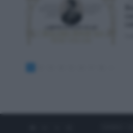
ven
Bo
ca
ca
Il s
1
2
3
4
5
6
7
8
»
CHI SIAMO
C