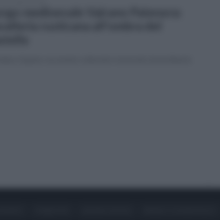
erdì 2 agosto 2024
rgo medioevale Vairano Patenora:
valleria rusticana all'ombra del
stello
indaco Supino: un evento culturale e musicale straordinario
ONTATTI
PUBBLICITÀ
LAVORA CON NOI
PRIVACY / COOKIE POLICY