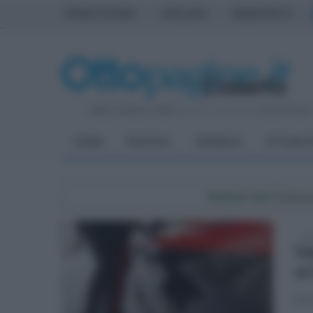
PRIMA PAGINA
AVELLINO
BENEVENTO
Sabato 8 Agosto 2026
| Direttore Editoriale:
Antonio Sass
HOME
POLITICA
CRONACA
ATTUALIT
Notizie dal Comu
mar
Va
ar
Serv