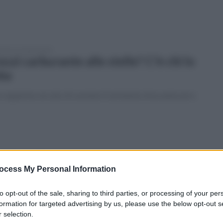
enica 12 aprile 2026
ezzi carburante alle stelle? C'è chi lo
ba
coppia ha cercato di svuotare il serbatoio di un autocarro
tedì 24 marzo 2026
irano Patenora: catturando in fuga
ocess My Personal Information
l 2021, arrestato dai carabinieri
to opt-out of the sale, sharing to third parties, or processing of your per
mo dovrà espiare una pena residua di quattro anni, tre mesi e
formation for targeted advertising by us, please use the below opt-out s
ue giorni di reclusione
 selection.