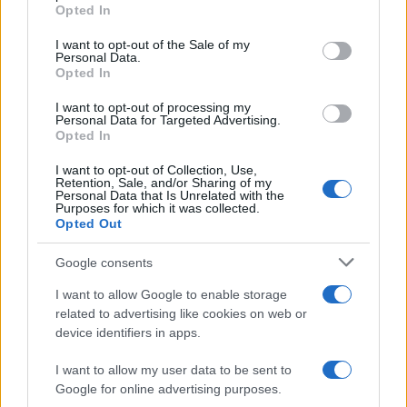
Opted In
Please note that this website/app uses one or more Google
services and may gather and store information including but
I want to opt-out of the Sale of my
Personal Data.
not limited to your visit or usage behaviour. You may click to
Opted In
grant or deny consent to Google and its third-party tags to
use your data for below specified purposes in below Google
I want to opt-out of processing my
consent section.
Personal Data for Targeted Advertising.
Opted In
I want to opt-out of Collection, Use,
Retention, Sale, and/or Sharing of my
Personal Data that Is Unrelated with the
Purposes for which it was collected.
Opted Out
Google consents
I want to allow Google to enable storage
related to advertising like cookies on web or
device identifiers in apps.
I want to allow my user data to be sent to
Google for online advertising purposes.