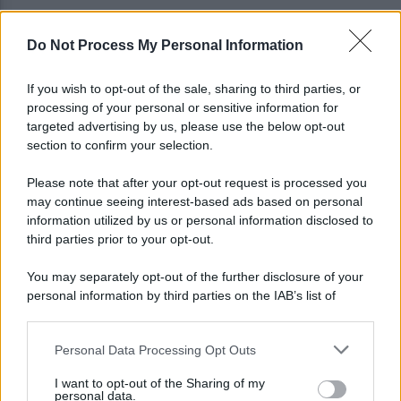
Do Not Process My Personal Information
Viola l'obbligo di permanenza notturna:
arrestato dai carabinieri
If you wish to opt-out of the sale, sharing to third parties, or
processing of your personal or sensitive information for
Cesa: approvato assestamento di bilancio e
targeted advertising by us, please use the below opt-out
tariffe Tari
section to confirm your selection.
Please note that after your opt-out request is processed you
may continue seeing interest-based ads based on personal
information utilized by us or personal information disclosed to
third parties prior to your opt-out.
You may separately opt-out of the further disclosure of your
personal information by third parties on the IAB’s list of
downstream participants.
Personal Data Processing Opt Outs
This information may also be disclosed by us to third parties
on the IAB’s List of Downstream Participants that may further
I want to opt-out of the Sharing of my
disclose it to other third parties.
personal data.