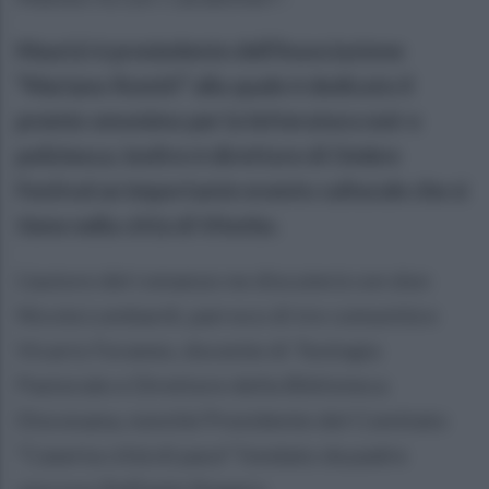
Maurizi è presiedente dell’Associazione
“Mariano Romiti” alla quale è dedicato il
premio omonimo per la letteratura noir e
poliziesca; inoltre è direttore di Ombre
Festival un importante evento culturale che si
tiene nella città di Viterbo.
L’autore del romanzo ne discuterà con don
Nicola Lombardi, parroco di tre comunità e
Vicario Foraneo, docente di Teologia
Pastorale e Direttore della Biblioteca
Diocesana, nonché Presidente del Comitato
“Caserta città di pace” fondato da padre
vescovo Raffaele Nogaro.