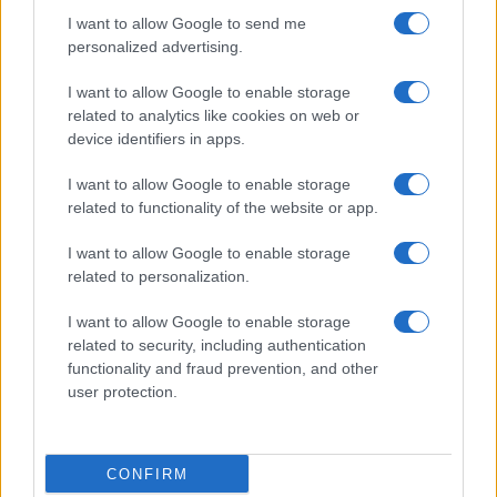
I want to allow Google to send me
personalized advertising.
I want to allow Google to enable storage
related to analytics like cookies on web or
device identifiers in apps.
I want to allow Google to enable storage
related to functionality of the website or app.
I want to allow Google to enable storage
CHI SIAMO
CONTATTI
PUBBLICITÀ
LAVORA CON NOI
related to personalization.
PRIVACY / COOKIE POLICY
PREFERENZE PRIVACY
I want to allow Google to enable storage
OTTO CHANNEL
related to security, including authentication
functionality and fraud prevention, and other
user protection.
Registrazione del Tribunale di Avellino n. 331 del 23/11/1995
Iscritto al Registro degli Operatori di Comunicazione n. 37512
© Riproduzione Riservata – Ne è consentita esclusivamente una
CONFIRM