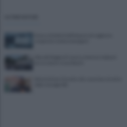
ULTIME NOTIZIE
Scacco ai furbetti dell'imposta di soggiorno:
recuperate somme mai pagate
Alba alla Reggia di Caserta, visitatori triplicati
per un evento straordinario
Infrastrutture, Ferrante: alto casertano al centro
della strategia Mit