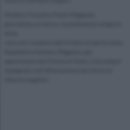
Modera l’incontro Paolo Miggiano,
giornalista, scrittore, recentemente insignito
della
carica di Cavaliere dell’Ordine al merito della
Repubblica Italiana. Miggiano, già
appartenete alla Polizia di Stato, è da sempre
impegnato nell’affermazione dei diritti di
libertà e legalità.