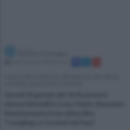
a cura di
Redazione Ottopagine
lunedì 27 gennaio 2020 alle 11:19
L’autore del romanzo ne discuterà con don Nicola
Lombardi, parroco di tre comunità
Giovedì 30 gennaio alle 18.30, presso la
Libreria Feltrinelli in Corso Trieste, Alessandro
Maurizi presenta il suo ultimo libro
“Castigliego e i tormenti del Papa”.