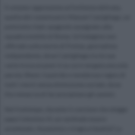
Il volume rappresenta un’inchiesta delicata,
quella del commissario Manuel Castigliego, un
poliziotto italo-spagnolo assegnato alla
squadra mobile di Roma. Un’indagine non
ufficiale sulla morte di Freitas, giornalista
indipendente, dove Castigliego tra le sue
carte trova un post-it su cui è vergata una sola
parola: Sheol, il putrido e tenebroso regno di
tutti i morti senza distinzione sociale, dove
Dio minaccia di far precipitare gli uomini.
Nel frattempo, durante il conclave che elegge
papa Celestino VI, un cardinale muore
avvelenato. Assassinio o tragica fatalità? La