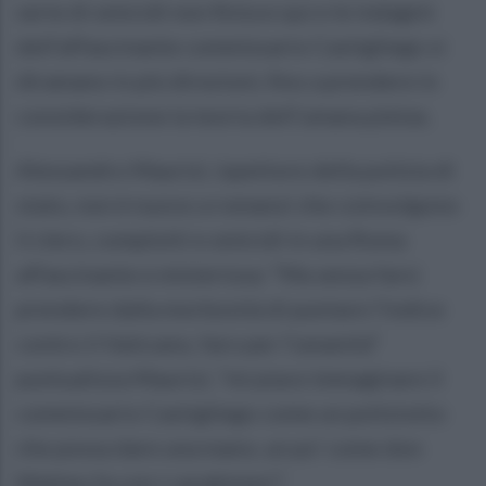
serie di omicidi non finisce qui e le indagini
dell’affascinante commissario Castigliego si
diramano in più direzioni, fino a prendere in
considerazione la teoria dell’umana pietas.
Alessandro Maurizi, ispettore della polizia di
stato, non è nuovo a romanzi che coinvolgono
il clero, complotti e omicidi in una Roma
affascinante e misteriosa: “Ma senza farsi
prendere dalla morbosità di puntare l’indice
contro il Vaticano, faro per l’umanità”
puntualizza Maurizi, “mi piace immaginare il
commissario Castigliego come un poliziotto
che possa dare una mano, un po’ come don
Matteo fa con i carabinieri”.