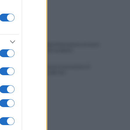
Viola l'obbligo di permanenza notturna:
arrestato dai carabinieri
Cesa: approvato assestamento di
bilancio e tariffe Tari