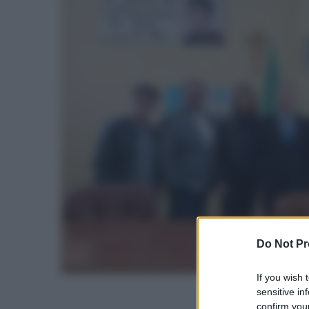
Do Not Pr
If you wish 
sensitive in
confirm your