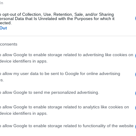
In
 delle eccellenze della Valle di Suessola, dai
o opt-out of Collection, Use, Retention, Sale, and/or Sharing
ersonal Data that Is Unrelated with the Purposes for which it
ando per le opportunità del turismo
lected.
Out
consents
'importanza di strutturare un organismo o una
attività turistiche-culturali e valorizzare
o allow Google to enable storage related to advertising like cookies on
evice identifiers in apps.
a rete strategica per promuovere insieme il
o allow my user data to be sent to Google for online advertising
s.
a
, iscritto nell'elenco nazionale tecnici ed
to allow Google to send me personalized advertising.
nico Ispettore per le produzioni biologiche.
o allow Google to enable storage related to analytics like cookies on
evice identifiers in apps.
o allow Google to enable storage related to functionality of the website