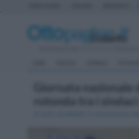
PRIMA PAGINA
AVELLINO
BENEVENTO
Giovedì 6 Agosto 2026
| Direttore Editoriale:
Antonio Sass
HOME
POLITICA
CRONACA
ATTUALIT
Giornata nazionale d
rotonda tra i sindac
Al centro del dibattito: la valorizzazione d