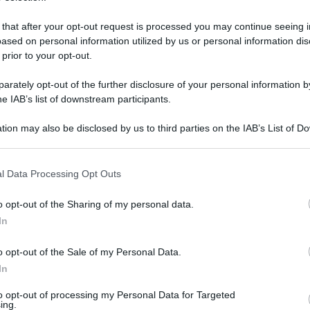
 that after your opt-out request is processed you may continue seeing i
ased on personal information utilized by us or personal information dis
 prior to your opt-out.
rately opt-out of the further disclosure of your personal information by
he IAB’s list of downstream participants.
tion may also be disclosed by us to third parties on the IAB’s List of 
 that may further disclose it to other third parties.
 that this website/app uses one or more Google services and may gath
l Data Processing Opt Outs
including but not limited to your visit or usage behaviour. You may click 
 to Google and its third-party tags to use your data for below specifi
 16 aprile 2025 alle 12:48
o opt-out of the Sharing of my personal data.
ogle consent section.
In
nel casertano, in occasione della giornata
o opt-out of the Sale of my Personal Data.
In
 alla tavola rotonda di
Cervino
, in occasione
to opt-out of processing my Personal Data for Targeted
y!
ing.