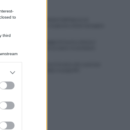
ULTIME NOTIZIE
nterest-
closed to
Scacco ai furbetti dell'imposta di
soggiorno: recuperate somme mai pagate
 third
Alba alla Reggia di Caserta, visitatori
triplicati per un evento straordinario
Downstream
Infrastrutture, Ferrante: alto casertano
er and store
al centro della strategia Mit
to grant or
ed purposes