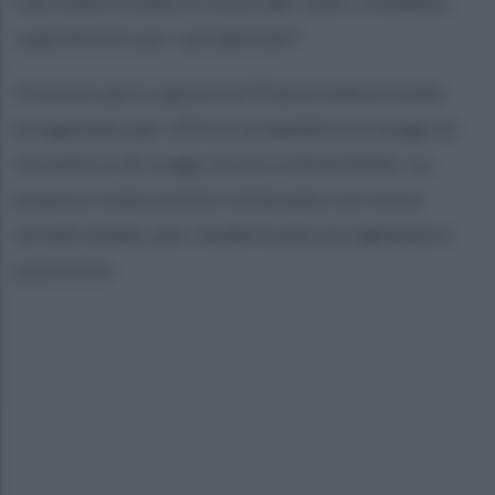
che siano fruibili e sicuri per tutti i cittadini,
soprattutto per i più giovani".
Il nuovo parco giochi di Piazza Italia è stato
progettato per offrire ai bambini un luogo di
incontro e di svago sicuro e divertente. La
piazza è stata inoltre sistemata con nuovi
arredi urbani, per renderla più accogliente e
piacevole