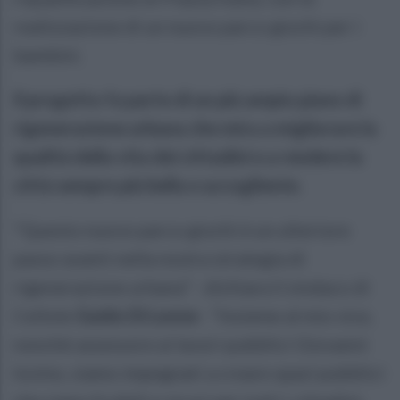
realizzazione di un nuovo parco giochi per i
bambini.
Il progetto fa parte di un più ampio piano di
rigenerazione urbana che mira a migliorare la
qualità della vita dei cittadini e a rendere la
città sempre più bella e accogliente.
"Questo nuovo parco giochi è un ulteriore
passo avanti nella nostra strategia di
rigenerazione urbana” - dichiara il sindaco di
Cellole
Guido Di Leone
- “Insieme al mio vice,
nonché assessore ai lavori pubblici Giovanni
Iovino, siamo impegnati a creare spazi pubblici