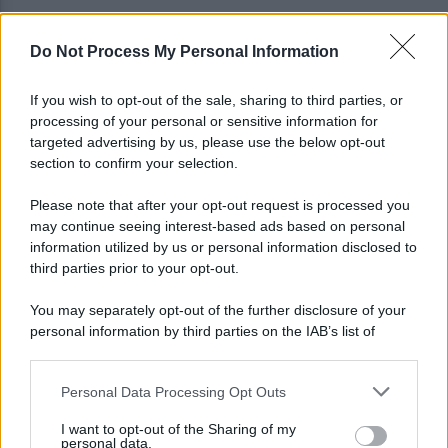
Do Not Process My Personal Information
Viola l'obbligo di permanenza notturna:
arrestato dai carabinieri
If you wish to opt-out of the sale, sharing to third parties, or
processing of your personal or sensitive information for
Cesa: approvato assestamento di bilancio e
targeted advertising by us, please use the below opt-out
tariffe Tari
section to confirm your selection.
Please note that after your opt-out request is processed you
may continue seeing interest-based ads based on personal
information utilized by us or personal information disclosed to
third parties prior to your opt-out.
You may separately opt-out of the further disclosure of your
personal information by third parties on the IAB’s list of
downstream participants.
Personal Data Processing Opt Outs
This information may also be disclosed by us to third parties
on the IAB’s List of Downstream Participants that may further
I want to opt-out of the Sharing of my
disclose it to other third parties.
personal data.