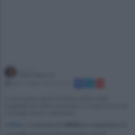
a cura di
Gianni Vigoroso
sabato 21 giugno 2025 alle 07:33
Il nuovo parco giochi di Piazza Italia è stato
progettato per offrire ai bambini un luogo di incontro
e di svago sicuro e divertente...
Cellole
.
Il comune di
Cellole
ha completato la
riqualificazione di Piazza Italia, con la