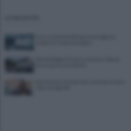
ULTIME NOTIZIE
Scacco ai furbetti dell'imposta di soggiorno:
recuperate somme mai pagate
Alba alla Reggia di Caserta, visitatori triplicati
per un evento straordinario
Infrastrutture, Ferrante: alto casertano al centro
della strategia Mit