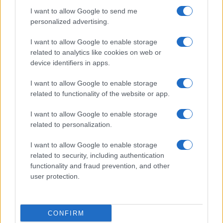
I want to allow Google to send me
personalized advertising.
I want to allow Google to enable storage
related to analytics like cookies on web or
device identifiers in apps.
I want to allow Google to enable storage
related to functionality of the website or app.
I want to allow Google to enable storage
CHI SIAMO
CONTATTI
PUBBLICITÀ
LAVORA CON NOI
related to personalization.
PRIVACY / COOKIE POLICY
PREFERENZE PRIVACY
I want to allow Google to enable storage
OTTO CHANNEL
related to security, including authentication
functionality and fraud prevention, and other
user protection.
Registrazione del Tribunale di Avellino n. 331 del 23/11/1995
Iscritto al Registro degli Operatori di Comunicazione n. 37512
© Riproduzione Riservata – Ne è consentita esclusivamente una
CONFIRM