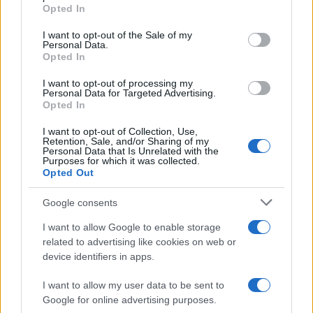
Opted In
Please note that this website/app uses one or more Google
services and may gather and store information including but
I want to opt-out of the Sale of my
Personal Data.
not limited to your visit or usage behaviour. You may click to
Opted In
grant or deny consent to Google and its third-party tags to
use your data for below specified purposes in below Google
I want to opt-out of processing my
consent section.
Personal Data for Targeted Advertising.
Opted In
I want to opt-out of Collection, Use,
Retention, Sale, and/or Sharing of my
Personal Data that Is Unrelated with the
Purposes for which it was collected.
Opted Out
Google consents
I want to allow Google to enable storage
related to advertising like cookies on web or
device identifiers in apps.
I want to allow my user data to be sent to
Google for online advertising purposes.