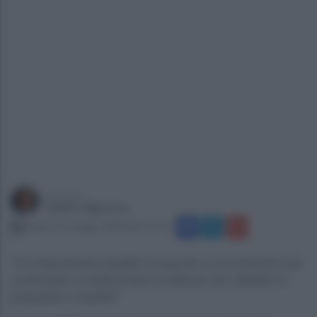
a cura di
Gianni Vigoroso
sabato 16 maggio 2026 alle 17:53
"Un importante presidio di ascolto e di confronto per
continuare a trasformare le istanze dei cittadini in
proposte e risultati"