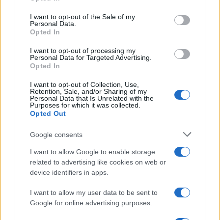
Please note that this website/app uses one or more Google
services and may gather and store information including but
I want to opt-out of the Sale of my
Personal Data.
not limited to your visit or usage behaviour. You may click to
Opted In
grant or deny consent to Google and its third-party tags to
use your data for below specified purposes in below Google
I want to opt-out of processing my
consent section.
Personal Data for Targeted Advertising.
Opted In
I want to opt-out of Collection, Use,
Retention, Sale, and/or Sharing of my
Personal Data that Is Unrelated with the
Purposes for which it was collected.
Opted Out
Google consents
I want to allow Google to enable storage
related to advertising like cookies on web or
device identifiers in apps.
I want to allow my user data to be sent to
Google for online advertising purposes.