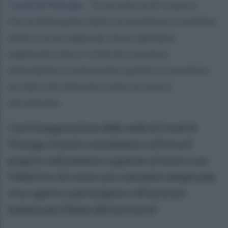
Casal di Principe
.
"In provincia di Caserta
Forza Italia parte dallo straordinario risultato
delle scorse regionali, dove abbiamo
registrato oltre il 15% dei consensi
attestandoci come primo partito in assoluto:
un dato che dimostra tutta la nostra
attrattività.
Con l'inaugurazione della sede di Casal di
Principe, il nostro movimento rafforza il
proprio radicamento e guarda al futuro con
l'obiettivo di creare una comunità sempre più
viva, aperta e partecipata e di lavorare
insieme per il bene del territorio".