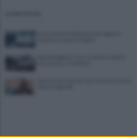
ULTIME NOTIZIE
Scacco ai furbetti dell'imposta di soggiorno:
recuperate somme mai pagate
Alba alla Reggia di Caserta, visitatori triplicati
per un evento straordinario
Infrastrutture, Ferrante: alto casertano al centro
della strategia Mit