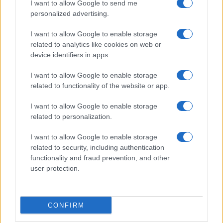
I want to allow Google to send me
personalized advertising.
I want to allow Google to enable storage
related to analytics like cookies on web or
device identifiers in apps.
I want to allow Google to enable storage
related to functionality of the website or app.
I want to allow Google to enable storage
CHI SIAMO
CONTATTI
PUBBLICITÀ
LAVORA CON NOI
related to personalization.
PRIVACY / COOKIE POLICY
PREFERENZE PRIVACY
I want to allow Google to enable storage
OTTO CHANNEL
related to security, including authentication
functionality and fraud prevention, and other
user protection.
Registrazione del Tribunale di Avellino n. 331 del 23/11/1995
Iscritto al Registro degli Operatori di Comunicazione n. 37512
© Riproduzione Riservata – Ne è consentita esclusivamente una
CONFIRM
riproduzione parziale con citazione della fonte corretta