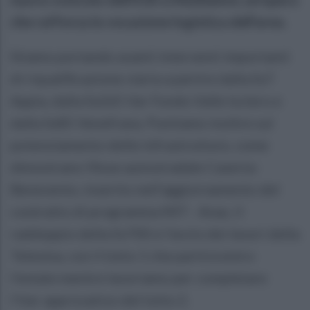
che rafforza la vocazione logistica dell'area.
Stiamo portando avanti interventi importanti
di riqualificazione viaria a partire dalla Ss7
Appia, dalla Ss265 Var Fondo Valle Isclero e
dalla Ss85 Venefrana. Puntiamo inoltre sul
potenziamento delle infrastrutture, come
dimostrano l'Asse autostradale Caserta-
Benevento, inserito nell'aggiornamento del
contratto di programma MIT - Anas, il
raddoppio della Ss700 e l'avvio dei lavori della
Telesina, con il lotto 1 che partirà entro
l'estate mentre lavoriamo per completare
l'iter approvativo del lotto 2.