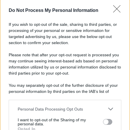
Do Not Process My Personal Information
Viola l'obbligo di permanenza notturna:
arrestato dai carabinieri
If you wish to opt-out of the sale, sharing to third parties, or
processing of your personal or sensitive information for
Cesa: approvato assestamento di bilancio e
targeted advertising by us, please use the below opt-out
tariffe Tari
section to confirm your selection.
Please note that after your opt-out request is processed you
may continue seeing interest-based ads based on personal
information utilized by us or personal information disclosed to
third parties prior to your opt-out.
You may separately opt-out of the further disclosure of your
personal information by third parties on the IAB’s list of
downstream participants.
Personal Data Processing Opt Outs
This information may also be disclosed by us to third parties
on the IAB’s List of Downstream Participants that may further
I want to opt-out of the Sharing of my
disclose it to other third parties.
personal data.
Opted In