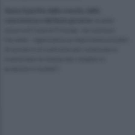
Siamo il partito della crescita, della
concretezza e del buon governo:
la sede
azzurra di Casal di Principe - ha concluso
Ferrante - rappresenta un importante presidio
di ascolto e di confronto per continuare a
trasformare le istanze dei cittadini in
proposte e risultati".