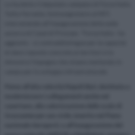
Lo ha detto il deputato campano di Forza Italia
Tullio Ferrante, Sottosegretario al MIT,
intervenendo all'inaugurazione della sede
azzurra di Casal di Principe. "Forza Italia - ha
aggiunto - si contraddistingue per la capacità
di dare risposte concrete ai territori e lo
dimostra l'impegno che stiamo mettendo in
campo per lo sviluppo infrastrutturale.
Penso all'alta velocità Napoli-Bari, destinata a
modernizzare i collegamenti anche nel
casertano, alla valorizzazione dello scalo di
Grazzanise per uso civile, inserito nel Piano
nazionale Aeroporti, o all'inaugurazione del
nuovo svincolo dell'A30 a Maddaloni, un'opera