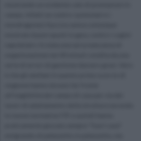
mostrando un evidente calo di prestazioni in
campo. Infatti se contro i puteolani e i
mondragonesi Succivo aveva comunque
mostrato buoni spunti in gara, contro i cugini
napoletani c'è stata una seria mancanza di
organizzazione nei 40 minuti condita da una
serie di errori di gestione davvero gravi. Vero
è che gli atellani in questo primo scorcio di
stagione hanno dovuto far fronte
all'inagibilità del campo di casa per via dei
lavori di adattamento della struttura secondo
le nuove normative FIP, e quindi hanno
praticamente giocato sempre "fuori casa"
emigrando di palazzetto in palazzetto, ma