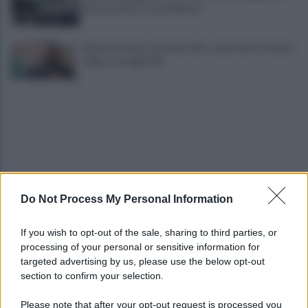
per un evento straordinario
Infrastrutture, Ferrante: alto casertano al centro
della strategia Mit
Do Not Process My Personal Information
Viola l'obbligo di permanenza notturna:
arrestato dai carabinieri
If you wish to opt-out of the sale, sharing to third parties, or
processing of your personal or sensitive information for
Cesa: approvato assestamento di bilancio e
targeted advertising by us, please use the below opt-out
tariffe Tari
section to confirm your selection.
Please note that after your opt-out request is processed you