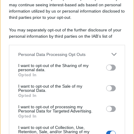
may continue seeing interest-based ads based on personal
information utilized by us or personal information disclosed to
third parties prior to your opt-out.
You may separately opt-out of the further disclosure of your
personal information by third parties on the IAB’s list of
downstream participants.
Personal Data Processing Opt Outs
This information may also be disclosed by us to third parties
on the IAB’s List of Downstream Participants that may further
I want to opt-out of the Sharing of my
disclose it to other third parties.
personal data.
Opted In
Please note that this website/app uses one or more Google
services and may gather and store information including but
I want to opt-out of the Sale of my
Personal Data.
not limited to your visit or usage behaviour. You may click to
Opted In
grant or deny consent to Google and its third-party tags to
use your data for below specified purposes in below Google
I want to opt-out of processing my
consent section.
Personal Data for Targeted Advertising.
Opted In
I want to opt-out of Collection, Use,
Retention, Sale, and/or Sharing of my