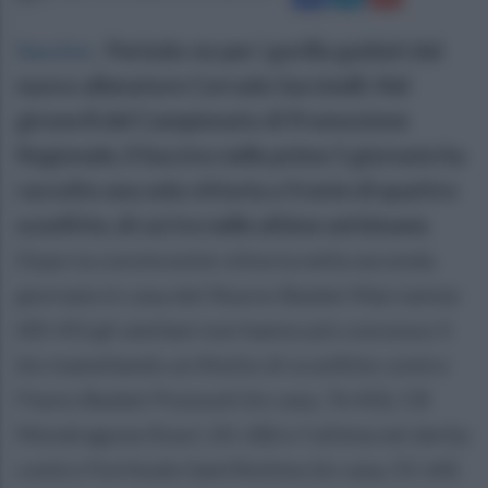
Succivo
.
Periodo-no per i gorilla guidati dal
nuovo allenatore Corrado Sarcinelli. Nel
girone B del Campionato di Promozione
Regionale, il Succivo nelle prime 5 giornate ha
raccolto una sola vittoria a fronte di quattro
sconfitte, di cui tre nelle ultime settimane.
Dopo la convincente vittoria nella seconda
giornata in casa del Nuovo Basket Marcianise
(40-45) gli atellani non hanno più concesso il
bis inanellando un filotto di sconfitte contro
Flavio Basket Pozzuoli (in casa, 76-83), CB
Mondragone (fuori, 81-68) e l'ultima nel derby
contro Fortitudo Sant'Antimo (in casa, 55-64)