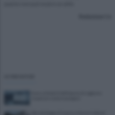
questo non può essere un alibi.
Redazione Ce
ULTIME NOTIZIE
Scacco ai furbetti dell'imposta di soggiorno:
recuperate somme mai pagate
Alba alla Reggia di Caserta, visitatori triplicati