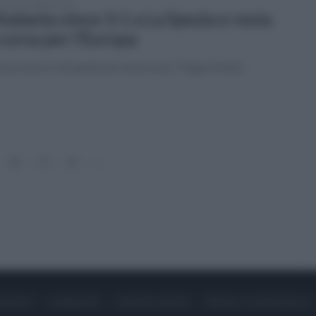
enica 8 maggio 2022
Atalanta vince 3-1 a La Spezia e resta
 corsa per l’Europa
vezza ancora da ipotecare invece per Thiago Motta
18
19
20
»
ONTATTI
PUBBLICITÀ
LAVORA CON NOI
PRIVACY / COOKIE POLICY