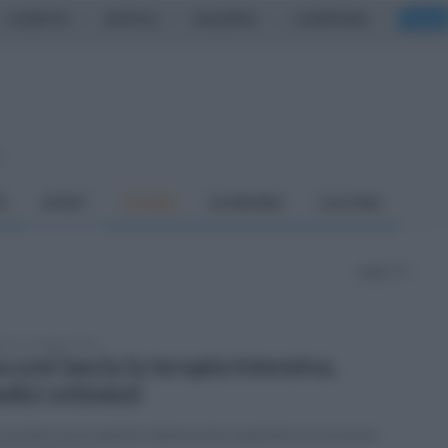
CASERTA
NAPOLI
SALERNO
CAMPANIA
ITALIA
o
À
SPORT
CUCINA
ECONOMIA
CULTURA
pagina 15
ato 21 maggio 2022
cconi lascia la terapia intensiva,
dici ottimisti
 portiere ha acquisito l'autonomia respiratoria e un buon