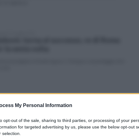
o di vigilanza
enica 15 maggio 2022
okovic torna al successo, re di Roma
r la sesta volta
erbo ha piegato in finale il greco Tsitsipas col punteggio di 6-
6 (5)
enica 15 maggio 2022
la "Scimmie calabresi" ai cosentini:
ocess My Personal Information
fera su tifoso del Vicenza
to opt-out of the sale, sharing to third parties, or processing of your per
orge anche la Lega: "Pseudotifoso venga individuato e
formation for targeted advertising by us, please use the below opt-out s
ito"
 selection.