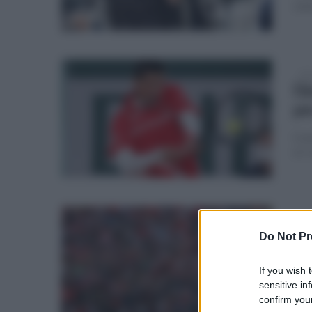
stat
dom
Dj
pe
Il s
0 7-
dom
Ur
Do Not Pr
bu
If you wish 
Ins
sensitive in
pun
confirm your