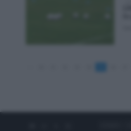
dom
L’
in
Sal
«
10
11
12
13
14
15
16
17
CHI SIAMO
C