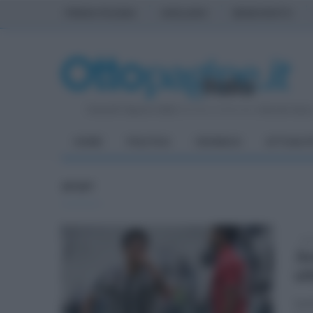
PRIMA PAGINA
AVELLINO
BENEVENTO
Venerdì 7 Agosto 2026
| Direttore Editoriale:
Antonio Sass
HOME
POLITICA
CRONACA
ATTUALIT
SPORT
dom
Ju
vi
Sett