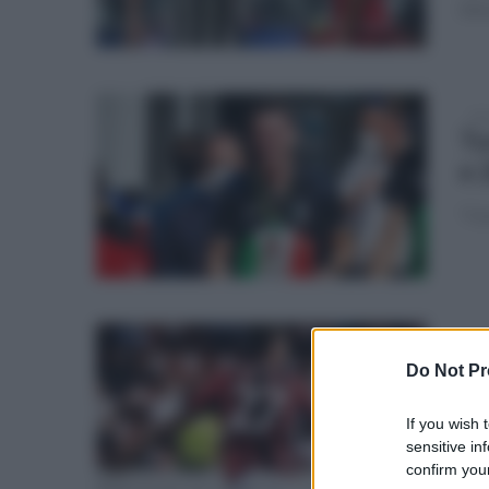
bluc
dom
To
e 
"Con
sab
Ma
Do Not Pr
a 
If you wish 
Pri
sensitive in
confirm your