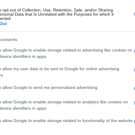
o opt-out of Collection, Use, Retention, Sale, and/or Sharing
ersonal Data that Is Unrelated with the Purposes for which it
edì 20 settembre 2021
lected.
celotti: "Inter solida, la Juve ora
Out
tica ma uscirà fuori"
consents
o una Serie A molto equilibrata dove non c'è una favorita
o allow Google to enable storage related to advertising like cookies on
ra"
evice identifiers in apps.
o allow my user data to be sent to Google for online advertising
s.
enica 19 settembre 2021
urabia al 94°, lo Spezia vince 2-1 a
to allow Google to send me personalized advertising.
nezia
o allow Google to enable storage related to analytics like cookies on
ultimo respiro Bourabia regala la prima vittoria ai liguri
evice identifiers in apps.
o allow Google to enable storage related to functionality of the website