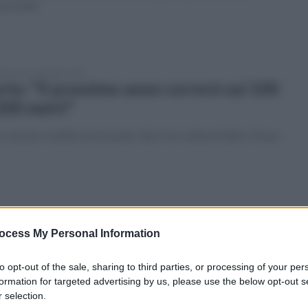
erchiati
enica 26 settembre 2021
rtu: "Il prossimo anno correrò sui 100
200 metri"
 Jacobs rivalità solo in pista" dice l'oro nella 4x100 a Tokyo
ato 25 settembre 2021
ldini e Brahim Diaz, il Milan vince 2-1
ocess My Personal Information
La Spezia
to opt-out of the sale, sharing to third parties, or processing of your per
mato momentaneo in attesa del match tra Napoli e Cagliari
formation for targeted advertising by us, please use the below opt-out s
 selection.