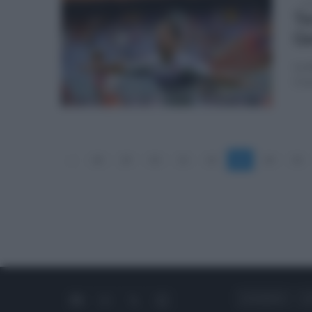
sab
Te
Ge
La d
Cris
«
28
29
30
31
32
33
34
35
CHI SIAMO
C