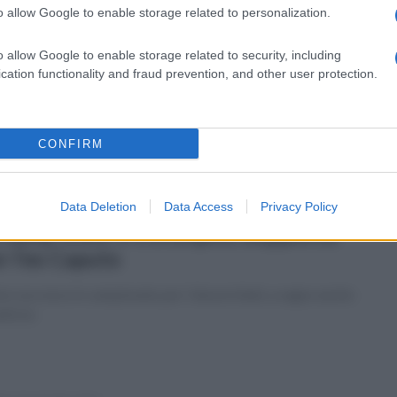
o allow Google to enable storage related to personalization.
enica 19 settembre 2021
Misano Bagnaia concede il bis davanti
o allow Google to enable storage related to security, including
Quartararo, 3° Bastianini
cation functionality and fraud prevention, and other user protection.
ano Valentino Rossi, 17° ma salutato dal boato del suo
blico.
CONFIRM
Data Deletion
Data Access
Privacy Policy
enica 19 settembre 2021
 Samp vince 3-0 a Empoli, doppietta
r l’ex Caputo
mo successo in campionato per i blucerchiati, a segno anche
dreva