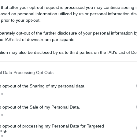
 that after your opt-out request is processed you may continue seeing i
ased on personal information utilized by us or personal information dis
 prior to your opt-out.
ato 25 settembre 2021
alletti: "Per lo scudetto condominio
rately opt-out of the further disclosure of your personal information by
 sette squadre"
he IAB’s list of downstream participants.
ichiarazioni del tecnico del Napoli alla vigilia del match
tion may also be disclosed by us to third parties on the IAB’s List of 
ro il Cagliari
 that may further disclose it to other third parties.
 that this website/app uses one or more Google services and may gath
l Data Processing Opt Outs
including but not limited to your visit or usage behaviour. You may click 
 to Google and its third-party tags to use your data for below specifi
o opt-out of the Sharing of my personal data.
ogle consent section.
ato 25 settembre 2021
In
legri: "Milanesi e Napoli favorite, noi
 ritardo"
o opt-out of the Sale of my Personal Data.
In
ecnico della Juve: "Per adesso pensiamo ad arrivare in zona
opa League"
to opt-out of processing my Personal Data for Targeted
ing.
In