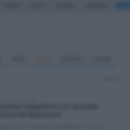
CASERTA
NAPOLI
SALERNO
CAMPANIA
ITALIA
o
À
SPORT
CUCINA
ECONOMIA
CULTURA
pagina 33
enica 26 settembre 2021
ventus-Sampdoria 3-2, seconda
ttoria dei bianconeri
imo successo consecutivo allo Stadium per la Juve sui