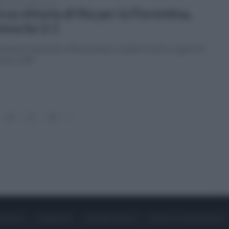
ato 18 settembre 2021
rza vittoria di fila per la Fiorentina,
noa ko 2-1
ecidono Saponara e Bonaventura. Inutile la rete su rigore di
cito al 98'
36
37
38
»
ONTATTI
PUBBLICITÀ
LAVORA CON NOI
PRIVACY / COOKIE POLICY