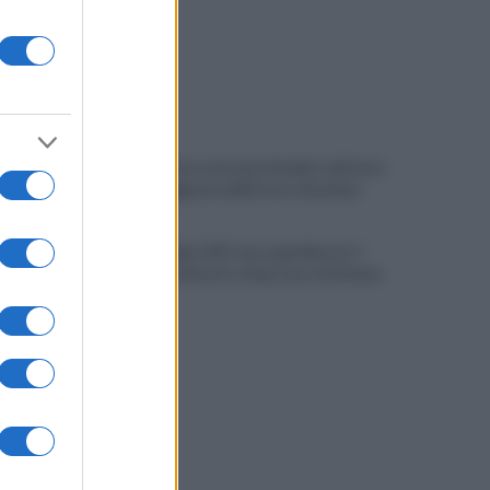
Imprenditore onoranze funebri, nell'auto
un lampeggiante delle forze di polizia
Campi Flegrei, 812 case sgomberate: i
numeri del disastro dopo una settimana